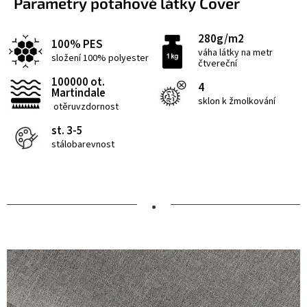
Parametry potahové látky Cover
280g/m2
100% PES
váha látky na metr
složení 100% polyester
čtvereční
100000 ot.
4
Martindale
sklon k žmolkování
otěruvzdornost
st. 3-5
stálobarevnost
•