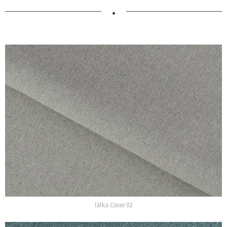
•
látka Cover 02