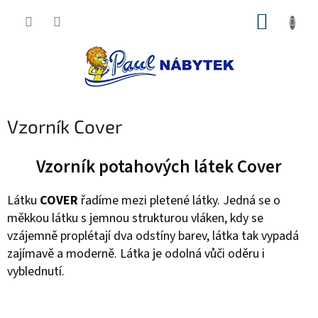
Přejít
NÁKUP
na
obsah
KOŠÍK
Vzorník Cover
Vzorník potahových látek Cover
Látku
COVER
řadíme mezi pletené látky. Jedná se o
měkkou látku s jemnou strukturou vláken, kdy se
vzájemně proplétají dva odstíny barev, látka tak vypadá
zajímavě a moderně. Látka je odolná vůči oděru i
vyblednutí.