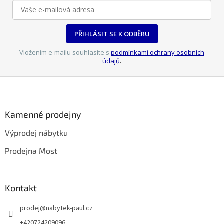
PŘIHLÁSIT SE K ODBĚRU
Vložením e-mailu souhlasíte s
podmínkami ochrany osobních
údajů
.
Z
á
p
a
Kamenné prodejny
t
Výprodej nábytku
í
Prodejna Most
Kontakt
prodej
@
nabytek-paul.cz
+420724209096