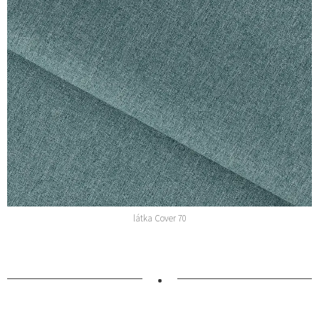
látka Cover 70
•