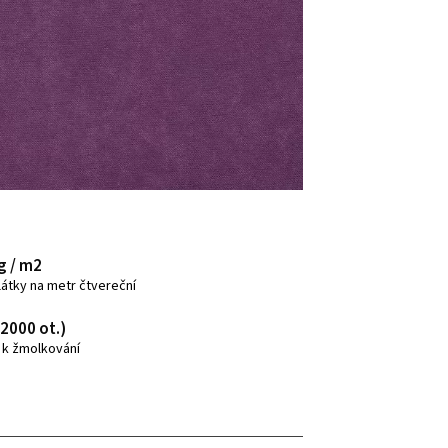
g / m2
látky na metr čtvereční
(2000 ot.)
 k žmolkování