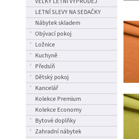
VELKÝ LETNÍ VÝPRODEJ
n
e
LETNÍ SLEVY NA SEDAČKY
l
Nábytek skladem
Obývací pokoj
Ložnice
Kuchyně
Předsíň
Dětský pokoj
Kancelář
Kolekce Premium
Kolekce Economy
Bytové doplňky
Zahradní nábytek