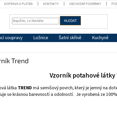
DOPRAVA A PLATBA
KONTAKTY
OBCHODNÍ PODMÍNKY
PO
HLEDAT
cí soupravy
Ložnice
Šatní skříně
Kuchyně
ník Trend
Vzorník potahové látky
ová látka
TREND
má semišový povrch, který je jemný na dote
uje se krásnou barevností a odolností. Je vyrobená ze 100%