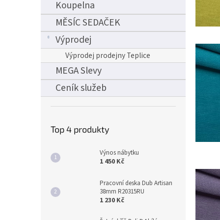
Koupelna
MĚSÍC SEDAČEK
Výprodej
Výprodej prodejny Teplice
MEGA Slevy
Ceník služeb
Top 4 produkty
Výnos nábytku
1 450 Kč
Pracovní deska Dub Artisan
38mm R20315RU
1 230 Kč