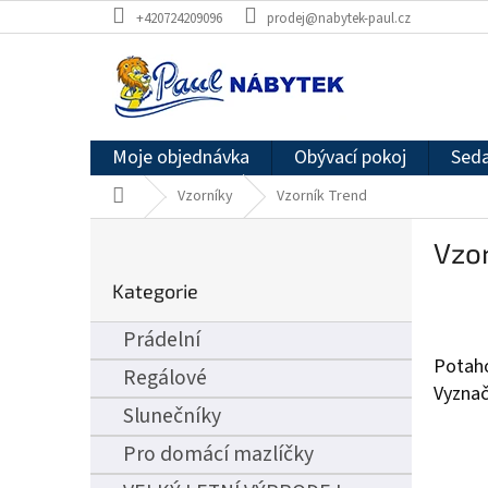
Přejít
+420724209096
prodej@nabytek-paul.cz
na
obsah
Moje objednávka
Obývací pokoj
Seda
Domů
Vzorníky
Vzorník Trend
P
Vzor
o
Přeskočit
s
Kategorie
kategorie
t
r
Prádelní
a
Potah
n
Regálové
Vyznač
n
Slunečníky
í
p
Pro domácí mazlíčky
a