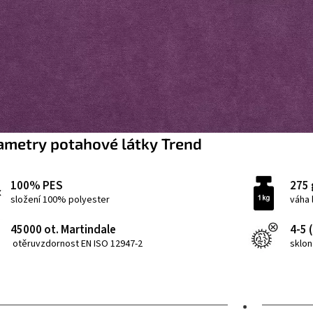
ametry potahové látky Trend
100% PES
275 
složení 100% polyester
váha 
45000 ot. Martindale
4-5 
otěruvzdornost EN ISO 12947-2
sklon
•