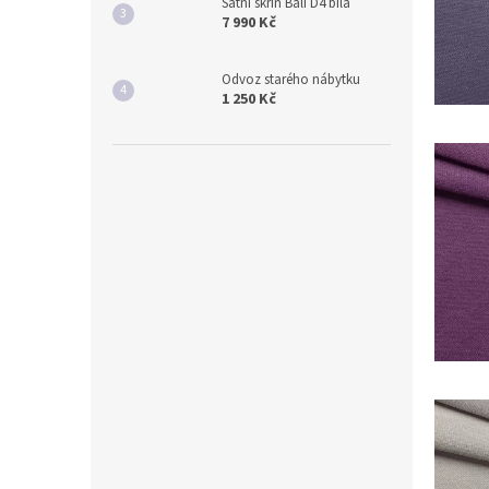
Šatní skříň Bali D4 bílá
7 990 Kč
Odvoz starého nábytku
1 250 Kč