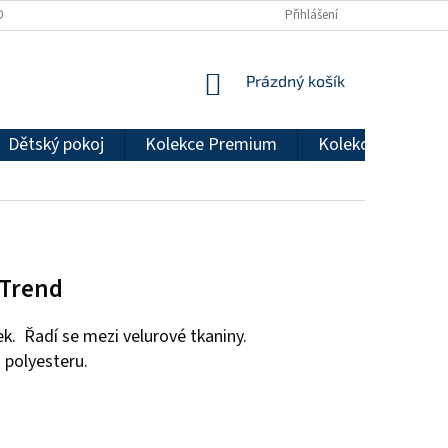
DMÍNKY OCHRANY OSOBNÍCH ÚDAJŮ
REKLAMAČNÍ ŘÁD
Přihlášení
NÁKUPNÍ
Prázdný košík
KOŠÍK
Dětský pokoj
Kolekce Premium
Kolekce Econom
 Trend
k. Řadí se mezi velurové tkaniny.
 polyesteru.