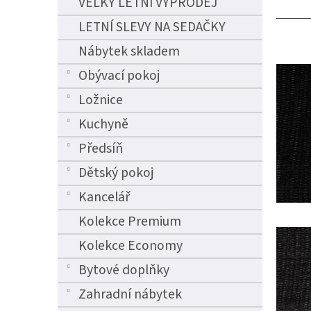
VELKÝ LETNÍ VÝPRODEJ
n
e
LETNÍ SLEVY NA SEDAČKY
l
Nábytek skladem
Obývací pokoj
Ložnice
Kuchyně
Předsíň
Dětský pokoj
Kancelář
Kolekce Premium
Kolekce Economy
Bytové doplňky
Zahradní nábytek