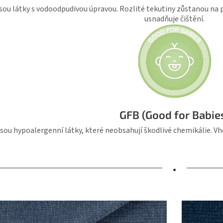
jsou látky s vodoodpudivou úpravou. Rozlité tekutiny zůstanou na p
usnadňuje čištění.
GFB (Good for Babie
jsou hypoalergenní látky, které neobsahují škodlivé chemikálie. 
•