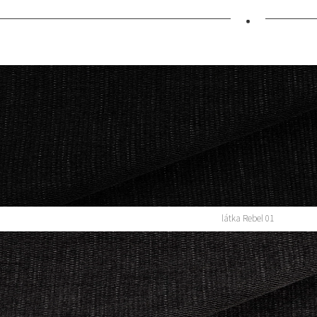
•
látka Rebel 01