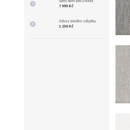
Šatní skříň Bali D4 bílá
7 990 Kč
Odvoz starého nábytku
1 250 Kč