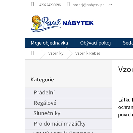
Přejít
+420724209096
prodej@nabytek-paul.cz
na
obsah
Moje objednávka
Obývací pokoj
Seda
Domů
Vzorníky
Vzorník Rebel
P
Vzor
o
Přeskočit
s
Kategorie
kategorie
t
r
Prádelní
a
Látku
n
Regálové
ochran
n
Slunečníky
povrch
í
p
Pro domácí mazlíčky
a