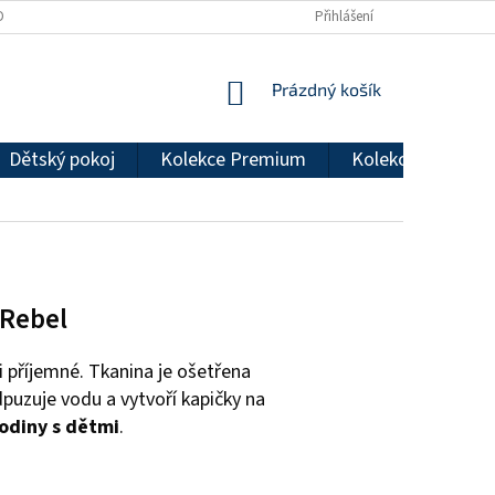
DMÍNKY OCHRANY OSOBNÍCH ÚDAJŮ
REKLAMAČNÍ ŘÁD
Přihlášení
NÁKUPNÍ
Prázdný košík
KOŠÍK
Dětský pokoj
Kolekce Premium
Kolekce Econom
 Rebel
i příjemné. Tkanina je ošetřena
dpuzuje vodu a vytvoří kapičky na
odiny s dětmi
.