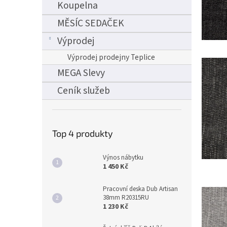
Koupelna
MĚSÍC SEDAČEK
Výprodej
Výprodej prodejny Teplice
MEGA Slevy
Ceník služeb
Top 4 produkty
Výnos nábytku
1 450 Kč
Pracovní deska Dub Artisan
38mm R20315RU
1 230 Kč