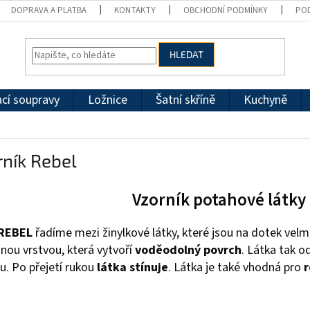
DOPRAVA A PLATBA
KONTAKTY
OBCHODNÍ PODMÍNKY
PO
HLEDAT
cí soupravy
Ložnice
Šatní skříně
Kuchyně
ník Rebel
Vzorník potahové látky
REBEL
řadíme mezi žinylkové látky, které jsou na dotek velm
nou vrstvou, která vytvoří
voděodolný povrch
. Látka tak o
u. Po přejetí rukou
látka stínuje
. Látka je také vhodná pro
r