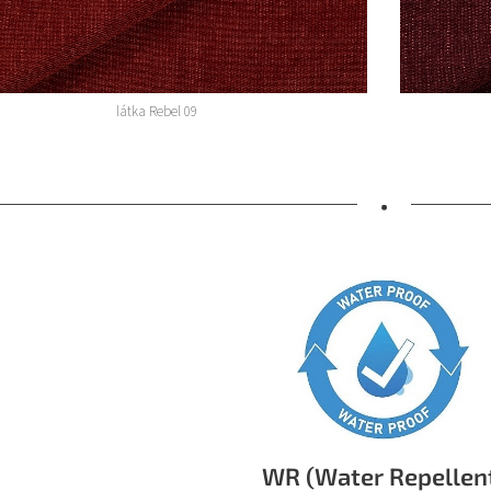
látka Rebel 09
•
WR (Water Repellen