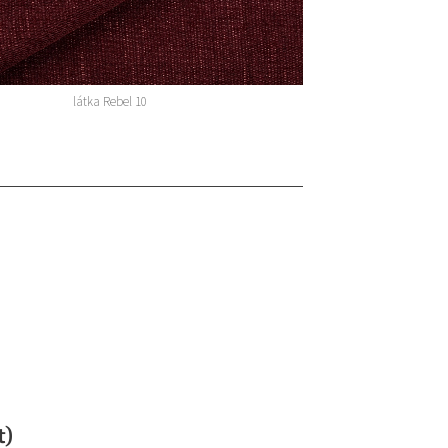
látka Rebel 10
t)