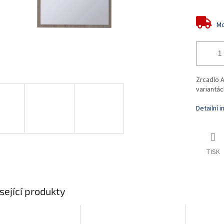
Mo
Zrcadlo 
variantác
Detailní 
TISK
sející produkty