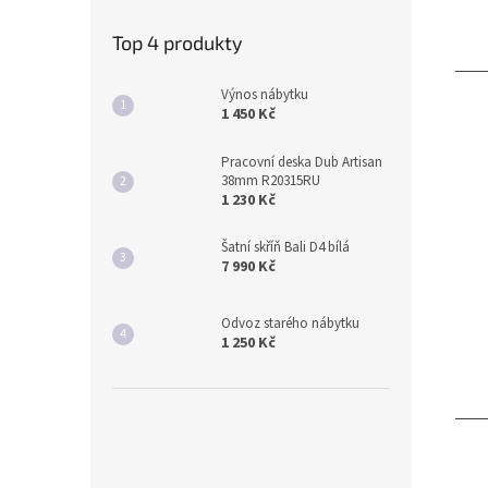
Top 4 produkty
Výnos nábytku
1 450 Kč
Pracovní deska Dub Artisan
38mm R20315RU
1 230 Kč
Šatní skříň Bali D4 bílá
7 990 Kč
Odvoz starého nábytku
1 250 Kč