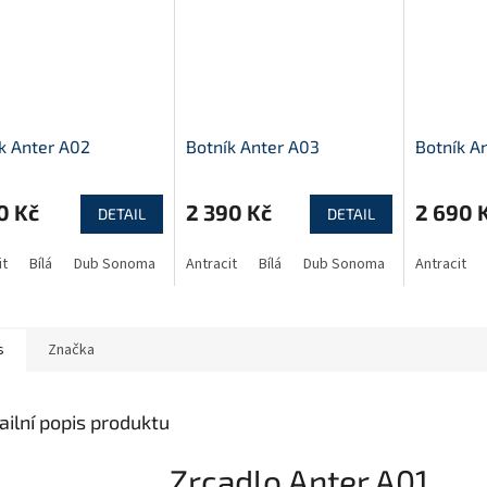
k Anter A02
Botník Anter A03
Botník A
0 Kč
2 390 Kč
2 690 
DETAIL
DETAIL
it
Bílá
Dub Sonoma
Antracit
Bílá
Dub Sonoma
Antracit
s
Značka
ailní popis produktu
Zrcadlo Anter A01