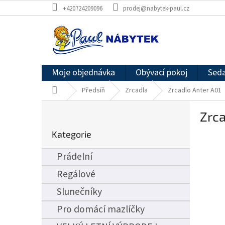
Přejít
+420724209096
prodej@nabytek-paul.cz
na
obsah
Moje objednávka
Obývací pokoj
Seda
Domů
Předsíň
Zrcadla
Zrcadlo Anter A01
P
Zrca
o
Přeskočit
s
Kategorie
kategorie
t
r
Prádelní
a
n
Regálové
n
Slunečníky
í
p
Pro domácí mazlíčky
a