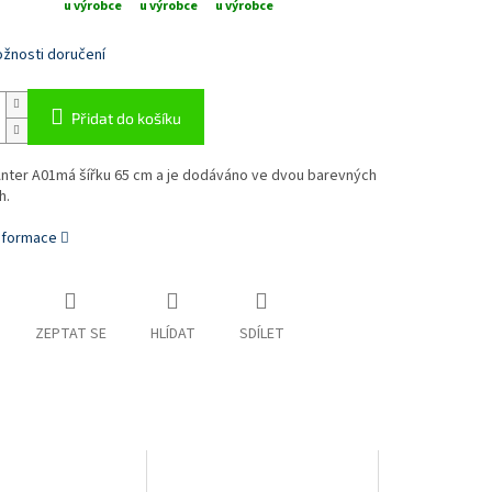
u výrobce
u výrobce
u výrobce
žnosti doručení
Přidat do košíku
Anter A01má šířku 65 cm a je dodáváno ve dvou barevných
h.
informace
ZEPTAT SE
HLÍDAT
SDÍLET