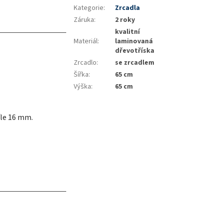
Kategorie
:
Zrcadla
Záruka
:
2 roky
kvalitní
Materiál
:
laminovaná
dřevotříska
Zrcadlo
:
se zrcadlem
Šířka
:
65 cm
Výška
:
65 cm
íle 16 mm.