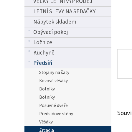
VELKÝ LETNÍ VÝPRODEJ
n
e
LETNÍ SLEVY NA SEDAČKY
l
Nábytek skladem
Obývací pokoj
Ložnice
Kuchyně
Předsíň
Stojany na šaty
Kovové věšáky
Botníky
Botníky
Posuvné dveře
Souvi
Předsíňové stěny
Věšáky
Zrcadla