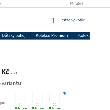
DMÍNKY OCHRANY OSOBNÍCH ÚDAJŮ
REKLAMAČNÍ ŘÁD
Přihlášení
NÁKUPNÍ
Prázdný košík
KOŠÍK
Dětský pokoj
Kolekce Premium
Kolekce Econom
 Kč
/ ks
e variantu
rpusu
Skladem
Skladem
Skladem