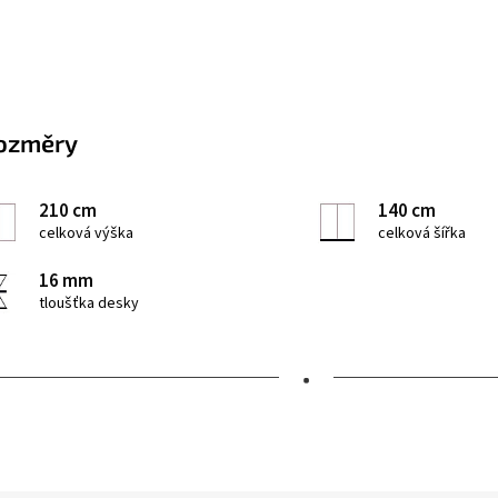
ozměry
210 cm
140 cm
celková výška
celková šířka
16 mm
tloušťka desky
•