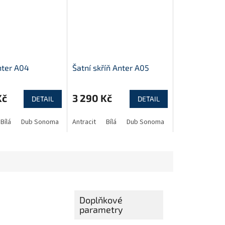
nter A04
Šatní skříň Anter A05
Kč
3 290 Kč
DETAIL
DETAIL
Bílá
Dub Sonoma
Antracit
Bílá
Dub Sonoma
Doplňkové
parametry