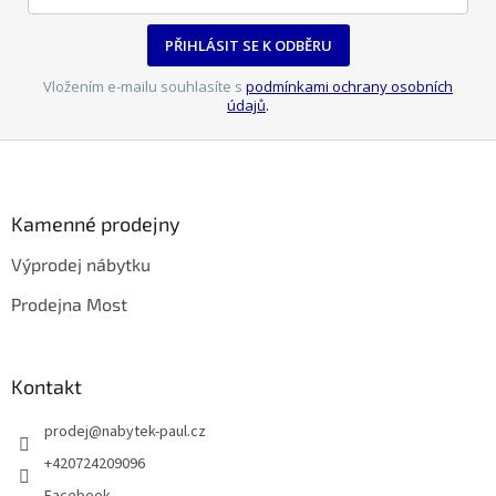
PŘIHLÁSIT SE K ODBĚRU
Vložením e-mailu souhlasíte s
podmínkami ochrany osobních
údajů
.
Z
á
p
a
Kamenné prodejny
t
Výprodej nábytku
í
Prodejna Most
Kontakt
prodej
@
nabytek-paul.cz
+420724209096