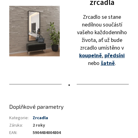
zrcadla
Zrcadlo se stane
nedílnou součástí
vašeho každodenního
života, ať už bude
zrcadlo umístěno v
koupelně
,
předsíni
nebo
šatně
.
•
Doplňkové parametry
Kategorie
:
Zrcadla
Záruka
:
2 roky
EAN
:
5904484004804