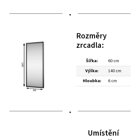
•
Rozměry
zrcadla:
Šířka:
60 cm
Výška:
140 cm
Hloubka:
6 cm
•
Umístění