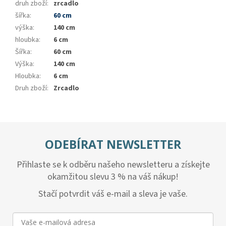
druh zboží
:
zrcadlo
šířka
:
60 cm
výška
:
140 cm
hloubka
:
6 cm
Šířka
:
60 cm
Výška
:
140 cm
Hloubka
:
6 cm
Druh zboží
:
Zrcadlo
ODEBÍRAT NEWSLETTER
Přihlaste se k odběru našeho newsletteru a získejte
okamžitou slevu 3 % na váš nákup!
Stačí potvrdit váš e-mail a sleva je vaše.