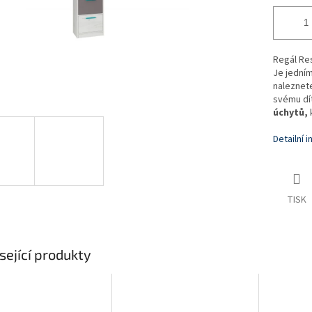
Regál Res
Je jední
naleznet
svému dít
úchytů,
k
Detailní 
TISK
sející produkty