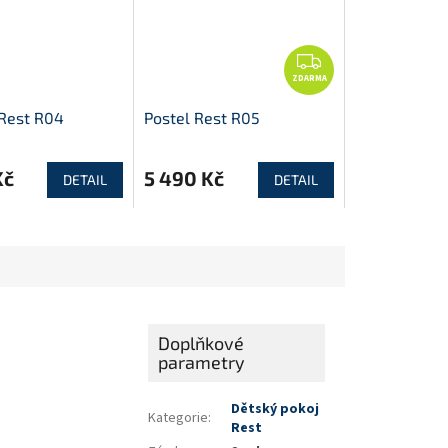
Z
ZDARMA
D
A
Rest R04
Postel Rest R05
R
M
Kč
5 490 Kč
A
DETAIL
DETAIL
Doplňkové
parametry
Dětský pokoj
Kategorie
:
Rest