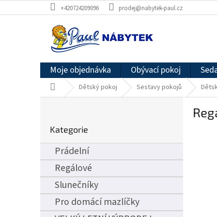
Přejít
+420724209096
prodej@nabytek-paul.cz
na
obsah
Moje objednávka
Obývací pokoj
Seda
Domů
Dětský pokoj
Sestavy pokojů
Dětsk
P
Reg
o
Přeskočit
s
Kategorie
kategorie
t
r
Prádelní
a
n
Regálové
n
Slunečníky
í
p
Pro domácí mazlíčky
a