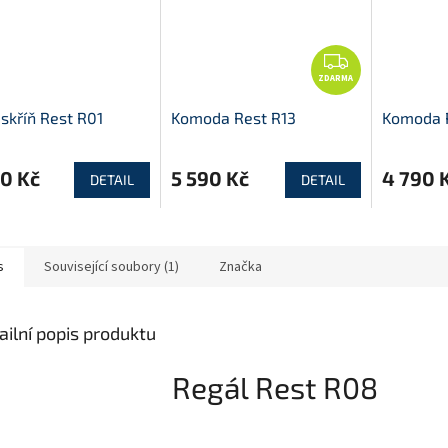
Z
ZDARMA
D
A
 skříň Rest R01
Komoda Rest R13
Komoda 
R
M
0 Kč
5 590 Kč
4 790 
A
DETAIL
DETAIL
s
Související soubory (1)
Značka
ailní popis produktu
Regál Rest R08