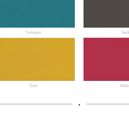
Tyrkysová
Šed
Žlutá
Růžo
•