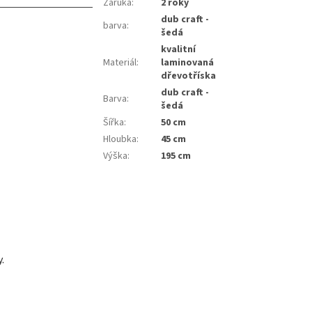
Záruka
:
2 roky
dub craft -
barva
:
šedá
kvalitní
Materiál
:
laminovaná
dřevotříska
dub craft -
Barva
:
šedá
Šířka
:
50 cm
Hloubka
:
45 cm
Výška
:
195 cm
.