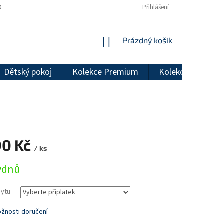
DMÍNKY OCHRANY OSOBNÍCH ÚDAJŮ
REKLAMAČNÍ ŘÁD
Přihlášení
NÁKUPNÍ
Prázdný košík
KOŠÍK
Dětský pokoj
Kolekce Premium
Kolekce Econom
90 Kč
/ ks
týdnů
hytu
žnosti doručení