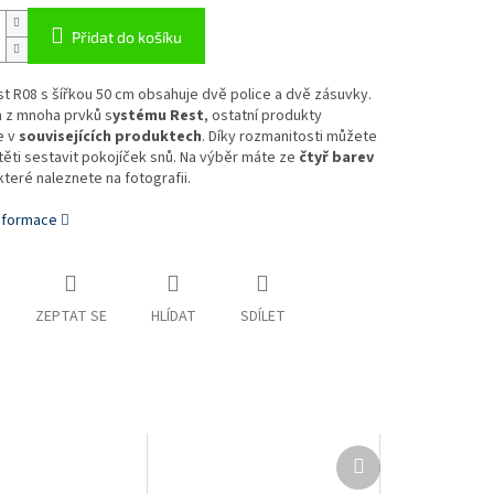
Přidat do košíku
t R08 s šířkou 50 cm obsahuje dvě police a dvě zásuvky.
m z mnoha prvků s
ystému Rest
, ostatní produkty
e v
souvisejících produktech
. Díky rozmanitosti můžete
ěti sestavit pokojíček snů. Na výběr máte ze
čtyř barev
teré naleznete na fotografii.
informace
ZEPTAT SE
HLÍDAT
SDÍLET
Další
produkt