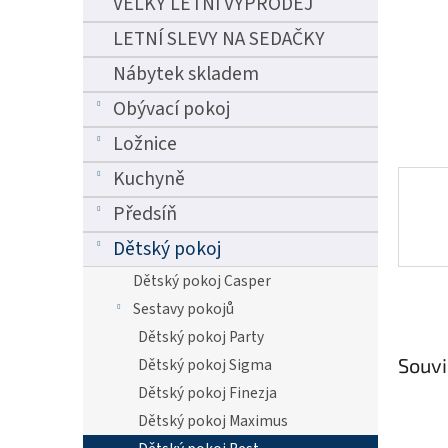
VELKÝ LETNÍ VÝPRODEJ
n
e
LETNÍ SLEVY NA SEDAČKY
l
Nábytek skladem
Obývací pokoj
Ložnice
Kuchyně
Předsíň
Dětský pokoj
Dětský pokoj Casper
Sestavy pokojů
Dětský pokoj Party
Souvi
Dětský pokoj Sigma
Dětský pokoj Finezja
Dětský pokoj Maximus