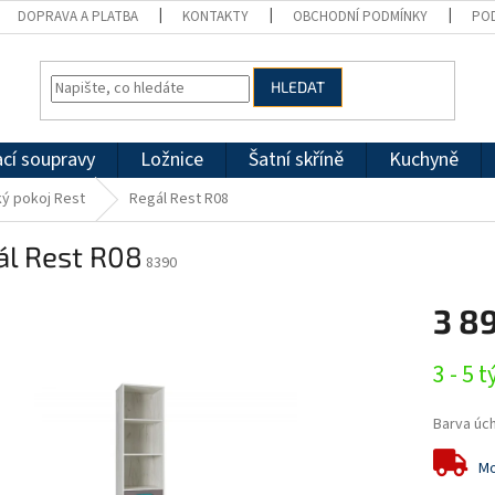
DOPRAVA A PLATBA
KONTAKTY
OBCHODNÍ PODMÍNKY
PO
HLEDAT
cí soupravy
Ložnice
Šatní skříně
Kuchyně
ý pokoj Rest
Regál Rest R08
ál Rest R08
8390
3 8
Měrná
3 - 5 
cena:
Barva úc
Mo