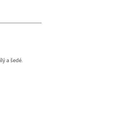
lý a šedé.