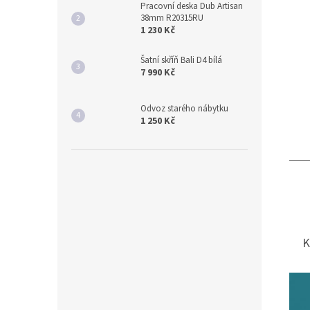
Pracovní deska Dub Artisan
38mm R20315RU
1 230 Kč
Šatní skříň Bali D4 bílá
7 990 Kč
Odvoz starého nábytku
1 250 Kč
K