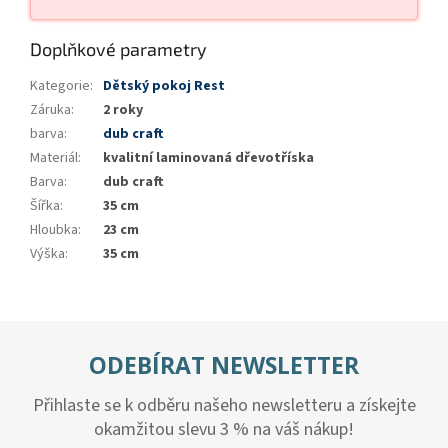
Doplňkové parametry
Kategorie
:
Dětský pokoj Rest
Záruka
:
2 roky
barva
:
dub craft
Materiál
:
kvalitní laminovaná dřevotříska
Barva
:
dub craft
Šířka
:
35 cm
Hloubka
:
23 cm
Výška
:
35 cm
ODEBÍRAT NEWSLETTER
Přihlaste se k odběru našeho newsletteru a získejte
okamžitou slevu 3 % na váš nákup!