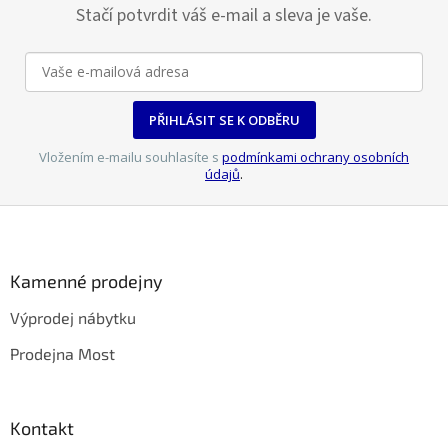
Stačí potvrdit váš e-mail a sleva je vaše.
PŘIHLÁSIT SE K ODBĚRU
Vložením e-mailu souhlasíte s
podmínkami ochrany osobních
údajů
.
Z
á
p
a
Kamenné prodejny
t
Výprodej nábytku
í
Prodejna Most
Kontakt