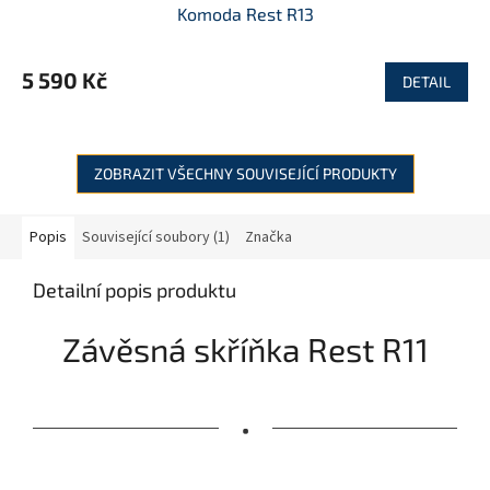
Komoda Rest R13
A
R
5 590 Kč
DETAIL
M
A
ZOBRAZIT VŠECHNY SOUVISEJÍCÍ PRODUKTY
Popis
Související soubory (1)
Značka
Detailní popis produktu
Závěsná skříňka Rest R11
•