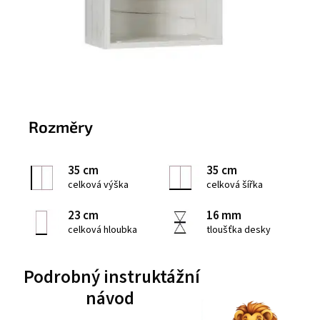
Rozměry
35 cm
35 cm
celková výška
celková šířka
23 cm
16 mm
celková hloubka
tloušťka desky
Podrobný instruktážní
návod