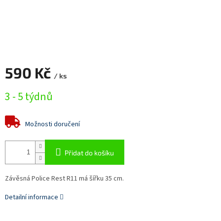
590 Kč
/ ks
Měrná
3 - 5 týdnů
cena:
Možnosti doručení
Přidat do košíku
Závěsná Police Rest R11 má šířku 35 cm.
Detailní informace