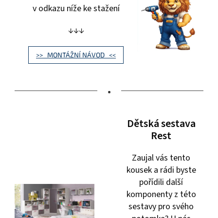
v odkazu níže ke stažení
↓↓↓
>> MONTÁŽNÍ NÁVOD <<
•
Dětská sestava
Rest
Zaujal vás tento
kousek a rádi byste
pořídili další
komponenty z této
sestavy pro svého