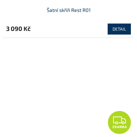
Šatní skříň Rest R01
3 090 Kč
DETAIL
Z
ZDARMA
D