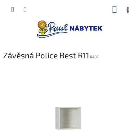
Přejít
NÁKUP
na
obsah
KOŠÍK
Závěsná Police Rest R11
8402