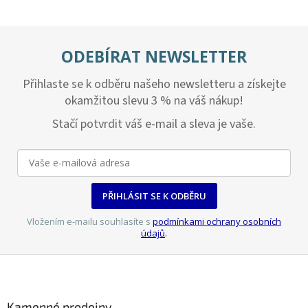
ODEBÍRAT NEWSLETTER
Přihlaste se k odběru našeho newsletteru a získejte
okamžitou slevu 3 % na váš nákup!
Stačí potvrdit váš e-mail a sleva je vaše.
PŘIHLÁSIT SE K ODBĚRU
Vložením e-mailu souhlasíte s
podmínkami ochrany osobních
údajů
.
Z
á
p
a
Kamenné prodejny