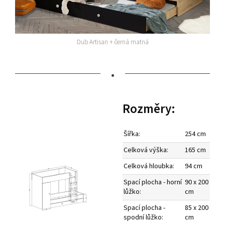
Dub Artisan + černá matná
•
Rozměry:
Šířka:
254 cm
Celková výška:
165 cm
Celková hloubka:
94 cm
Spací plocha - horní
90 x 200
lůžko:
cm
Spací plocha -
85 x 200
spodní lůžko:
cm