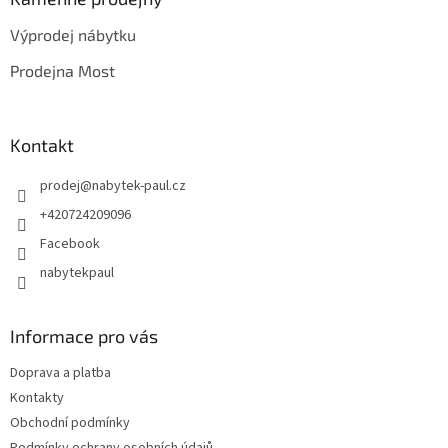
t
Výprodej nábytku
í
Prodejna Most
Kontakt
prodej
@
nabytek-paul.cz
+420724209096
Facebook
nabytekpaul
Informace pro vás
Doprava a platba
Kontakty
Obchodní podmínky
Podmínky ochrany osobních údajů