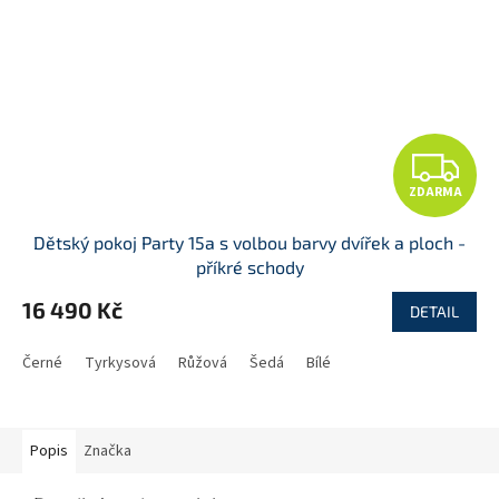
Z
ZDARMA
D
Dětský pokoj Party 15a s volbou barvy dvířek a ploch -
A
příkré schody
R
16 490 Kč
DETAIL
M
Černé
Tyrkysová
Růžová
Šedá
Bílé
A
Popis
Značka