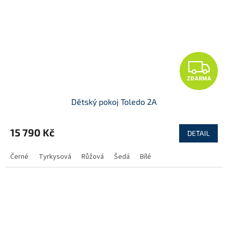
Z
ZDARMA
D
Dětský pokoj Toledo 2A
A
R
15 790 Kč
DETAIL
M
Černé
Tyrkysová
Růžová
Šedá
Bílé
A