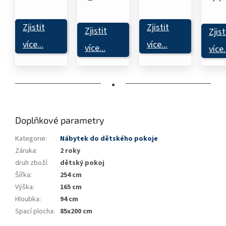
Zjistit
Zjistit
Zjistit
Zjist
více...
více...
více...
více.
•
Doplňkové parametry
Kategorie
:
Nábytek do dětského pokoje
Záruka
:
2 roky
druh zboží
:
dětský pokoj
Šířka
:
254 cm
Výška
:
165 cm
Hloubka
:
94 cm
Spací plocha
:
85x200 cm