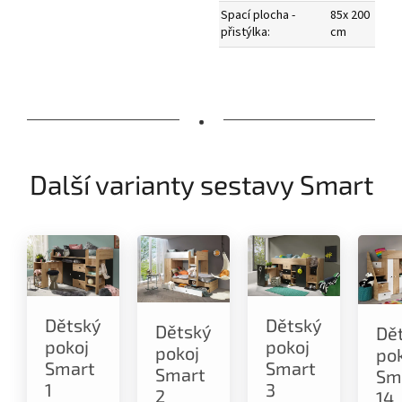
Spací plocha -
85x 200
přistýlka:
cm
•
Další varianty sestavy Smart
Dětský
Dětský
Dětský
Dě
pokoj
pokoj
pokoj
po
Smart
Smart
Smart
Sm
1
3
2
14