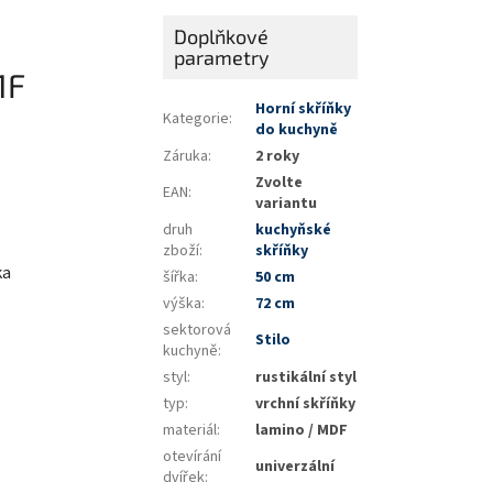
Doplňkové
parametry
1F
Horní skříňky
Kategorie
:
do kuchyně
Záruka
:
2 roky
Zvolte
EAN
:
variantu
druh
kuchyňské
zboží
:
skříňky
ka
šířka
:
50 cm
výška
:
72 cm
sektorová
Stilo
kuchyně
:
styl
:
rustikální styl
typ
:
vrchní skříňky
materiál
:
lamino / MDF
otevírání
univerzální
dvířek
: