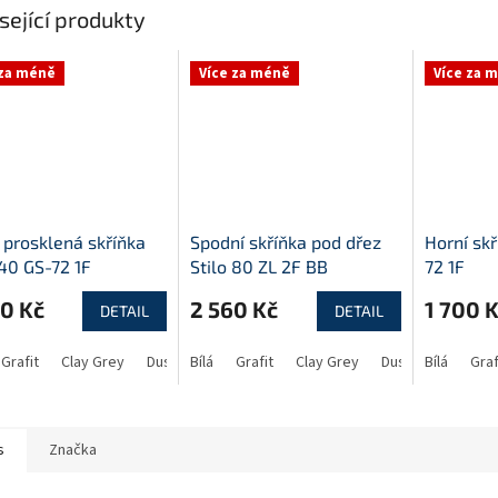
sející produkty
 za méně
Více za méně
Více za 
 prosklená skříňka
Spodní skříňka pod dřez
Horní skř
 40 GS-72 1F
Stilo 80 ZL 2F BB
72 1F
0 Kč
2 560 Kč
1 700 
DETAIL
DETAIL
Grafit
Clay Grey
Dust Grey
Bílá
Grafit
Clay Grey
Dust Grey
Bílá
Graf
s
Značka