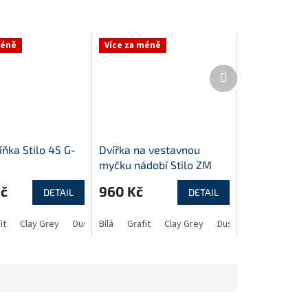
méně
Více za méně
Další
produkt
íňka Stilo 45 G-
Dvířka na vestavnou
myčku nádobí Stilo ZM
570x446
Kč
960 Kč
DETAIL
DETAIL
it
Clay Grey
Dust Grey
Bílá
Grafit
Clay Grey
Dust Grey