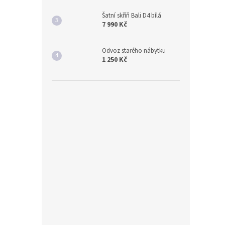
Šatní skříň Bali D4 bílá
7 990 Kč
Odvoz starého nábytku
1 250 Kč