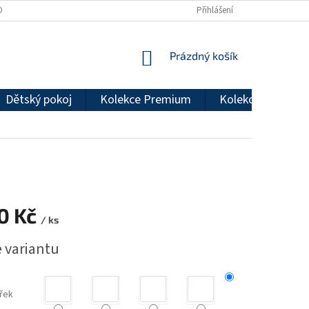
DMÍNKY OCHRANY OSOBNÍCH ÚDAJŮ
REKLAMAČNÍ ŘÁD
Přihlášení
NÁKUPNÍ
Prázdný košík
KOŠÍK
Dětský pokoj
Kolekce Premium
Kolekce Econom
10 Kč
/ ks
e variantu
řek