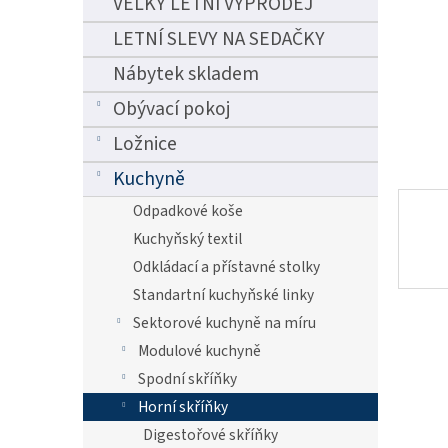
VELKÝ LETNÍ VÝPRODEJ
n
e
LETNÍ SLEVY NA SEDAČKY
l
Nábytek skladem
Obývací pokoj
Ložnice
Kuchyně
Odpadkové koše
Kuchyňský textil
Odkládací a přístavné stolky
Standartní kuchyňské linky
Sektorové kuchyně na míru
Modulové kuchyně
Spodní skříňky
Horní skříňky
Digestořové skříňky