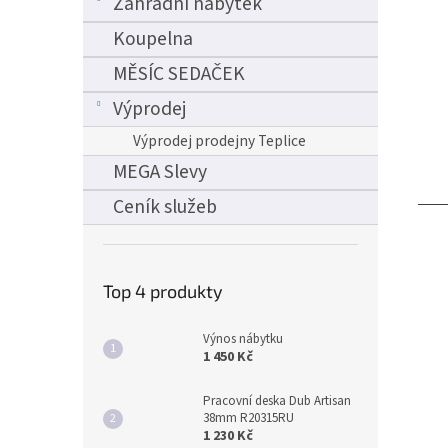
Zahradní nábytek
Koupelna
MĚSÍC SEDAČEK
Výprodej
Výprodej prodejny Teplice
MEGA Slevy
Ceník služeb
Top 4 produkty
Výnos nábytku
1 450 Kč
Pracovní deska Dub Artisan
38mm R20315RU
1 230 Kč