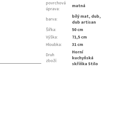
povrchová
matná
úprava
:
bílý mat, dub,
barva
:
dub artisan
Šířka
:
50 cm
Výška
:
71,5 cm
Hloubka
:
31 cm
Horní
Druh
kuchyňská
zboží
:
skříňka Stilo