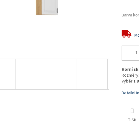
Barva ko
Mo
Horní sk
Rozměry: 
Výběr z
8
Detailní 
TISK