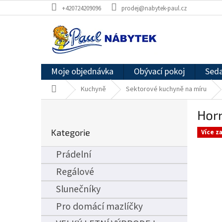
Přejít
+420724209096
prodej@nabytek-paul.cz
na
obsah
Moje objednávka
Obývací pokoj
Seda
Domů
Kuchyně
Sektorové kuchyně na míru
P
Horn
o
Přeskočit
s
Kategorie
kategorie
Více z
t
r
Prádelní
a
n
Regálové
n
Slunečníky
í
p
Pro domácí mazlíčky
a