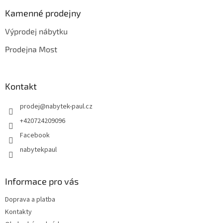
p
a
Kamenné prodejny
t
Výprodej nábytku
í
Prodejna Most
Kontakt
prodej
@
nabytek-paul.cz
+420724209096
Facebook
nabytekpaul
Informace pro vás
Doprava a platba
Kontakty