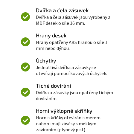
Dvířka a čela zásuvek
Dvířka a čela zásuvek jsou vyrobeny z
MDF desek o síle 16 mm.
Hrany desek
Hrany opatřeny ABS hranou o síle 1
mm nebo dýhou.
Úchytky
Jednotlivá dvířka a zásuvky se
otevírají pomocí kovových úchytek.
Tiché dovírání
Dvířka a zásuvky jsou opatřeny tichým
dovíráním.
Horní výklopné skříňky
Horní skříňky otevírání směrem
nahoru mají závěsy s měkkým
zavíráním (plynový píst).