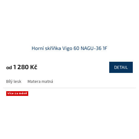
Horní skříňka Vigo 60 NAGU-36 1F
1 280 Kč
od
DETAIL
Bílý lesk
Matera matná
Více za méně