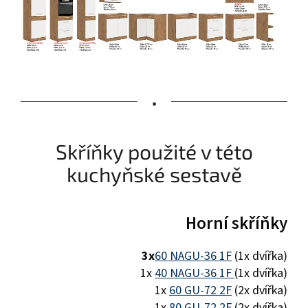
•
Skříňky použité v této
kuchyňské sestavě
Horní skříňky
3x
60 NAGU-36 1F
(1x dvířka)
1x
40 NAGU-36 1F
(1x dvířka)
1x
60 GU-72 2F
(2x dvířka)
1x
80 GU-72 2F
(2x dvířka)