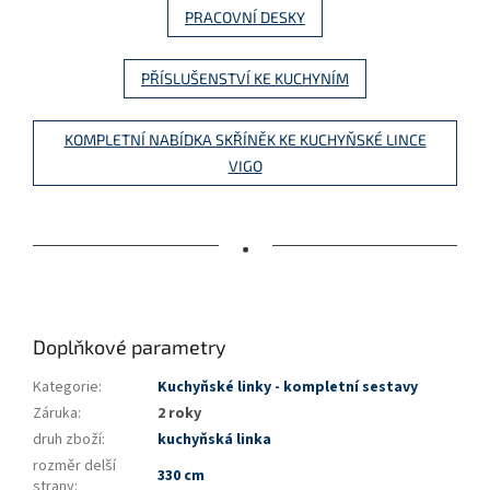
PRACOVNÍ DESKY
PŘÍSLUŠENSTVÍ KE KUCHYNÍM
KOMPLETNÍ NABÍDKA SKŘÍNĚK KE KUCHYŇSKÉ LINCE
VIGO
•
Doplňkové parametry
Kategorie
:
Kuchyňské linky - kompletní sestavy
Záruka
:
2 roky
druh zboží
:
kuchyňská linka
rozměr delší
330 cm
strany
: