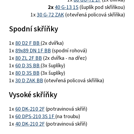
2x
40 G-13 1S
(šuplík pod skříňkou)
1x
30 G-72 ZAK
(otevřená policová skříňka)
Spodní skříňky
1x
80 D2 F BB
(2x dvířka)
1x
89x89 DN 1F BB
(spodní rohová)
1x
80 ZL 2F BB
(2x dvířka - na dřez)
1x
60 D 3S BB
(3x šuplíky)
1x
80 D 3S BB
(3x šuplíky)
1x
30 D ZAK BB
(otevřená policová skříňka)
Vysoké skříňky
1x
60 DK-210 2F
(potravinová skříň)
1x
60 DPS-210 3S 1F
(na troubu)
1x
40 DK-210 2F
(potravinová skříň)