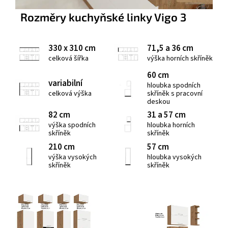
Rozměry kuchyňské linky Vigo 3
330 x 310 cm
71,5 a 36 cm
celková šířka
výška horních skříněk
60 cm
variabilní
hloubka spodních
celková výška
skříněk s pracovní
deskou
82 cm
31 a 57 cm
výška spodních
hloubka horních
skříněk
skříněk
210 cm
57 cm
výška vysokých
hloubka vysokých
skříněk
skříněk