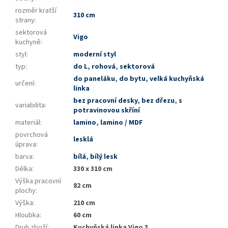
rozměr kratší
310 cm
strany
:
sektorová
Vigo
kuchyně
:
styl
:
moderní styl
typ
:
do L
,
rohová
,
sektorová
do paneláku
,
do bytu
,
velká kuchyňská
určení
:
linka
bez pracovní desky
,
bez dřezu
,
s
variabilita
:
potravinovou skříní
materiál
:
lamino
,
lamino / MDF
povrchová
lesklá
úprava
:
barva
:
bílá
,
bílý lesk
Délka
:
330 x 310 cm
Výška pracovní
82 cm
plochy
:
Výška
:
210 cm
Hloubka
:
60 cm
Druh zboží
:
Kuchyňská linka Vigo 3