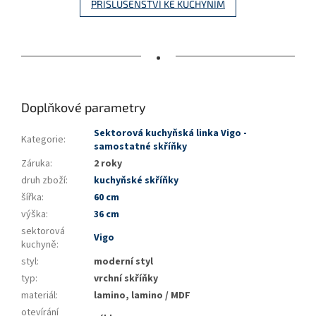
PŘÍSLUŠENSTVÍ KE KUCHYNÍM
•
Doplňkové parametry
Sektorová kuchyňská linka Vigo -
Kategorie
:
samostatné skříňky
Záruka
:
2 roky
druh zboží
:
kuchyňské skříňky
šířka
:
60 cm
výška
:
36 cm
sektorová
Vigo
kuchyně
:
styl
:
moderní styl
typ
:
vrchní skříňky
materiál
:
lamino, lamino / MDF
otevírání