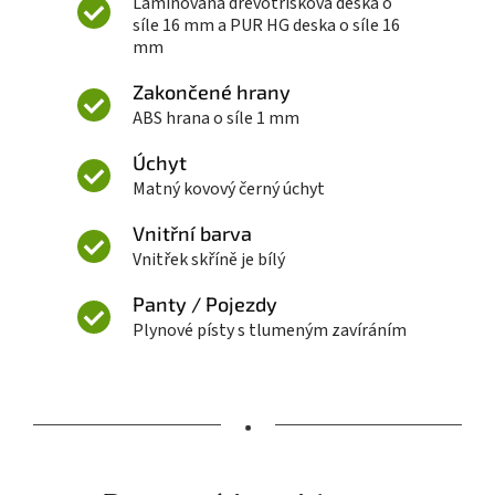
Laminovaná dřevotřísková deska o
síle 16 mm a PUR HG deska o síle 16
mm
Zakončené hrany
ABS hrana o síle 1 mm
Úchyt
Matný kovový černý úchyt
Vnitřní barva
Vnitřek skříně je bílý
Panty / Pojezdy
Plynové písty s tlumeným zavíráním
•