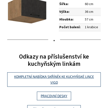
Šířka:
60 cm
Výška:
36 cm
Hloubka:
57 cm
Počet balení:
1 krabice
•
Odkazy na příslušenství ke
kuchyňským linkám
KOMPLETNÍ NABÍDKA SKŘÍNĚK KE KUCHYŇSKÉ LINCE
VIGO
PRACOVNÍ DESKY