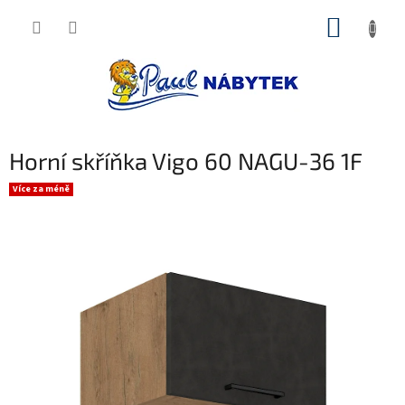
Přejít
NÁKUP
na
obsah
KOŠÍK
Horní skříňka Vigo 60 NAGU-36 1F
Více za méně