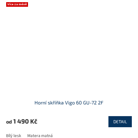
Více za méně
Horní skříňka Vigo 60 GU-72 2F
1 490 Kč
od
DETAIL
Bílý lesk
Matera matná