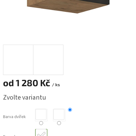
od
1 280 Kč
/ ks
Měrná
Zvolte variantu
cena:
Barva dvířek