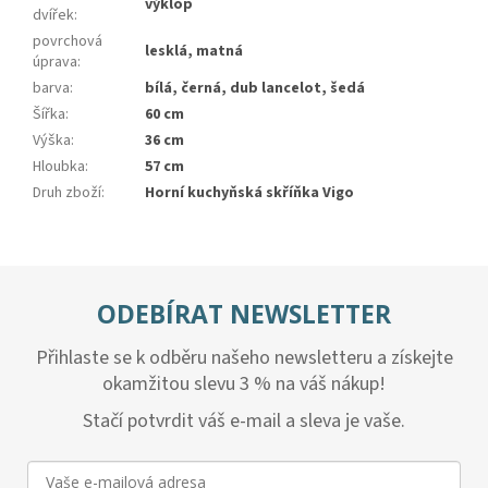
výklop
dvířek
:
povrchová
lesklá, matná
úprava
:
barva
:
bílá, černá, dub lancelot, šedá
Šířka
:
60 cm
Výška
:
36 cm
Hloubka
:
57 cm
Druh zboží
:
Horní kuchyňská skříňka Vigo
ODEBÍRAT NEWSLETTER
Přihlaste se k odběru našeho newsletteru a získejte
okamžitou slevu 3 % na váš nákup!
Stačí potvrdit váš e-mail a sleva je vaše.