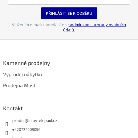
PŘIHLÁSIT SE K ODBĚRU
Vložením e-mailu souhlasíte s
podmínkami ochrany osobních
údajů
.
Z
á
p
a
Kamenné prodejny
t
Výprodej nábytku
í
Prodejna Most
Kontakt
prodej
@
nabytek-paul.cz
+420724209096