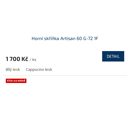
Horní skříňka Artisan 60 G-72 1F
DETAIL
1 700 Kč
/ ks
Bílý lesk
Cappucino lesk
Více za méně