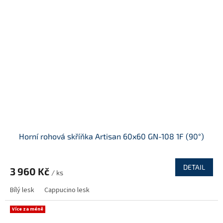
Horní rohová skříňka Artisan 60x60 GN-108 1F (90°)
DETAIL
3 960 Kč
/ ks
Bílý lesk
Cappucino lesk
Více za méně