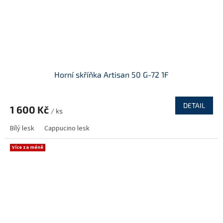
Horní skříňka Artisan 50 G-72 1F
DETAIL
1 600 Kč
/ ks
Bílý lesk
Cappucino lesk
Více za méně