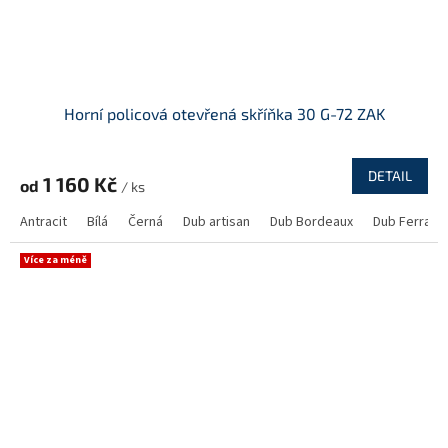
Horní policová otevřená skříňka 30 G-72 ZAK
DETAIL
1 160 Kč
od
/ ks
Antracit
Bílá
Černá
Dub artisan
Dub Bordeaux
Dub Ferrara
Více za méně