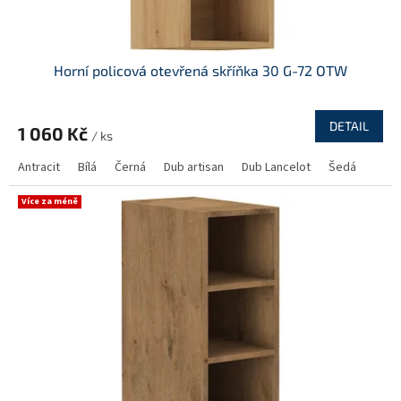
Horní policová otevřená skříňka 30 G-72 OTW
DETAIL
1 060 Kč
/ ks
Antracit
Bílá
Černá
Dub artisan
Dub Lancelot
Šedá
Více za méně