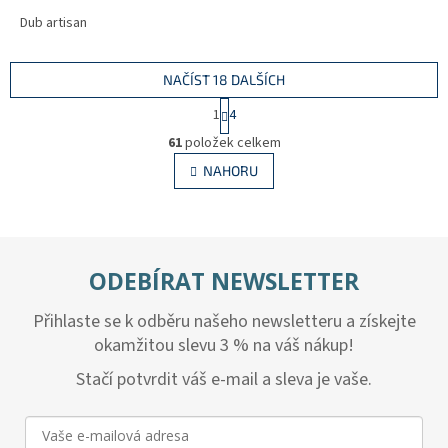
Dub artisan
NAČÍST 18 DALŠÍCH
S
1
4
t
O
r
61
položek celkem
v
á
l
NAHORU
n
á
k
d
o
v
a
á
c
n
í
ODEBÍRAT NEWSLETTER
í
p
r
Přihlaste se k odběru našeho newsletteru a získejte
v
k
okamžitou slevu 3 % na váš nákup!
y
Stačí potvrdit váš e-mail a sleva je vaše.
v
ý
p
i