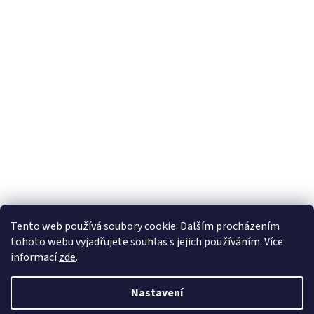
Sledovat na Instagramu
Tento web používá soubory cookie. Dalším procházením
tohoto webu vyjadřujete souhlas s jejich používáním. Více
informací
zde
.
Vytvořil Shoptet
Nastavení
Copyright 2026
Nábytek Paul
. Všechna práva vyhrazena.