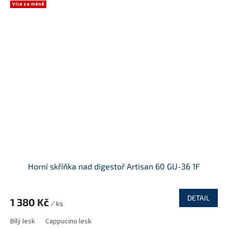
Více za méně
Horní skříňka nad digestoř Artisan 60 GU-36 1F
DETAIL
1 380 Kč
/ ks
Bílý lesk
Cappucino lesk