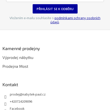
s
u
PŘIHLÁSIT SE K ODBĚRU
Vložením e-mailu souhlasíte s
podmínkami ochrany osobních
údajů
.
Z
á
p
a
Kamenné prodejny
t
Výprodej nábytku
í
Prodejna Most
Kontakt
prodej
@
nabytek-paul.cz
+420724209096
Facebook