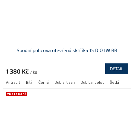
Spodní policová otevřená skříňka 15 D OTW BB
DETAIL
1 380 Kč
/ ks
Antracit
Bílá
Černá
Dub artisan
Dub Lancelot
Šedá
Více za méně