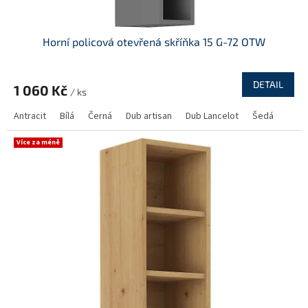
Horní policová otevřená skříňka 15 G-72 OTW
DETAIL
1 060 Kč
/ ks
Antracit
Bílá
Černá
Dub artisan
Dub Lancelot
Šedá
Více za méně