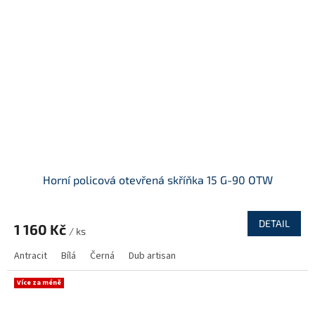
Horní policová otevřená skříňka 15 G-90 OTW
DETAIL
1 160 Kč
/ ks
Antracit
Bílá
Černá
Dub artisan
Více za méně