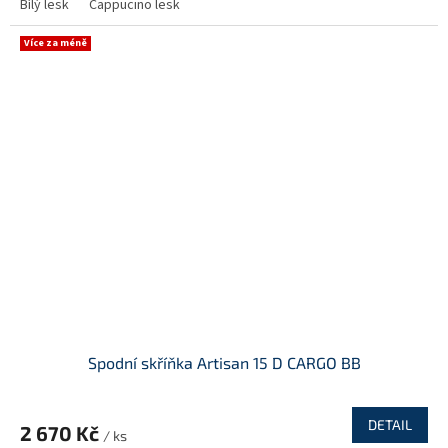
Bílý lesk
Cappucino lesk
Více za méně
Spodní skříňka Artisan 15 D CARGO BB
DETAIL
2 670 Kč
/ ks