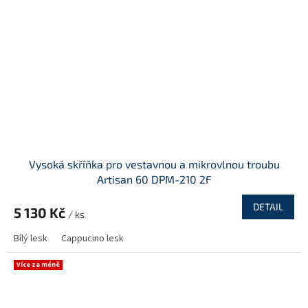
Vysoká skříňka pro vestavnou a mikrovlnou troubu
Artisan 60 DPM-210 2F
DETAIL
5 130 Kč
/ ks
Bílý lesk
Cappucino lesk
Více za méně