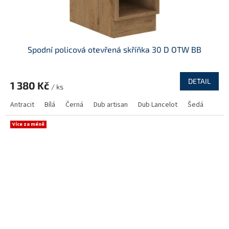
Spodní policová otevřená skříňka 30 D OTW BB
DETAIL
1 380 Kč
/ ks
Antracit
Bílá
Černá
Dub artisan
Dub Lancelot
Šedá
Více za méně