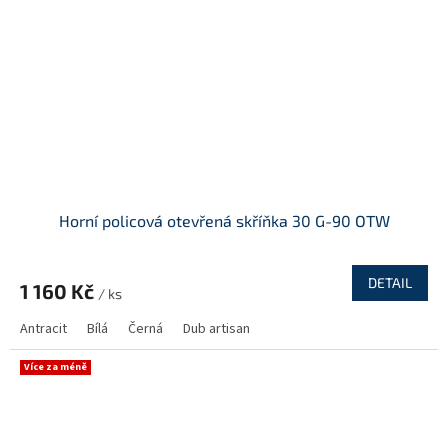
Horní policová otevřená skříňka 30 G-90 OTW
DETAIL
1 160 Kč
/ ks
Antracit
Bílá
Černá
Dub artisan
Více za méně