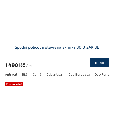
Spodní policová otevřená skříňka 30 D ZAK BB
DETAIL
1 490 Kč
/ ks
Antracit
Bílá
Černá
Dub artisan
Dub Bordeaux
Dub Ferrara
Více za méně