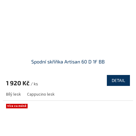
Spodní skříňka Artisan 60 D 1F BB
DETAIL
1 920 Kč
/ ks
Bílý lesk
Cappucino lesk
Více za méně