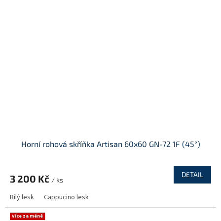
Horní rohová skříňka Artisan 60x60 GN-72 1F (45°)
DETAIL
3 200 Kč
/ ks
Bílý lesk
Cappucino lesk
Více za méně