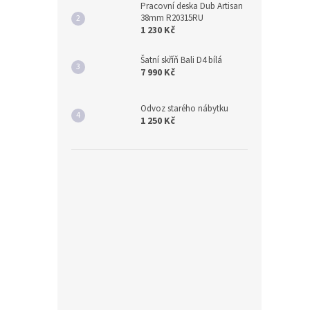
Pracovní deska Dub Artisan
38mm R20315RU
1 230 Kč
Šatní skříň Bali D4 bílá
7 990 Kč
Odvoz starého nábytku
1 250 Kč