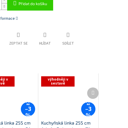
Přidat do košíku
informace
ZEPTAT SE
HLÍDAT
SDÍLET
ěji v
výhodněji v
avě
sestavě
Další
produkt
25 610
25 610
Kč
Kč
–3
–3
%
%
á linka 255 cm
Kuchyňská linka 255 cm