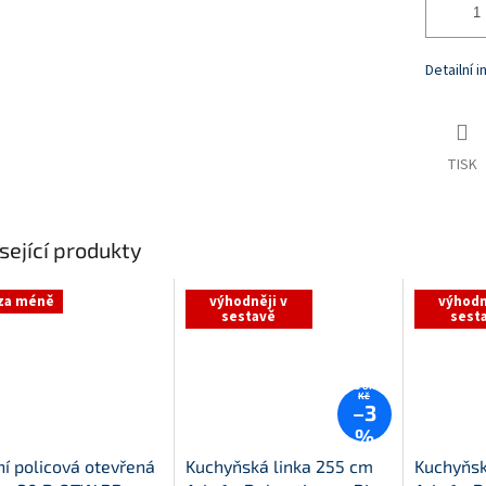
Detailní 
TISK
sející produkty
 za méně
výhodněji v
výhodn
sestavě
sest
25 610
Kč
–3
%
í policová otevřená
Kuchyňská linka 255 cm
Kuchyňsk