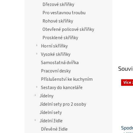
Dřezové skříňky
Pro vestavnou troubu
Rohové skříňky
Otevřené policové skříňky
Prosklené skříňky
Horní skříňky
Vysoké skříňky
Samostatná dvířka
Souvi
Pracovní desky
Příslušenství ke kuchyním
Více
Sestavy do kanceláře
Jídelny
Jídelní sety pro 2 osoby
Jídelní sety
Jídelní židle
Spodn
Dřevěné židle