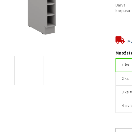
Barva
korpusu
Mo
Množste
1 ks
2 ks 
3 ks 
4 a ví