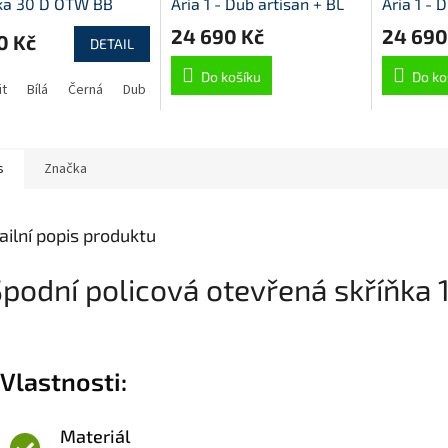
ňka 30 D OTW BB
Aria 1 - Dub artisan + BL
Aria 1 - 
Black AFM
Aquamar
24 690 Kč
24 690
0 Kč
DETAIL
Do košíku
Do ko
it
Bílá
Černá
Dub artisan
Dub Lancelot
Šedá
s
Značka
ailní popis produktu
podní policová otevřená skříňka
Vlastnosti:
Materiál