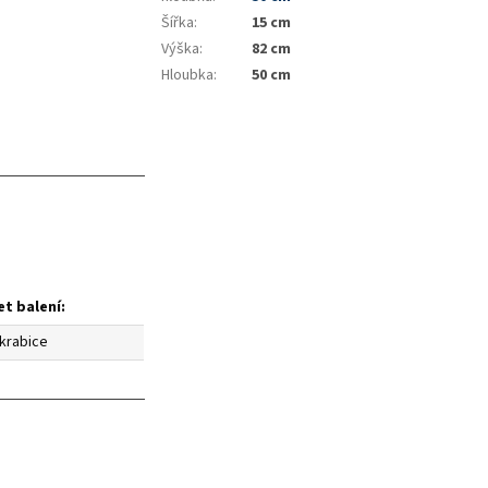
Šířka
:
15 cm
Výška
:
82 cm
Hloubka
:
50 cm
t balení:
 krabice