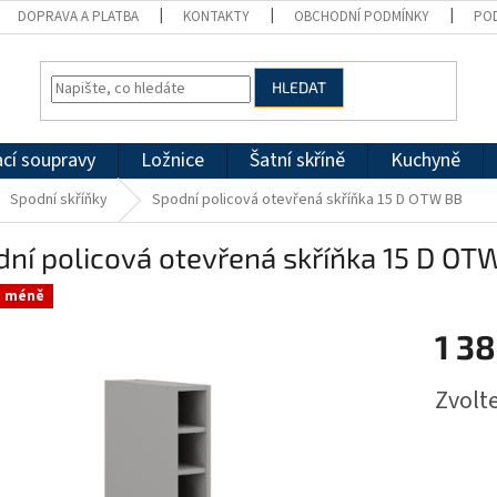
DOPRAVA A PLATBA
KONTAKTY
OBCHODNÍ PODMÍNKY
PO
HLEDAT
cí soupravy
Ložnice
Šatní skříně
Kuchyně
Spodní skříňky
Spodní policová otevřená skříňka 15 D OTW BB
ní policová otevřená skříňka 15 D OT
a méně
1 3
Měrná
Zvolt
cena: