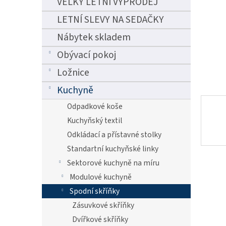
VELKÝ LETNÍ VÝPRODEJ
n
e
LETNÍ SLEVY NA SEDAČKY
l
Nábytek skladem
Obývací pokoj
Ložnice
Kuchyně
Odpadkové koše
Kuchyňský textil
Odkládací a přístavné stolky
Standartní kuchyňské linky
Sektorové kuchyně na míru
Modulové kuchyně
Spodní skříňky
Zásuvkové skříňky
Dvířkové skříňky