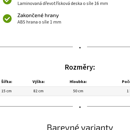
Laminovaná dřevotřísková deska o síle 16 mm
Zakončené hrany
ABS hrana o síle 1 mm
•
Rozměry:
Šířka:
Výška:
Hloubka:
Poče
15 cm
82 cm
50 cm
1
•
Barevné varianty