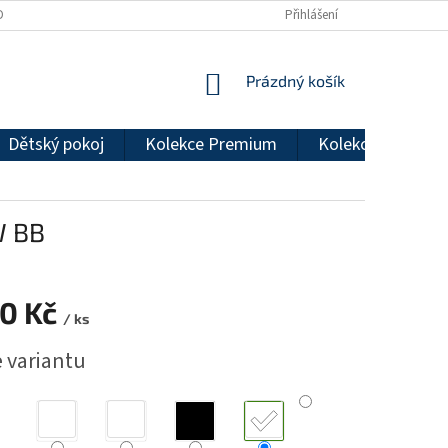
DMÍNKY OCHRANY OSOBNÍCH ÚDAJŮ
REKLAMAČNÍ ŘÁD
Přihlášení
NÁKUPNÍ
Prázdný košík
KOŠÍK
Dětský pokoj
Kolekce Premium
Kolekce Econom
W BB
80 Kč
/ ks
e variantu