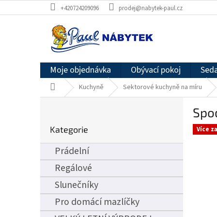
Přejít
+420724209096
prodej@nabytek-paul.cz
na
obsah
Moje objednávka
Obývací pokoj
Seda
Domů
Kuchyně
Sektorové kuchyně na míru
P
Spod
o
Přeskočit
s
Kategorie
kategorie
Více z
t
r
Prádelní
a
n
Regálové
n
Slunečníky
í
p
Pro domácí mazlíčky
a