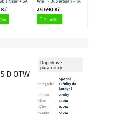
Dub artisan + SA
Aria 1 - Dub artisan + TA
ine AFM
Sandgrau AFM
 Kč
24 690 Kč
šíku
Do košíku
Doplňkové
parametry
 15 D OTW
Spodní
Kategorie
:
skříňky do
kuchyně
Záruka
:
2 roky
šířka
:
15 cm
výška
:
82 cm
hloubka
:
50 cm