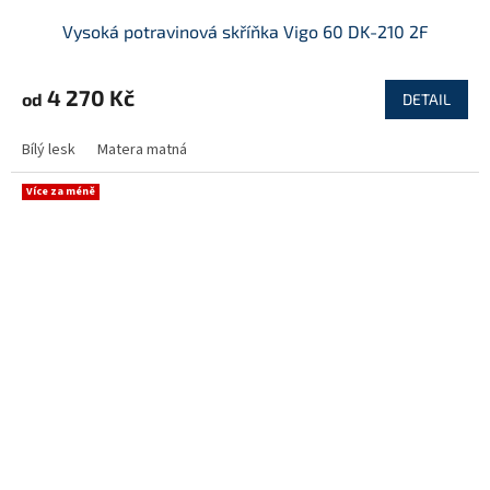
Vysoká potravinová skříňka Vigo 60 DK-210 2F
4 270 Kč
od
DETAIL
Bílý lesk
Matera matná
Více za méně