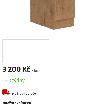
3 200 Kč
/ ks
Měrná
1 - 3 týdny
cena:
Možnosti doručení
Množstevní sleva