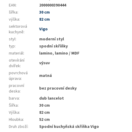
EAN
:
2000000390444
šířka
:
30 cm
výška
:
82 cm
sektorová
Vigo
kuchyně
:
styl
:
moderní styl
typ
:
spodní skříňky
materiál
:
lamino, lamino / MDF
otevírání
výsuv
dvířek
:
povrchová
matná
úprava
:
pracovní
bez pracovní desky
deska
:
barva
:
dub lancelot
Šířka
:
30 cm
Výška
:
82 cm
Hloubka
:
52 cm
Druh zboží
:
Spodní kuchyňská skříňka Vigo