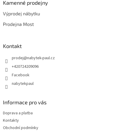
a
Kamenné prodejny
t
Výprodej nábytku
í
Prodejna Most
Kontakt
prodej
@
nabytek-paul.cz
+420724209096
Facebook
nabytekpaul
Informace pro vás
Doprava a platba
Kontakty
Obchodní podmínky