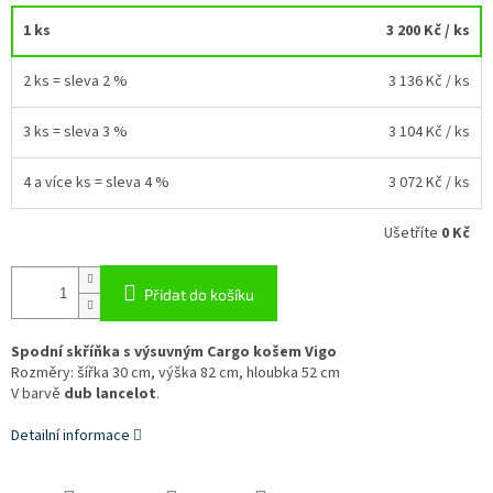
1 ks
3 200 Kč
/ ks
2 ks = sleva 2 %
3 136 Kč
/ ks
3 ks = sleva 3 %
3 104 Kč
/ ks
4 a více ks = sleva 4 %
3 072 Kč
/ ks
Ušetříte
0 Kč
Přidat do košíku
Spodní skříňka s výsuvným Cargo košem Vigo
Rozměry: šířka 30 cm, výška 82 cm, hloubka 52 cm
V barvě
dub lancelot
.
Detailní informace