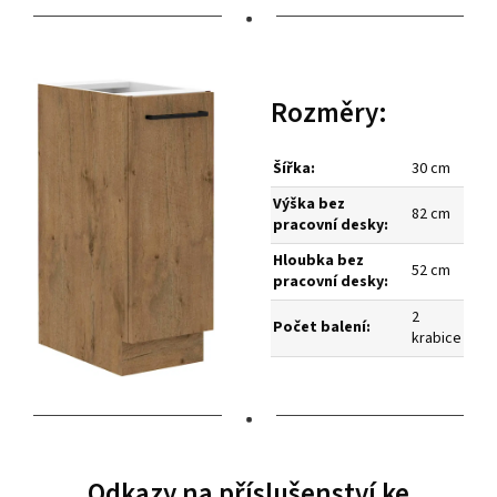
•
Rozměry:
Šířka:
30 cm
Výška bez
82 cm
pracovní desky:
Hloubka bez
52 cm
pracovní desky:
2
Počet balení:
krabice
•
Odkazy na příslušenství ke