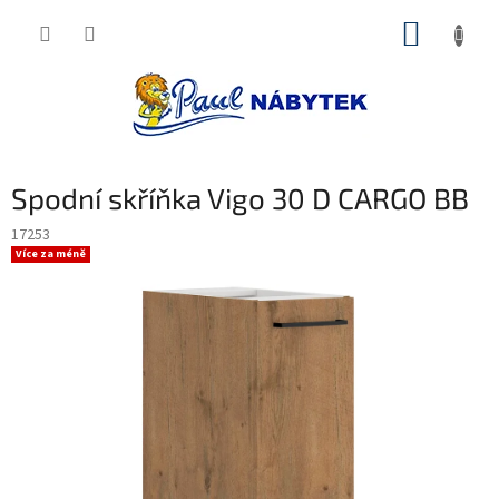
Přejít
NÁKUP
na
obsah
KOŠÍK
Spodní skříňka Vigo 30 D CARGO BB
17253
Více za méně