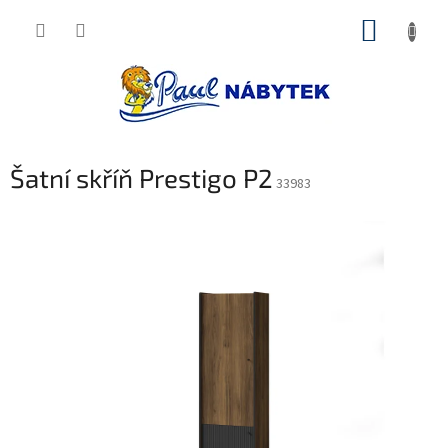
Přejít
NÁKUP
na
obsah
KOŠÍK
Šatní skříň Prestigo P2
33983