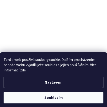
Sledovat na Instagramu
Tento web používá soubory cookie. Dalším procházením
tohoto webu vyjadřujete souhlas s jejich používáním. Více
informací
zde
.
Vytvořil Shoptet
Nastavení
Copyright 2026
Nábytek Paul
. Všechna práva vyhrazena.
Souhlasím
Odstoupit od smlouvy