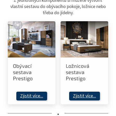
Z jednotlivých komponentů si můžete vytvořit
vlastní sestavu do obývacího pokoje, ložnice nebo
třeba do jídelny.
Obývací
Ložnicová
sestava
sestava
Prestigo
Prestigo
Zjistit více...
Zjistit více...
•