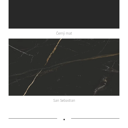
Černý mat
San Sebastian
•