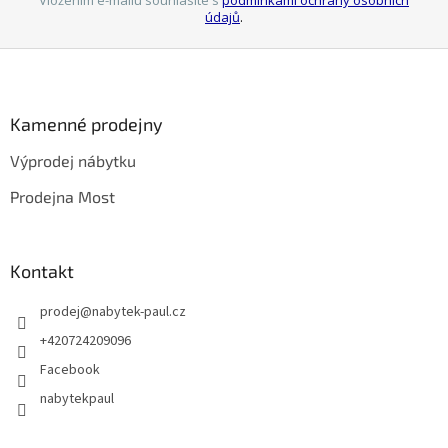
Vložením e-mailu souhlasíte s
podmínkami ochrany osobních
údajů
.
Z
á
p
a
Kamenné prodejny
t
Výprodej nábytku
í
Prodejna Most
Kontakt
prodej
@
nabytek-paul.cz
+420724209096
Facebook
nabytekpaul