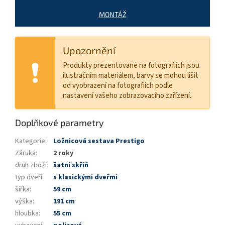
MONTÁŽ
Upozornění
Produkty prezentované na fotografiích jsou
ilustračním materiálem, barvy se mohou lišit
od vyobrazení na fotografiích podle
nastavení vašeho zobrazovacího zařízení.
Doplňkové parametry
Kategorie
:
Ložnicová sestava Prestigo
Záruka
:
2 roky
druh zboží
:
šatní skříň
typ dveří
:
s klasickými dveřmi
šířka
:
59 cm
výška
:
191 cm
hloubka
:
55 cm