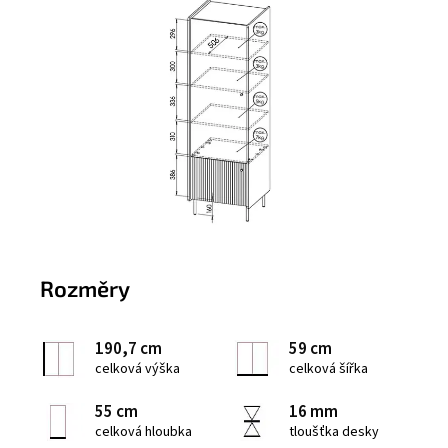
Rozměry
190,7 cm
59 cm
celková výška
celková šířka
55 cm
16 mm
celková hloubka
tloušťka desky