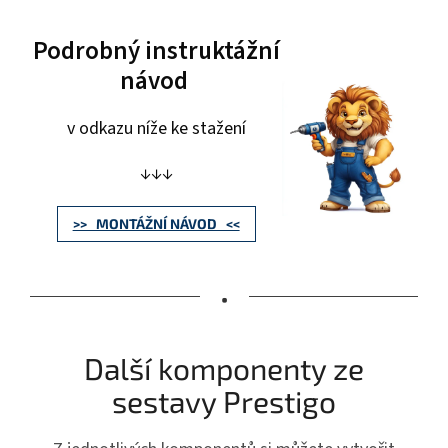
Podrobný instruktážní
návod
v odkazu níže ke stažení
↓↓↓
>> MONTÁŽNÍ NÁVOD <<
•
Další komponenty ze
sestavy Prestigo