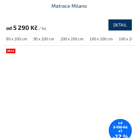
Matrace Milano
DETAIL
5 290 Kč
od
/ ks
80 x 200 cm
90 x 200 cm
200 x 200 cm
180 x 200 cm
160 x 200
Akce
od
3 190 Kč
až
–12 %