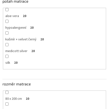
potah matrace
aloe vera
20
hypoalergenní
20
kašmír + velvet černý
20
medicott silver
20
silk
20
rozměr matrace
80 x 200 cm
20