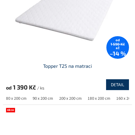
od
1 590 Kč
až
–14 %
Topper T25 na matraci
DETAIL
1 390 Kč
od
/ ks
80 x 200 cm
90 x 200 cm
200 x 200 cm
180 x 200 cm
160 x 200
Akce