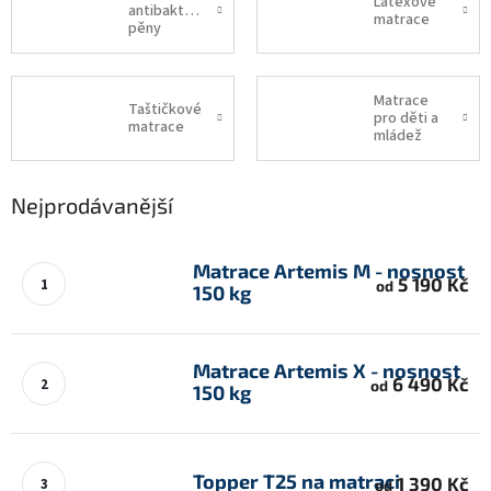
Latexové
antibakteriální
matrace
pěny
Matrace
Taštičkové
pro děti a
matrace
mládež
Nejprodávanější
Matrace Artemis M - nosnost
5 190 Kč
od
150 kg
Matrace Artemis X - nosnost
6 490 Kč
od
150 kg
Topper T25 na matraci
1 390 Kč
od