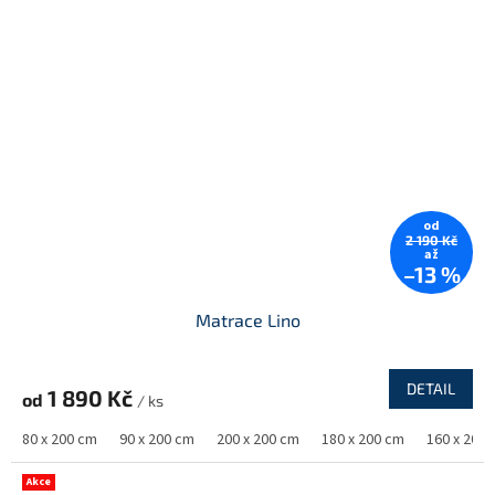
od
2 190 Kč
až
–13 %
Matrace Lino
DETAIL
1 890 Kč
od
/ ks
80 x 200 cm
90 x 200 cm
200 x 200 cm
180 x 200 cm
160 x 200
Akce