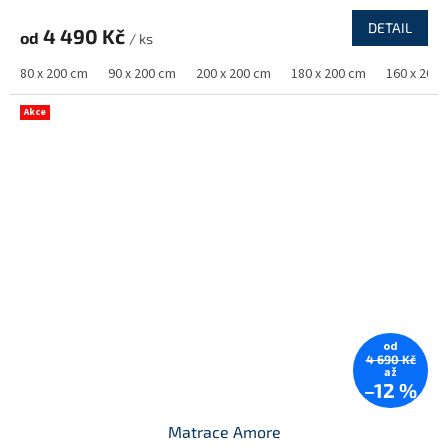
DETAIL
4 490 Kč
od
/ ks
80 x 200 cm
90 x 200 cm
200 x 200 cm
180 x 200 cm
160 x 200
Akce
od
4 690 Kč
až
–12 %
Matrace Amore