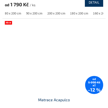
DETAIL
1 790 Kč
od
/ ks
80 x 200 cm
90 x 200 cm
200 x 200 cm
180 x 200 cm
160 x 200
Akce
od
5 090 Kč
až
–12 %
Matrace Acapulco