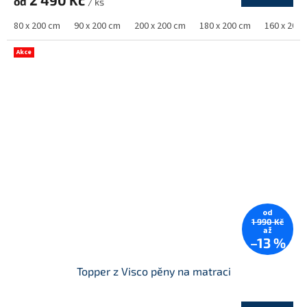
2 490 Kč
od
/ ks
80 x 200 cm
90 x 200 cm
200 x 200 cm
180 x 200 cm
160 x 200
Akce
od
1 990 Kč
až
–13 %
Topper z Visco pěny na matraci