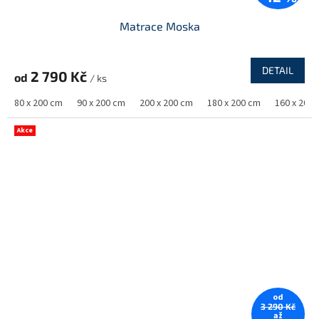
Matrace Moska
DETAIL
2 790 Kč
od
/ ks
80 x 200 cm
90 x 200 cm
200 x 200 cm
180 x 200 cm
160 x 200
Akce
od
3 290 Kč
až