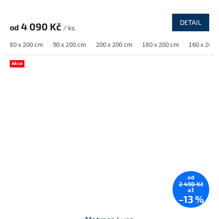
DETAIL
4 090 Kč
od
/ ks
80 x 200 cm
90 x 200 cm
200 x 200 cm
180 x 200 cm
160 x 200
Akce
od
2 490 Kč
až
–13 %