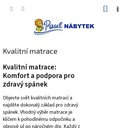
Přejít
NÁKUP
na
obsah
KOŠÍK
Kvalitní matrace
Kvalitní matrace:
Komfort a podpora pro
zdravý spánek
Objevte svět kvalitních matrací a
najděte dokonalý základ pro zdravý
spánek. Vhodný výběr matrace je
klíčem k pohodlnému odpočinku a
obnově sil po náročném dni. Každý z