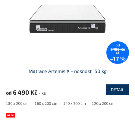
od
7 790 Kč
až
–17 %
Matrace Artemis X - nosnost 150 kg
DETAIL
6 490 Kč
od
/ ks
180 x 200 cm
160 x 200 cm
140 x 200 cm
120 x 200 cm
Akce