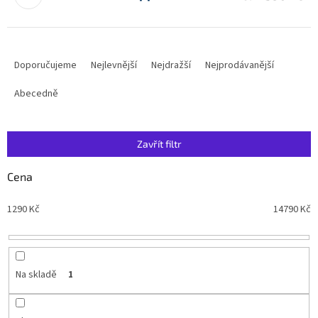
Ř
a
Doporučujeme
Nejlevnější
Nejdražší
Nejprodávanější
z
e
Abecedně
n
í
p
Zavřít filtr
r
o
Cena
d
u
1290
Kč
14790
Kč
k
t
ů
Na skladě
1