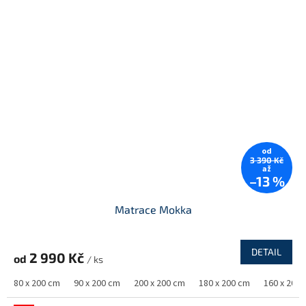
od
3 390 Kč
až
–13 %
Matrace Mokka
DETAIL
2 990 Kč
od
/ ks
80 x 200 cm
90 x 200 cm
200 x 200 cm
180 x 200 cm
160 x 200