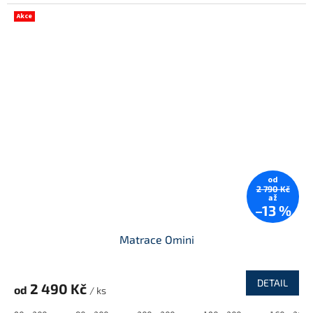
Akce
od
2 790 Kč
až
–13 %
Matrace Omini
DETAIL
2 490 Kč
od
/ ks