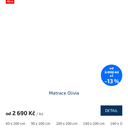
Akce
od
3 090 Kč
až
–13 %
Matrace Olivia
DETAIL
2 690 Kč
od
/ ks
80 x 200 cm
90 x 200 cm
200 x 200 cm
180 x 200 cm
160 x 200