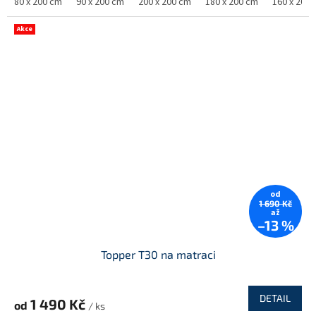
80 x 200 cm
90 x 200 cm
200 x 200 cm
180 x 200 cm
160 x 200
Akce
od
1 690 Kč
až
–13 %
Topper T30 na matraci
DETAIL
1 490 Kč
od
/ ks