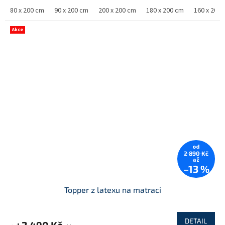
80 x 200 cm
90 x 200 cm
200 x 200 cm
180 x 200 cm
160 x 200
Akce
od
2 890 Kč
až
–13 %
Topper z latexu na matraci
DETAIL