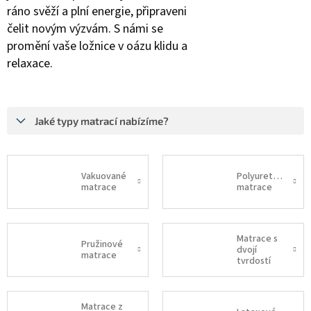
ráno svěží a plní energie, připraveni
čelit novým výzvám. S námi se
promění vaše ložnice v oázu klidu a
relaxace.
Jaké typy matrací nabízíme?
Vakuované
Polyuretanové
matrace
matrace
Matrace s
Pružinové
dvojí
matrace
tvrdostí
Matrace z