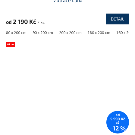
Matrace Luna
DETAIL
2 190 Kč
od
/ ks
80 x 200 cm
90 x 200 cm
200 x 200 cm
180 x 200 cm
160 x 200
Akce
od
5 990 Kč
až
–12 %