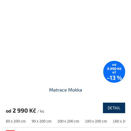
od
3 390 Kč
až
–13 %
Matrace Mokka
DETAIL
2 990 Kč
od
/ ks
80 x 200 cm
90 x 200 cm
200 x 200 cm
180 x 200 cm
160 x 200