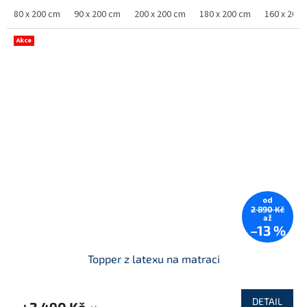
80 x 200 cm
90 x 200 cm
200 x 200 cm
180 x 200 cm
160 x 200
Akce
od
2 890 Kč
až
–13 %
Topper z latexu na matraci
DETAIL