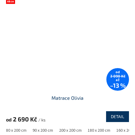
Akce
od
3 090 Kč
až
–13 %
Matrace Olivia
DETAIL
2 690 Kč
od
/ ks
80 x 200 cm
90 x 200 cm
200 x 200 cm
180 x 200 cm
160 x 200