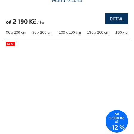
Matrace Luna
DETAIL
2 190 Kč
od
/ ks
80 x 200 cm
90 x 200 cm
200 x 200 cm
180 x 200 cm
160 x 200
Akce
od
5 990 Kč
až
–12 %