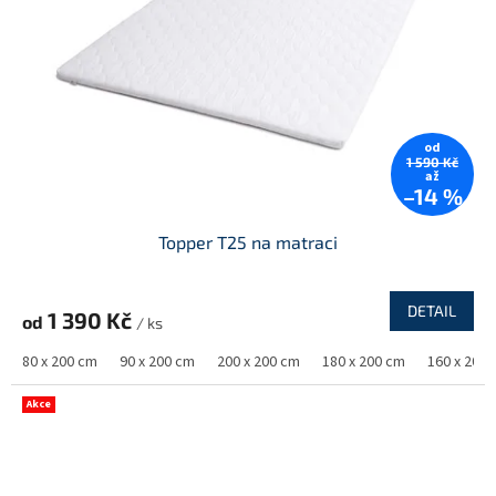
od
1 590 Kč
až
–14 %
Topper T25 na matraci
DETAIL
1 390 Kč
od
/ ks
80 x 200 cm
90 x 200 cm
200 x 200 cm
180 x 200 cm
160 x 200
Akce