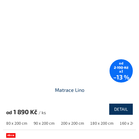
od
2 190 Kč
až
–13 %
Matrace Lino
DETAIL
1 890 Kč
od
/ ks
80 x 200 cm
90 x 200 cm
200 x 200 cm
180 x 200 cm
160 x 200
Akce