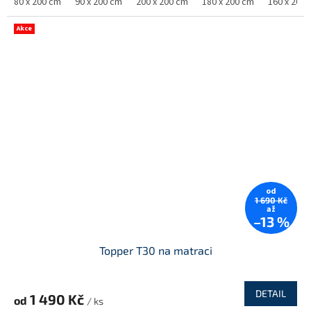
80 x 200 cm
90 x 200 cm
200 x 200 cm
180 x 200 cm
160 x 200
Akce
od
1 690 Kč
až
–13 %
Topper T30 na matraci
DETAIL
1 490 Kč
od
/ ks