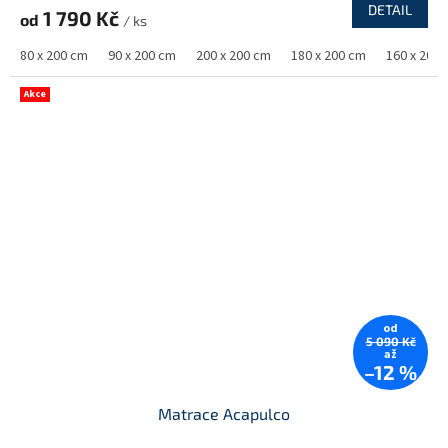
DETAIL
1 790 Kč
od
/ ks
80 x 200 cm
90 x 200 cm
200 x 200 cm
180 x 200 cm
160 x 200
Akce
od
5 090 Kč
až
–12 %
Matrace Acapulco