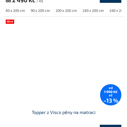
2 490 Kč
od
/ ks
80 x 200 cm
90 x 200 cm
200 x 200 cm
180 x 200 cm
160 x 200
Akce
od
1 990 Kč
až
–13 %
Topper z Visco pěny na matraci