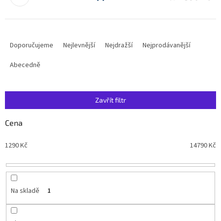
Ř
a
Doporučujeme
Nejlevnější
Nejdražší
Nejprodávanější
z
e
Abecedně
n
í
p
Zavřít filtr
r
o
Cena
d
u
1290
Kč
14790
Kč
k
t
ů
Na skladě
1