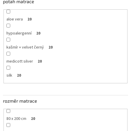
potah matrace
aloe vera
20
hypoalergenní
20
kašmír + velvet černý
20
medicott silver
20
silk
20
rozměr matrace
80 x 200 cm
20