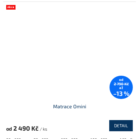
Akce
od
2 790 Kč
až
–13 %
Matrace Omini
DETAIL
2 490 Kč
od
/ ks