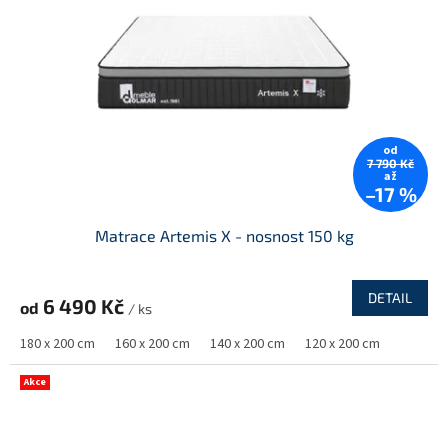
od
7 790 Kč
až
–17 %
Matrace Artemis X - nosnost 150 kg
DETAIL
6 490 Kč
od
/ ks
180 x 200 cm
160 x 200 cm
140 x 200 cm
120 x 200 cm
Akce