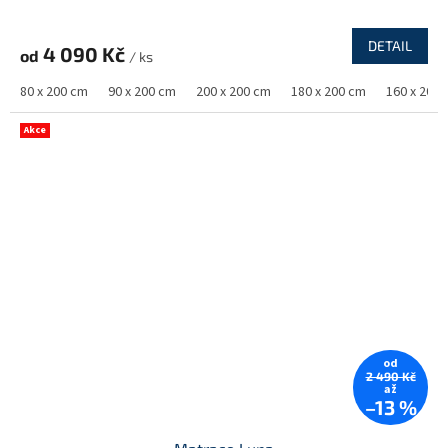
DETAIL
4 090 Kč
od
/ ks
80 x 200 cm
90 x 200 cm
200 x 200 cm
180 x 200 cm
160 x 200
Akce
od
2 490 Kč
až
–13 %