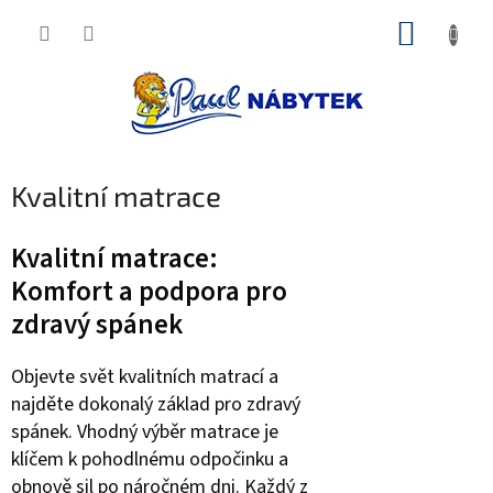
Přejít
NÁKUP
na
obsah
KOŠÍK
Kvalitní matrace
Kvalitní matrace:
Komfort a podpora pro
zdravý spánek
Objevte svět kvalitních matrací a
najděte dokonalý základ pro zdravý
spánek. Vhodný výběr matrace je
klíčem k pohodlnému odpočinku a
obnově sil po náročném dni. Každý z