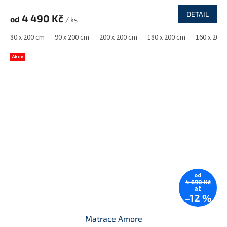
DETAIL
4 490 Kč
od
/ ks
80 x 200 cm
90 x 200 cm
200 x 200 cm
180 x 200 cm
160 x 200
Akce
od
4 690 Kč
až
–12 %
Matrace Amore