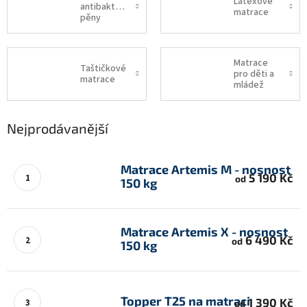
Latexové
antibakteriální
matrace
pěny
Matrace
Taštičkové
pro děti a
matrace
mládež
Nejprodávanější
Matrace Artemis M - nosnost
5 190 Kč
od
150 kg
Matrace Artemis X - nosnost
6 490 Kč
od
150 kg
Topper T25 na matraci
1 390 Kč
od