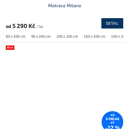
Matrace Milano
DETAIL
5 290 Kč
od
/ ks
80 x 200 cm
90 x 200 cm
200 x 200 cm
180 x 200 cm
160 x 200
Akce
od
3 190 Kč
až
–12 %