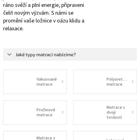
ráno svěží a plní energie, připraveni
čelit novým výzvám. S námi se
promění vaše ložnice v oázu klidu a
relaxace.
Jaké typy matrací nabízíme?
Vakuované
Polyuretanové
matrace
matrace
Matrace s
Pružinové
dvojí
matrace
tvrdostí
Matrace z