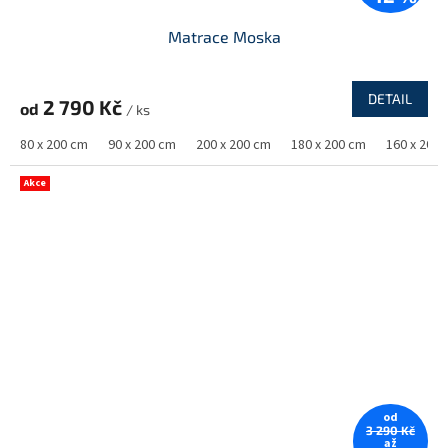
Matrace Moska
DETAIL
2 790 Kč
od
/ ks
80 x 200 cm
90 x 200 cm
200 x 200 cm
180 x 200 cm
160 x 200
Akce
od
3 290 Kč
až