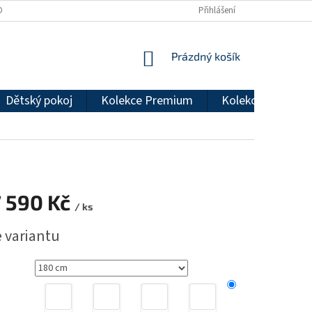
DMÍNKY OCHRANY OSOBNÍCH ÚDAJŮ
REKLAMAČNÍ ŘÁD
Přihlášení
NÁKUPNÍ
Prázdný košík
KOŠÍK
Dětský pokoj
Kolekce Premium
Kolekce Econom
 590 Kč
/ ks
e variantu