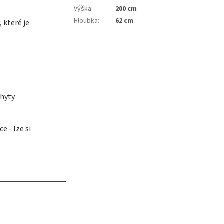
Výška
:
200 cm
Hloubka
:
62 cm
 které je
hyty.
e - lze si