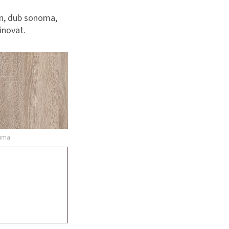
an, dub sonoma,
inovat.
noma