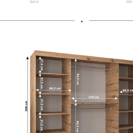
černá
bílá
•