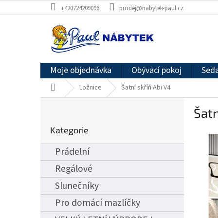
Přejít
+420724209096
prodej@nabytek-paul.cz
na
obsah
Moje objednávka
Obývací pokoj
Seda
Domů
Ložnice
Šatní skříň Abi V4
P
Šatn
o
Přeskočit
s
Kategorie
kategorie
t
r
Prádelní
a
n
Regálové
n
Slunečníky
í
p
Pro domácí mazlíčky
a