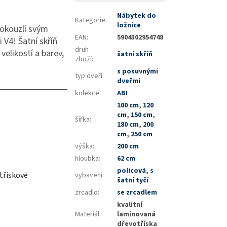
Nábytek do
Kategorie
:
ložnice
 okouzlí svým
EAN
:
5904302954748
 V4! Šatní skříň
druh
velikostí a barev,
šatní skříň
zboží
:
s posuvnými
typ dveří
:
dveřmi
kolekce
:
ABI
100 cm
,
120
cm
,
150 cm
,
šířka
:
180 cm
,
200
cm
,
250 cm
výška
:
200 cm
hloubka
:
62 cm
policová
,
s
třískové
vybavení
:
šatní tyčí
zrcadlo
:
se zrcadlem
kvalitní
Materiál
:
laminovaná
dřevotříska