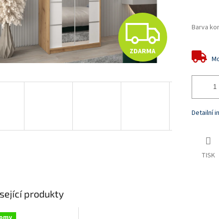
Z
Barva ko
ZDARMA
D
Mo
A
Detailní 
R
TISK
M
A
sející produkty
nomy