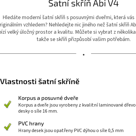
Šatní skříň Abi V4
Hledáte moderní šatní skříň s posuvnými dveřmi, která vás
riginálním vzhledem? Nehledejte nic jiného než šatní skříň Abi
ízí velký úložný prostor a kvalitu. Můžete si vybrat z několika 
takže se skříň přizpůsobí vašim potřebám.
•
Vlastnosti šatní skříně
Korpus a posuvné dveře
Korpus a dveře jsou vyrobeny z kvalitní laminované dřevo
desky o síle 16 mm.
PVC hrany
Hrany desek jsou opatřeny PVC dýhou o síle 0,5 mm