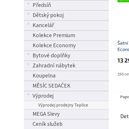
Předsíň
Dětský pokoj
Kancelář
Kolekce Premium
Šatní
Kolekce Economy
Econ
Bytové doplňky
13 2
Zahradní nábytek
250 c
Koupelna
MĚSÍC SEDAČEK
Výprodej
Popi
Výprodej prodejny Teplice
MEGA Slevy
Det
Ceník služeb