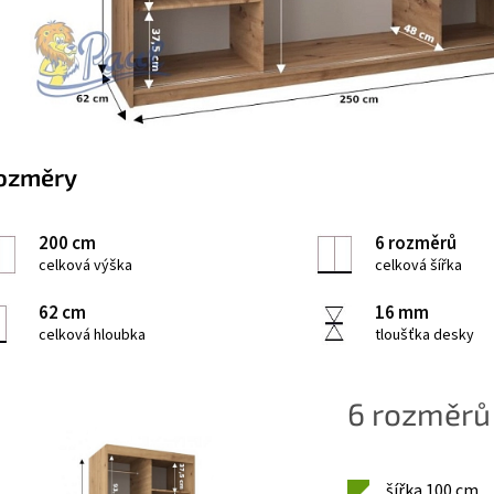
ozměry
200 cm
6 rozměrů
celková výška
celková šířka
62 cm
16 mm
celková hloubka
tloušťka desky
6 rozměrů
šířka 100 cm