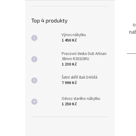
Top 4 produkty
o
nab
Výnos nábytku
1 450 Kč
Pracovní deska Dub Artisan
38mm R20315RU
1 230 Kč
Šatní skříň Bali D4 bílá
7 990 Kč
Odvoz starého nábytku
1 250 Kč