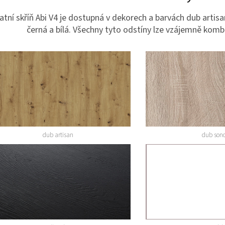
atní skříň Abi V4 je dostupná v dekorech a barvách dub artis
černá a bílá. Všechny tyto odstíny lze vzájemně komb
dub artisan
dub so