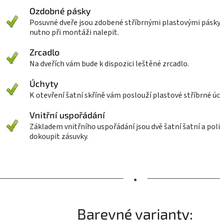
Ozdobné pásky
Posuvné dveře jsou zdobené stříbrnými plastovými pásky,
nutno při montáži nalepit.
Zrcadlo
Na dveřích vám bude k dispozici leštěné zrcadlo.
Úchyty
K otevření šatní skříně vám poslouží plastové stříbrné úc
Vnitřní uspořádání
Základem vnitřního uspořádání jsou dvě šatní šatní a polic
dokoupit zásuvky.
•
Barevné varianty: