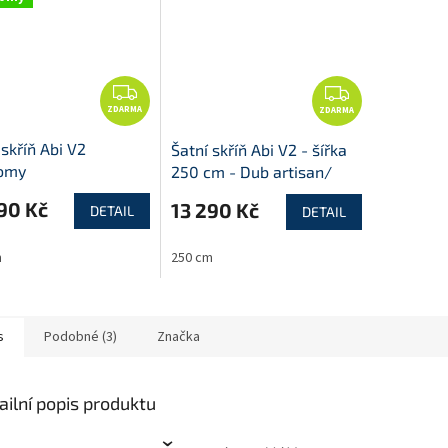
Z
Z
ZDARMA
D
ZDARMA
D
A
A
 skříň Abi V2
Šatní skříň Abi V2 - šířka
R
R
omy
250 cm - Dub artisan/
M
M
Dub artisan
90 Kč
13 290 Kč
A
A
DETAIL
DETAIL
m
250 cm
s
Podobné (3)
Značka
ailní popis produktu