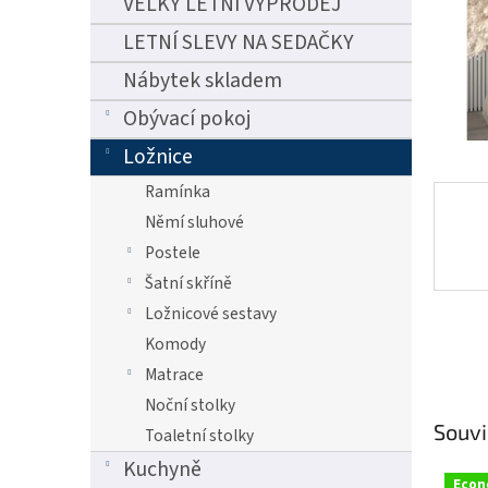
VELKÝ LETNÍ VÝPRODEJ
n
e
LETNÍ SLEVY NA SEDAČKY
l
Nábytek skladem
Obývací pokoj
Ložnice
Ramínka
Němí sluhové
Postele
Šatní skříně
Ložnicové sestavy
Komody
Matrace
Noční stolky
Souvi
Toaletní stolky
Kuchyně
Eco