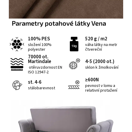
Parametry potahové látky Vena
100% PES
520 g / m2
složení 100%
váha látky na metr
polyester
čtvereční
70000 ot.
Martindale
4-5 (2000 ot.)
otěruvzdornost EN
sklon k žmolkování
ISO 12947-2
≥600N
st. 4-6
pevnost v lomu a
stálobarevnost
relativní protažení