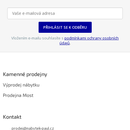
PŘIHLÁSIT SE K ODBĚRU
Vložením e-mailu souhlasíte s
podmínkami ochrany osobních
údajů
.
Z
á
p
a
Kamenné prodejny
t
Výprodej nábytku
í
Prodejna Most
Kontakt
prodej
@
nabytek-paul.cz