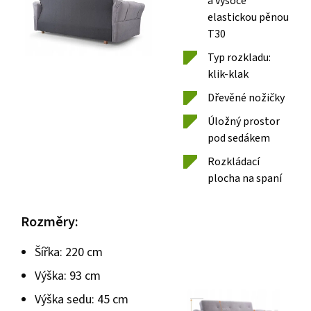
a vysoce
elastickou pěnou
T30
Typ rozkladu:
klik-klak
Dřevěné nožičky
Úložný prostor
pod sedákem
Rozkládací
plocha na spaní
Rozměry:
Šířka: 220 cm
Výška: 93 cm
Výška sedu: 45 cm