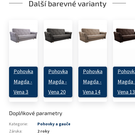
Další barevné varianty
Pohovka
Pohovka
Pohovka
Pohovk
Magda -
Magda -
Magda -
Magda 
Vena 3
Vena 20
Vena 14
Vena 13
Doplňkové parametry
Kategorie
:
Pohovky a gauče
Záruka
:
2 roky