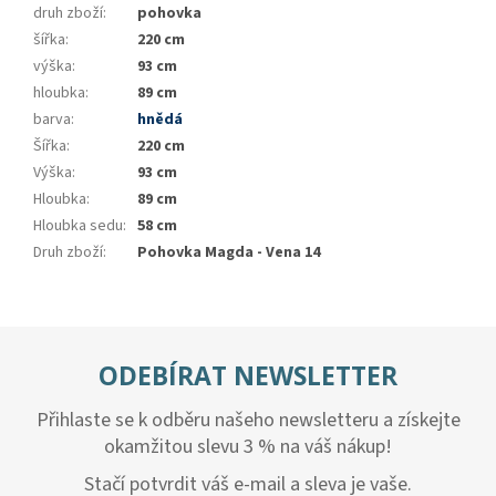
druh zboží
:
pohovka
šířka
:
220 cm
výška
:
93 cm
hloubka
:
89 cm
barva
:
hnědá
Šířka
:
220 cm
Výška
:
93 cm
Hloubka
:
89 cm
Hloubka sedu
:
58 cm
Druh zboží
:
Pohovka Magda - Vena 14
ODEBÍRAT NEWSLETTER
Přihlaste se k odběru našeho newsletteru a získejte
okamžitou slevu 3 % na váš nákup!
Stačí potvrdit váš e-mail a sleva je vaše.