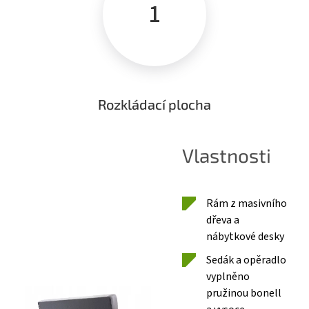
1
Rozkládací plocha
Vlastnosti
Rám z masivního
dřeva a
nábytkové desky
Sedák a opěradlo
vyplněno
pružinou bonell