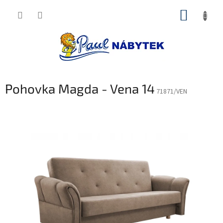
Přejít
NÁKUP
na
obsah
KOŠÍK
Pohovka Magda - Vena 14
71871/VEN