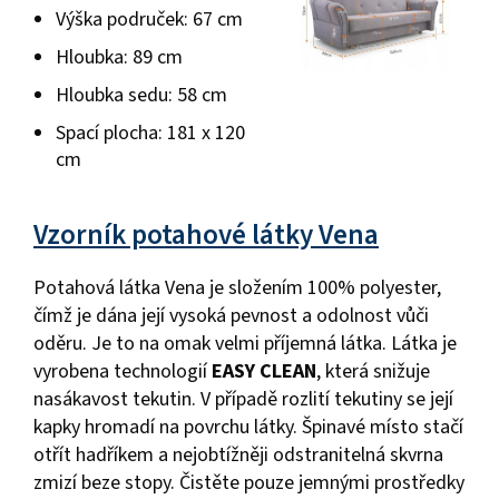
Výška područek: 67 cm
Hloubka: 89 cm
Hloubka sedu: 58 cm
Spací plocha: 181 x 120
cm
Vzorník potahové látky Vena
Potahová látka Vena je složením 100% polyester,
čímž je dána její vysoká pevnost a odolnost vůči
oděru. Je to na omak velmi příjemná látka. Látka je
vyrobena technologií
EASY CLEAN
, která snižuje
nasákavost tekutin. V případě rozlití tekutiny se její
kapky hromadí na povrchu látky. Špinavé místo stačí
otřít hadříkem a nejobtížněji odstranitelná skvrna
zmizí beze stopy. Čistěte pouze jemnými prostředky