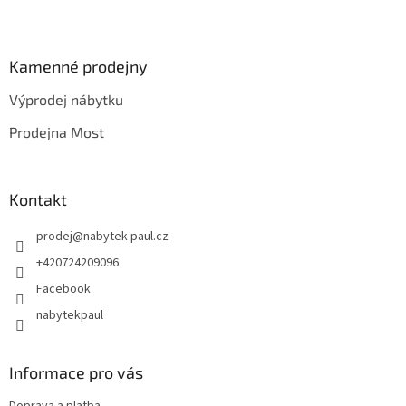
Z
á
p
a
Kamenné prodejny
t
Výprodej nábytku
í
Prodejna Most
Kontakt
prodej
@
nabytek-paul.cz
+420724209096
Facebook
nabytekpaul
Informace pro vás