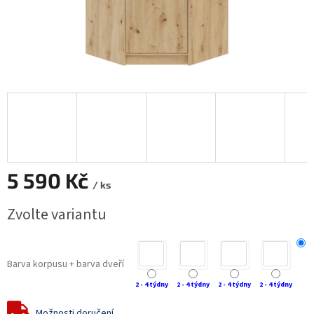
5 590 Kč
/ ks
Měrná
Zvolte variantu
cena:
Barva korpusu + barva dveří
2 - 4 týdny
2 - 4 týdny
2 - 4 týdny
2 - 4 týdny
Možnosti doručení