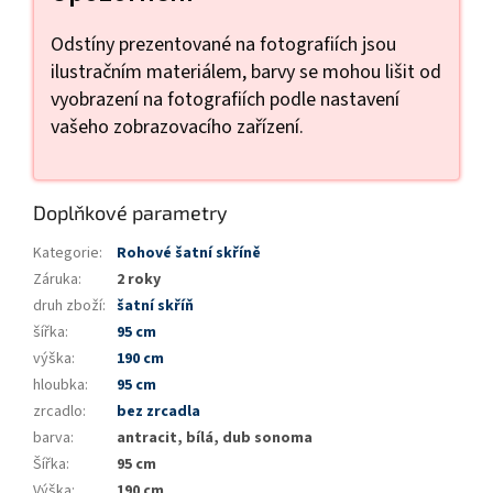
Odstíny prezentované na fotografiích jsou
ilustračním materiálem, barvy se mohou lišit od
vyobrazení na fotografiích podle nastavení
vašeho zobrazovacího zařízení.
Doplňkové parametry
Kategorie
:
Rohové šatní skříně
Záruka
:
2 roky
druh zboží
:
šatní skříň
šířka
:
95 cm
výška
:
190 cm
hloubka
:
95 cm
zrcadlo
:
bez zrcadla
barva
:
antracit, bílá, dub sonoma
Šířka
:
95 cm
Výška
:
190 cm