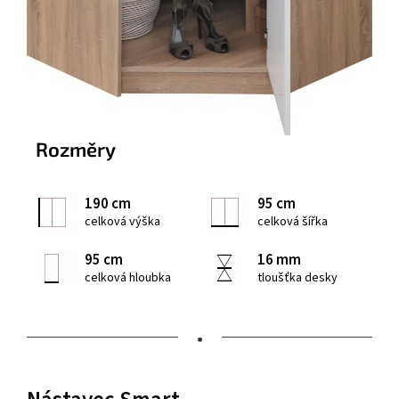
Rozměry
190 cm
95 cm
celková výška
celková šířka
95 cm
16 mm
celková hloubka
tloušťka desky
•