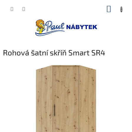
Přejít
NÁKUP
na
obsah
KOŠÍK
Rohová šatní skříň Smart SR4