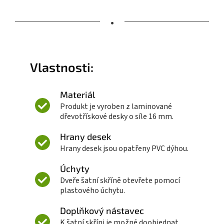
•
Vlastnosti:
Materiál
Produkt je vyroben z laminované
dřevotřískové desky o síle 16 mm.
Hrany desek
Hrany desek jsou opatřeny PVC dýhou.
Úchyty
Dveře šatní skříně otevřete pomocí
plastového úchytu.
Doplňkový nástavec
K šatní skříni je možné doobjednat