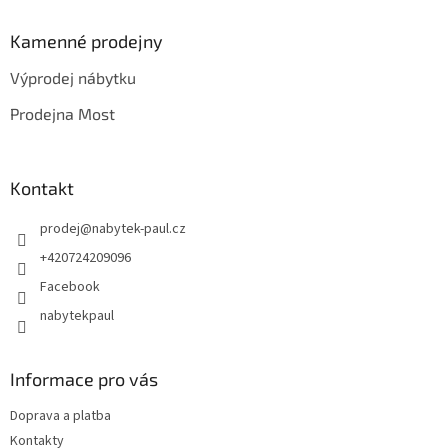
p
a
Kamenné prodejny
t
Výprodej nábytku
í
Prodejna Most
Kontakt
prodej
@
nabytek-paul.cz
+420724209096
Facebook
nabytekpaul
Informace pro vás
Doprava a platba
Kontakty