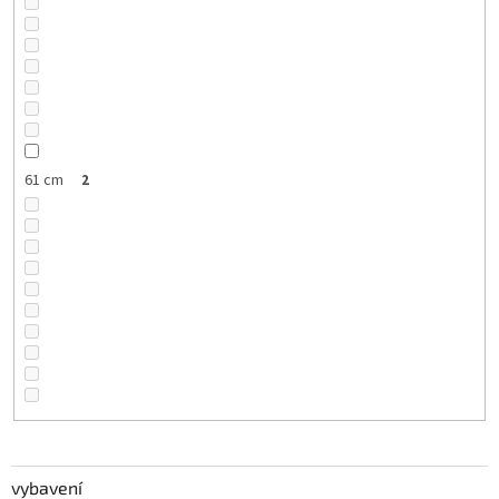
61 cm
2
vybavení