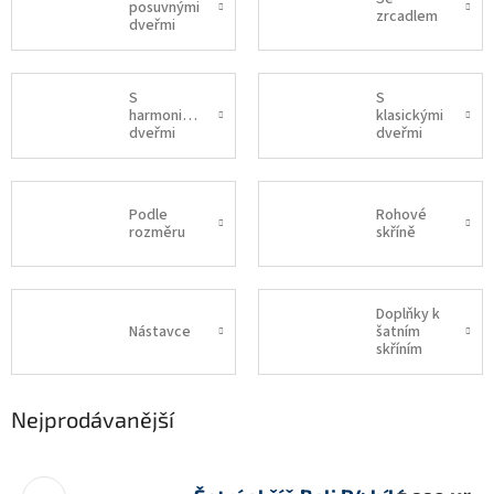
posuvnými
zrcadlem
dveřmi
S
S
harmonikovými
klasickými
dveřmi
dveřmi
Podle
Rohové
rozměru
skříně
Doplňky k
Nástavce
šatním
skříním
Nejprodávanější