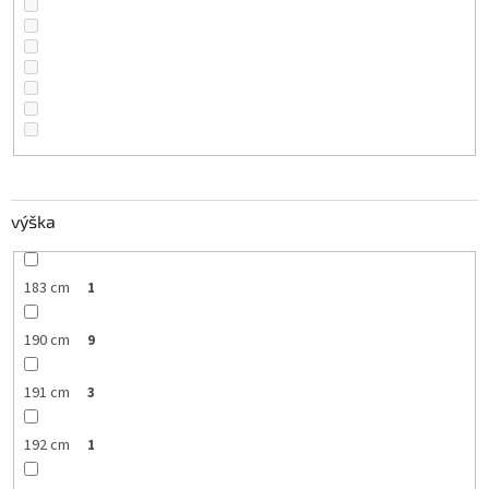
výška
183 cm
1
190 cm
9
191 cm
3
192 cm
1