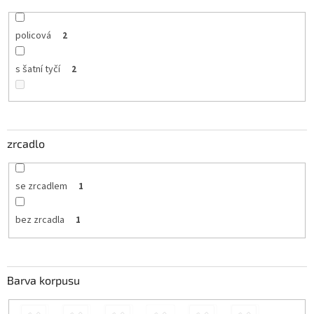
policová
2
s šatní tyčí
2
zrcadlo
se zrcadlem
1
bez zrcadla
1
Barva korpusu