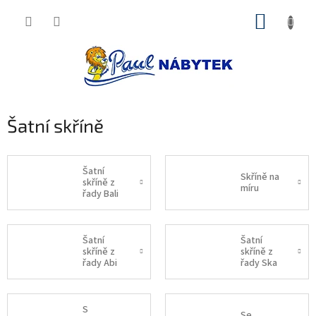
Přejít
NÁKUP
na
obsah
KOŠÍK
Šatní skříně
Šatní
Skříně na
skříně z
míru
řady Bali
D4
Šatní
Šatní
skříně z
skříně z
řady Abi
řady Ska
S
Se