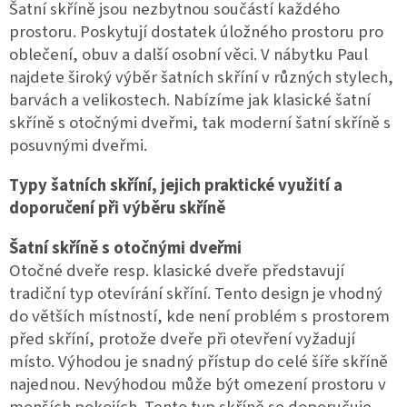
l
Šatní skříně jsou nezbytnou součástí každého
á
prostoru. Poskytují dostatek úložného prostoru pro
d
oblečení, obuv a další osobní věci. V nábytku Paul
a
c
najdete široký výběr šatních skříní v různých stylech,
í
barvách a velikostech. Nabízíme jak klasické šatní
p
skříně s otočnými dveřmi, tak moderní šatní skříně s
r
v
posuvnými dveřmi.
k
y
Typy šatních skříní, jejich praktické využití a
v
doporučení při výběru skříně
ý
p
Šatní skříně s otočnými dveřmi
i
s
Otočné dveře resp. klasické dveře představují
u
tradiční typ otevírání skříní. Tento design je vhodný
do větších místností, kde není problém s prostorem
před skříní, protože dveře při otevření vyžadují
místo. Výhodou je snadný přístup do celé šíře skříně
najednou. Nevýhodou může být omezení prostoru v