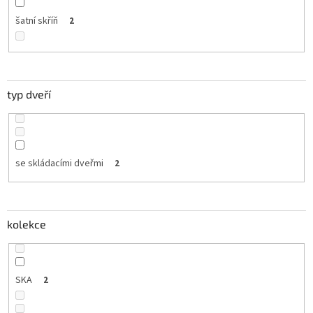
šatní skříň
2
typ dveří
se skládacími dveřmi
2
kolekce
SKA
2