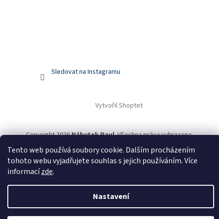
Sledovat na Instagramu
Vytvořil Shoptet
Copyright 2026
Nábytek Paul
. Všechna práva vyhrazena.
Tento web používá soubory cookie. Dalším procházením
tohoto webu vyjadřujete souhlas s jejich používáním. Více
Odstoupit od smlouvy
informací
zde
.
Nastavení