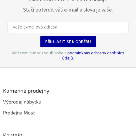
Stačí potvrdit váš e-mail a sleva je vaše.
PŘIHLÁSIT SE K ODBĚRU
Vložením e-mailu souhlasíte s
podmínkami ochrany osobních
údajů
.
Z
á
p
a
Kamenné prodejny
t
Výprodej nábytku
í
Prodejna Most
Kontakt