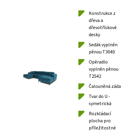
Konstrukce z
dřeva a
dřevotřískové
desky
Sedák vyplněn
pěnou T3040
Opěradlo
vyplněn pěnou
T2542
Čalouněná záda
Tvar do U -
symetrická
Rozkládací
plocha pro
příležitostné