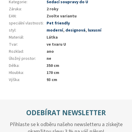
Kategorie
:
Sedací soupravy do U
Záruka
:
2 roky
EAN
:
Zvolte variantu
speciální vlastnosti
:
Pet friendly
styl
:
moderní
,
designová
,
luxusní
Materiál
:
Látka
Tvar
:
ve tvaru U
Rozklad
:
ano
Úložný prostor
:
ne
Délka
:
350 cm
Hloubka
:
170 cm
Výška
:
93 cm
ODEBÍRAT NEWSLETTER
Přihlaste se k odběru našeho newsletteru a získejte
okamžitou slevu 3 % na váš nákup!