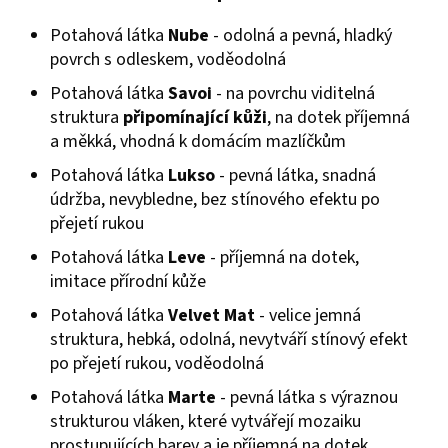
Potahová látka
Nube
- odolná a pevná, hladký
povrch s odleskem, voděodolná
Potahová látka
Savoi
- na povrchu viditelná
struktura
připomínající kůži
, na dotek příjemná
a měkká, vhodná k domácím mazlíčkům
Potahová látka
Lukso
- pevná látka, snadná
údržba, nevybledne, bez stínového efektu po
přejetí rukou
Potahová látka
Leve
- příjemná na dotek,
imitace přírodní kůže
Potahová látka
Velvet Mat
- velice jemná
struktura, hebká, odolná, nevytváří stínový efekt
po přejetí rukou, voděodolná
Potahová látka
Marte
- pevná látka s výraznou
strukturou vláken, které vytvářejí mozaiku
prostupujících barev a je příjemná na dotek