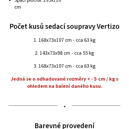
Spací plocha: 295
x110
cm
Počet kusů sedací soupravy Vertizo
1. 168x73x107 cm - cca 63 kg
2. 143x73x98 cm - cca 55 kg
3. 168x73x107 cm - cca 63 kg
Jedná se o odhadované rozměry + - 5 cm / kg s
ohledem na balení daného kusu.
•
Barevné provedení