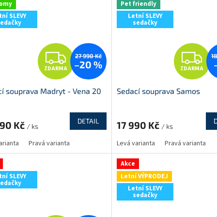
nomy
Pet friendly
tní SLEVY
Letní SLEVY
sedačky
sedačky
Z
Z
27 990 Kč
1
–20 %
ZDARMA
ZDARMA
D
D
í souprava Madryt - Vena 20
Sedací souprava Samos
A
A
R
R
DETAIL
390 Kč
17 990 Kč
/ ks
/ ks
M
arianta
Pravá varianta
Levá varianta
Pravá varianta
A
A
Akce
tní SLEVY
Letní VÝPRODEJ
sedačky
Letní SLEVY
sedačky