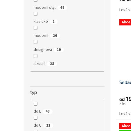
moderní styl
49
Levá v
klasické
1
Akce
moderní
26
designová
19
luxusní
28
Sedac
typ
19
od
/ ks
do L
43
Levá v
do U
21
Akce