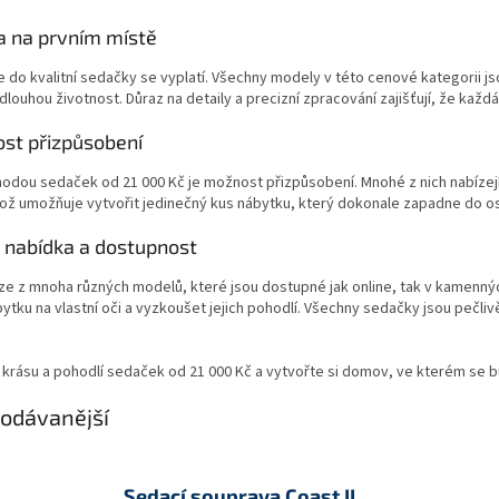
a na prvním místě
e do kvalitní sedačky se vyplatí. Všechny modely v této cenové kategorii js
 dlouhou životnost. Důraz na detaily a precizní zpracování zajišťují, že kaž
st přizpůsobení
hodou sedaček od 21 000 Kč je možnost přizpůsobení. Mnohé z nich nabízejí 
ož umožňuje vytvořit jedinečný kus nábytku, který dokonale zapadne do os
á nabídka a dostupnost
lze z mnoha různých modelů, které jsou dostupné jak online, tak v kamenný
ytku na vlastní oči a vyzkoušet jejich pohodlí. Všechny sedačky jsou pečlivě
krásu a pohodlí sedaček od 21 000 Kč a vytvořte si domov, ve kterém se bu
odávanější
Sedací souprava Coast II