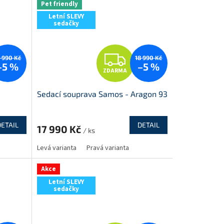
Pet friendly
Letní SLEVY
sedačky
Z
8 990 Kč
18 990 Kč
–5 %
–5 %
ZDARMA
D
Sedací souprava Samos - Aragon 93
A
R
DETAIL
DETAIL
17 990 Kč
/ ks
M
M
Levá varianta
Pravá varianta
A
Akce
Letní SLEVY
sedačky