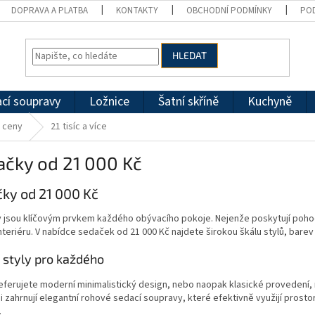
DOPRAVA A PLATBA
KONTAKTY
OBCHODNÍ PODMÍNKY
PO
HLEDAT
cí soupravy
Ložnice
Šatní skříně
Kuchyně
e ceny
21 tisíc a více
ačky od 21 000 Kč
ky od 21 000 Kč
jsou klíčovým prvkem každého obývacího pokoje. Nejenže poskytují pohodlí
nteriéru. V nabídce sedaček od 21 000 Kč najdete širokou škálu stylů, barev 
 styly pro každého
referujete moderní minimalistický design, nebo naopak klasické provedení
i zahrnují elegantní rohové sedací soupravy, které efektivně využijí prostor
.