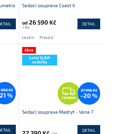
Sumatra
Sedací souprava Coast II
A
R
26 590 Kč
od
DETAIL
DETAIL
/ ks
M
M
Levá U
Pravá U
A
Akce
Letní SLEVY
sedačky
Z
 900 Kč
27 990 Kč
21 %
–20 %
ZDARMA
D
-
Sedací souprava Madryt - Vena 7
A
R
DETAIL
DETAIL
22 390 Kč
/ ks