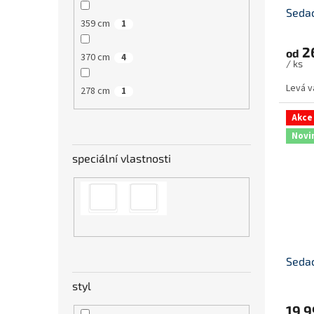
Sedac
359 cm
1
2
od
370 cm
4
/ ks
Levá v
278 cm
1
Akce
Novi
speciální vlastnosti
Sedac
styl
19 