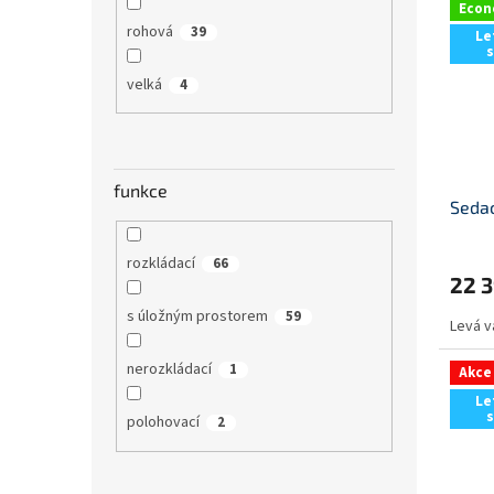
Eco
rohová
39
Le
velká
4
funkce
Sedac
rozkládací
66
22 
s úložným prostorem
59
Levá v
nerozkládací
1
Akce
Le
polohovací
2