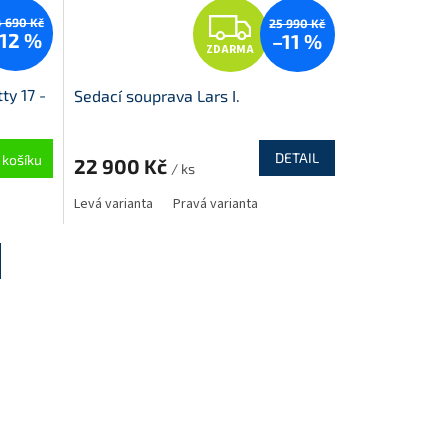
Z
 690 Kč
25 990 Kč
12 %
–11 %
ZDARMA
D
ty 17 -
Sedací souprava Lars I.
A
R
DETAIL
 košíku
22 900 Kč
/ ks
M
Levá varianta
Pravá varianta
A