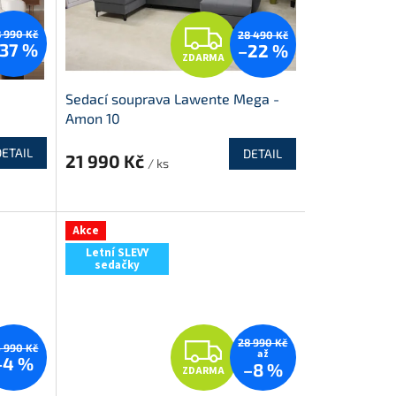
Z
 990 Kč
28 490 Kč
37 %
–22 %
ZDARMA
D
Sedací souprava Lawente Mega -
A
Amon 10
R
DETAIL
DETAIL
21 990 Kč
/ ks
M
M
A
Akce
Letní SLEVY
sedačky
Z
28 990 Kč
 990 Kč
až
–4 %
–8 %
ZDARMA
D