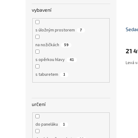
vybavení
Sedac
s úložným prostorem
7
na nožičkách
59
21 
s opěrkou hlavy
41
Levá v
s taburetem
1
určení
do paneláku
1