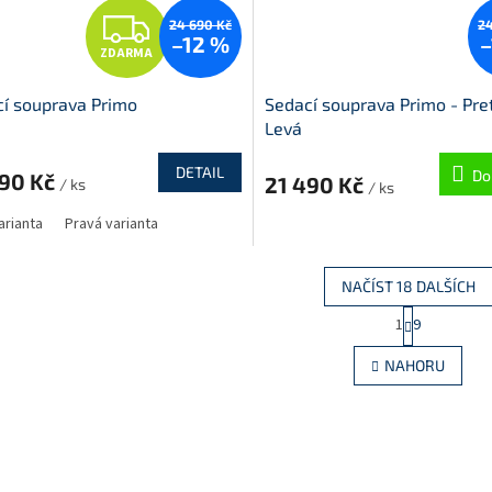
Z
24 690 Kč
24
–12 %
–
ZDARMA
D
í souprava Primo
Sedací souprava Primo - Pret
A
Levá
R
DETAIL
Do
490 Kč
21 490 Kč
/ ks
/ ks
M
arianta
Pravá varianta
A
NAČÍST 18 DALŠÍCH
S
1
9
O
t
r
v
NAHORU
á
l
n
á
k
d
o
a
v
c
á
í
n