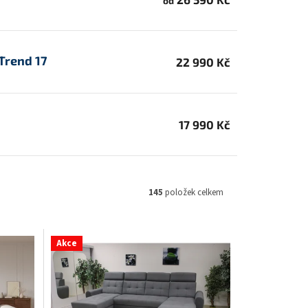
od
 Trend 17
22 990 Kč
17 990 Kč
145
položek celkem
Akce