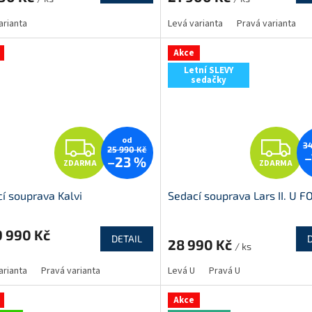
M
arianta
Levá varianta
Pravá varianta
A
A
Akce
Letní SLEVY
sedačky
Z
Z
od
34
25 990 Kč
–
–23 %
ZDARMA
ZDARMA
D
D
í souprava Kalvi
Sedací souprava Lars II. U 
A
A
R
R
 990 Kč
DETAIL
28 990 Kč
/ ks
M
arianta
Pravá varianta
Levá U
Pravá U
A
A
Akce