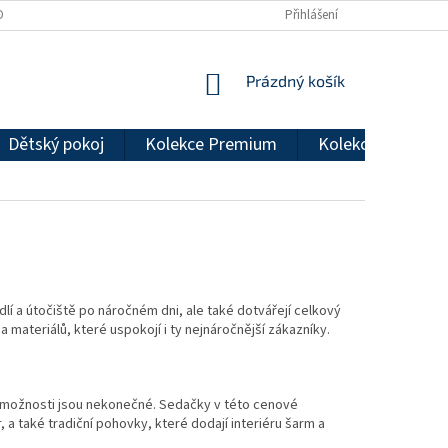
DMÍNKY OCHRANY OSOBNÍCH ÚDAJŮ
REKLAMAČNÍ ŘÁD
Přihlášení
NÁKUPNÍ
Prázdný košík
KOŠÍK
Dětský pokoj
Kolekce Premium
Kolekce Econom
 a útočiště po náročném dni, ale také dotvářejí celkový
a materiálů, které uspokojí i ty nejnáročnější zákazníky.
, možnosti jsou nekonečné. Sedačky v této cenové
, a také tradiční pohovky, které dodají interiéru šarm a