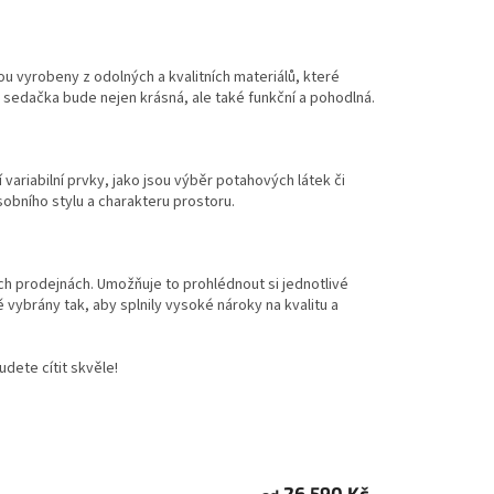
ou vyrobeny z odolných a kvalitních materiálů, které
dá sedačka bude nejen krásná, ale také funkční a pohodlná.
variabilní prvky, jako jsou výběr potahových látek či
obního stylu a charakteru prostoru.
ch prodejnách. Umožňuje to prohlédnout si jednotlivé
 vybrány tak, aby splnily vysoké nároky na kvalitu a
dete cítit skvěle!
26 590 Kč