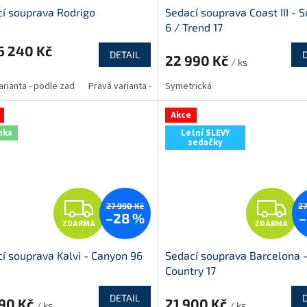
í souprava Rodrigo
Sedací souprava Coast III - 
A
A
6 / Trend 17
R
R
6 240 Kč
DETAIL
22 990 Kč
/ ks
M
arianta - podle zad
Pravá varianta - podle zad
Symetrická
A
A
Akce
nka
Letní SLEVY
sedačky
Z
Z
27 990 Kč
27
–28 %
–
ZDARMA
ZDARMA
D
D
í souprava Kalvi - Canyon 96
Sedací souprava Barcelona 
A
A
Country 17
R
R
DETAIL
990 Kč
21 900 Kč
/ ks
/ ks