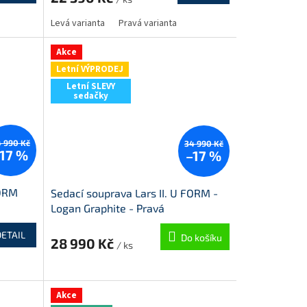
M
M
Levá varianta
Pravá varianta
A
Akce
Letní VÝPRODEJ
Letní SLEVY
sedačky
 990 Kč
34 990 Kč
17 %
–17 %
FORM
Sedací souprava Lars II. U FORM -
Logan Graphite - Pravá
DETAIL
Do košíku
28 990 Kč
/ ks
M
Akce