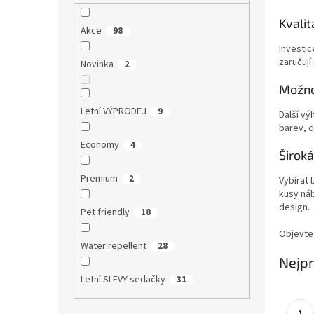
n
e
Kvalit
Akce
98
l
Investic
zaručují
Novinka
2
Možno
Letní VÝPRODEJ
9
Další vý
barev, c
Economy
4
Širok
Premium
2
Vybírat 
kusy náb
design.
Pet friendly
18
Objevte 
Water repellent
28
Nejpr
Letní SLEVY sedačky
31