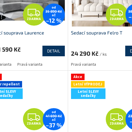
od
Z
Z
35 890 Kč
38
až
–
ZDARMA
ZDARMA
–12 %
D
D
í souprava Laurence
Sedací souprava Felro T
A
A
R
R
 590 Kč
DETAIL
24 290 Kč
/ ks
M
arianta
Pravá varianta
Pravá varianta
A
A
Akce
r repellent
Letní VÝPRODEJ
tní SLEVY
Letní SLEVY
sedačky
sedačky
od
Z
Z
41 690 Kč
23
až
ZDARMA
ZDARMA
–37 %
D
D