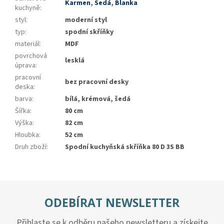
Karmen
,
Šedá
,
Blanka
kuchyně
:
styl
:
moderní styl
typ
:
spodní skříňky
materiál
:
MDF
povrchová
lesklá
úprava
:
pracovní
bez pracovní desky
deska
:
barva
:
bílá, krémová, šedá
Šířka
:
80 cm
Výška
:
82 cm
Hloubka
:
52 cm
Druh zboží
:
Spodní kuchyňská skříňka 80 D 3S BB
ODEBÍRAT NEWSLETTER
Přihlaste se k odběru našeho newsletteru a získejte