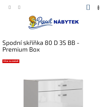
Přejít
NÁKUP
na
obsah
KOŠÍK
Spodní skříňka 80 D 3S BB -
Premium Box
Více za méně