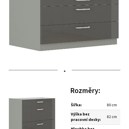
•
Rozměry:
Šířka:
80 cm
Výška bez
82 cm
pracovní desky:
Hloubka bez