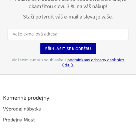
okamžitou slevu 3 % na váš nákup!
Stačí potvrdit váš e-mail a sleva je vaše.
PŘIHLÁSIT SE K ODBĚRU
Vložením e-mailu souhlasíte s
podmínkami ochrany osobních
údajů
.
Z
á
p
a
Kamenné prodejny
t
Výprodej nábytku
í
Prodejna Most