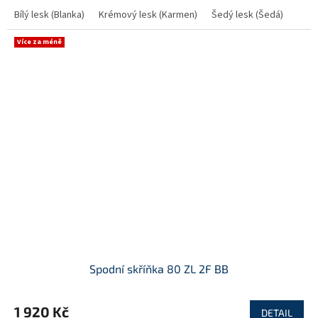
Bílý lesk (Blanka)
Krémový lesk (Karmen)
Šedý lesk (Šedá)
Více za méně
Spodní skříňka 80 ZL 2F BB
1 920 Kč
DETAIL