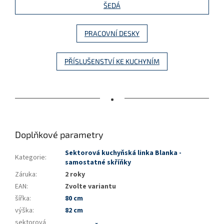
ŠEDÁ
PRACOVNÍ DESKY
PŘÍSLUŠENSTVÍ KE KUCHYNÍM
•
Doplňkové parametry
Sektorová kuchyňská linka Blanka -
Kategorie
:
samostatné skříňky
Záruka
:
2 roky
EAN
:
Zvolte variantu
šířka
:
80 cm
výška
:
82 cm
sektorová