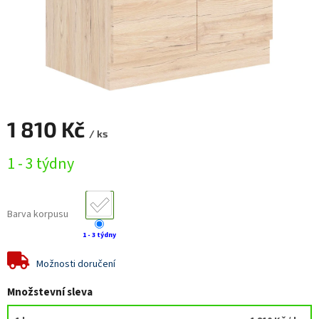
1 810 Kč
/ ks
Měrná
1 - 3 týdny
cena:
Barva korpusu
1 - 3 týdny
Možnosti doručení
Množstevní sleva