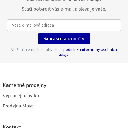
Stačí potvrdit váš e-mail a sleva je vaše.
PŘIHLÁSIT SE K ODBĚRU
Vložením e-mailu souhlasíte s
podmínkami ochrany osobních
údajů
.
Z
á
p
a
Kamenné prodejny
t
Výprodej nábytku
í
Prodejna Most
Kontakt