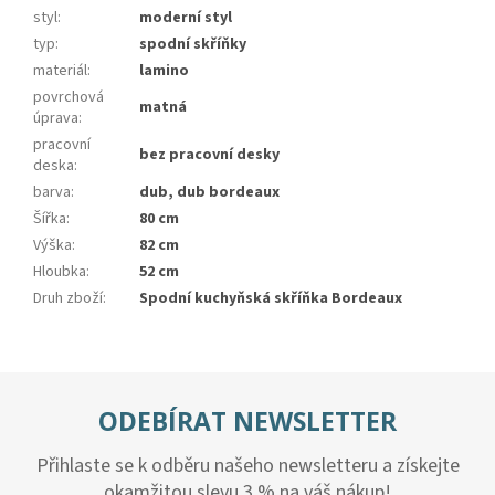
styl
:
moderní styl
typ
:
spodní skříňky
materiál
:
lamino
povrchová
matná
úprava
:
pracovní
bez pracovní desky
deska
:
barva
:
dub, dub bordeaux
Šířka
:
80 cm
Výška
:
82 cm
Hloubka
:
52 cm
Druh zboží
:
Spodní kuchyňská skříňka Bordeaux
ODEBÍRAT NEWSLETTER
Přihlaste se k odběru našeho newsletteru a získejte
okamžitou slevu 3 % na váš nákup!