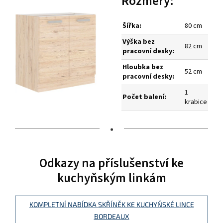
Rozměry:
Šířka:
80 cm
Výška bez
82 cm
pracovní desky:
Hloubka bez
52 cm
pracovní desky:
1
Počet balení:
krabice
•
Odkazy na příslušenství ke
kuchyňským linkám
KOMPLETNÍ NABÍDKA SKŘÍNĚK KE KUCHYŇSKÉ LINCE
BORDEAUX