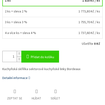
1 ks
1 810 Kč
/ ks
2 ks = sleva 2 %
1 773,80 Kč
/ ks
3 ks = sleva 3 %
1 755,70 Kč
/ ks
4 a více ks = sleva 4 %
1 737,60 Kč
/ ks
Ušetříte
0 Kč
Přidat do košíku
Kuchyňská skříňka sektorové kuchyňské linky Bordeaux
Detailní informace
ZEPTAT SE
HLÍDAT
SDÍLET