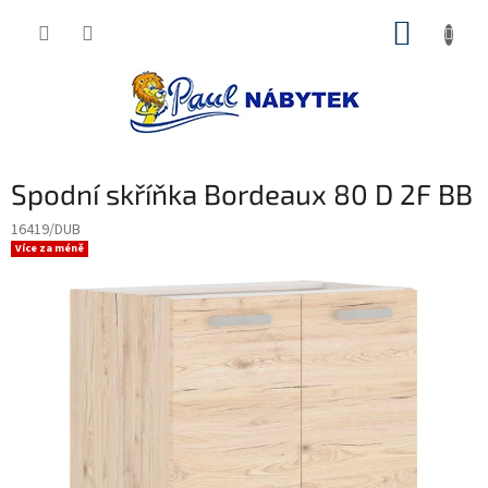
Přejít
NÁKUP
na
obsah
KOŠÍK
Spodní skříňka Bordeaux 80 D 2F BB
16419/DUB
Více za méně