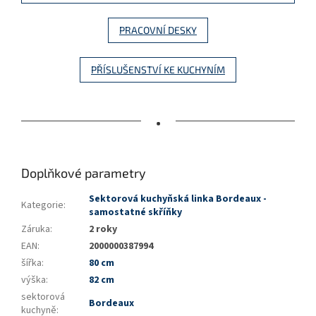
PRACOVNÍ DESKY
PŘÍSLUŠENSTVÍ KE KUCHYNÍM
•
Doplňkové parametry
Sektorová kuchyňská linka Bordeaux -
Kategorie
:
samostatné skříňky
Záruka
:
2 roky
EAN
:
2000000387994
šířka
:
80 cm
výška
:
82 cm
sektorová
Bordeaux
kuchyně
: