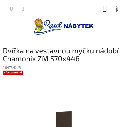
Přejít
NÁKUP
na
obsah
KOŠÍK
Dvířka na vestavnou myčku nádobí
Chamonix ZM 570x446
16473/DUB
Více za méně