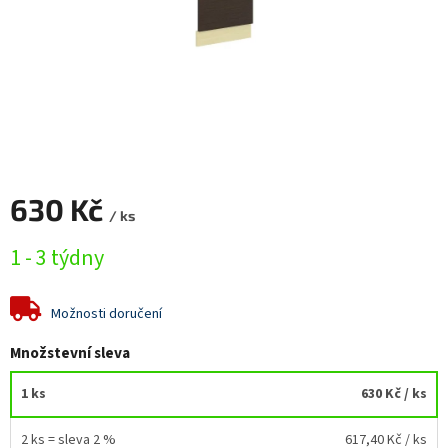
630 Kč
/ ks
Měrná
1 - 3 týdny
cena:
Možnosti doručení
Množstevní sleva
1 ks
630 Kč
/ ks
2 ks = sleva 2 %
617,40 Kč
/ ks