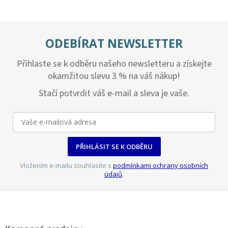
ODEBÍRAT NEWSLETTER
Přihlaste se k odběru našeho newsletteru a získejte
okamžitou slevu 3 % na váš nákup!
Stačí potvrdit váš e-mail a sleva je vaše.
PŘIHLÁSIT SE K ODBĚRU
Vložením e-mailu souhlasíte s
podmínkami ochrany osobních
údajů
.
Z
á
p