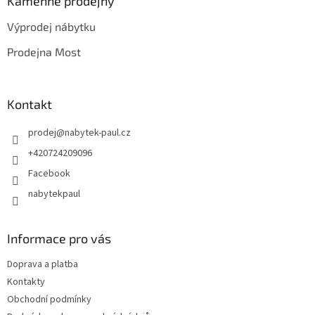
a
Kamenné prodejny
t
Výprodej nábytku
í
Prodejna Most
Kontakt
prodej
@
nabytek-paul.cz
+420724209096
Facebook
nabytekpaul
Informace pro vás
Doprava a platba
Kontakty
Obchodní podmínky