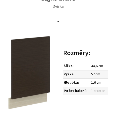
Dvířka
•
Rozměry:
Šířka:
44,6 cm
Výška:
57 cm
Hloubka:
1,6 cm
Počet balení:
1 krabice