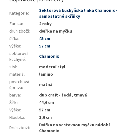
Sektorová kuchyňská linka Chamonix -
Kategorie
:
samostatné skříňky
Záruka
:
2 roky
druh zboží
:
dvířka na myčku
šířka
:
45 cm
výška
:
57 cm
sektorová
Chamonix
kuchyně
:
styl
:
moderní styl
materiál
:
lamino
povrchová
matná
úprava
:
barva
:
dub craft - šedá, tmavá
Šířka
:
44,6 cm
Výška
:
57 cm
Hloubka
:
1,6 cm
Dvířka na vestavnou myčku nádobí
Druh zboží
:
Chamonix