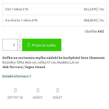
3 ks = sleva 3 %
611,10 Kč
/ ks
4 a více ks = sleva 4 %
604,80 Kč
/ ks
Ušetříte
0 Kč
Přidat do košíku
Dvířka na vestavnou myčku nádobí ke kuchyňské lince Chamonix
Rozměry: šířka 44,6 cm, výška 57 cm, hloubka 1,6 cm
dub ferrrara / legno tmavé
Detailní informace
ZEPTAT SE
HLÍDAT
SDÍLET