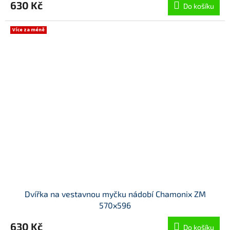
630 Kč
Do košíku
Více za méně
Dvířka na vestavnou myčku nádobí Chamonix ZM
570x596
630 Kč
Do košíku