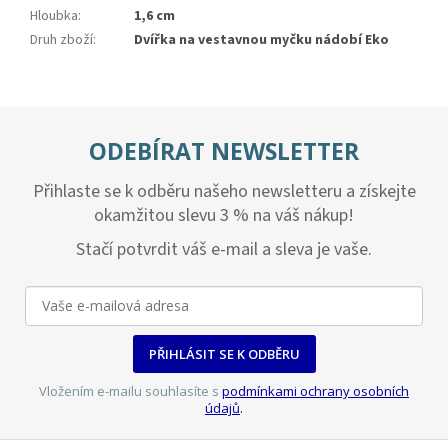
Hloubka
:
1,6 cm
Druh zboží
:
Dvířka na vestavnou myčku nádobí Eko
ODEBÍRAT NEWSLETTER
Přihlaste se k odběru našeho newsletteru a získejte
okamžitou slevu 3 % na váš nákup!
Stačí potvrdit váš e-mail a sleva je vaše.
PŘIHLÁSIT SE K ODBĚRU
Vložením e-mailu souhlasíte s
podmínkami ochrany osobních
údajů
.