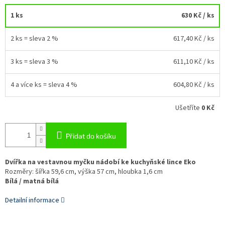
1 ks
630 Kč
/ ks
2 ks = sleva 2 %
617,40 Kč
/ ks
3 ks = sleva 3 %
611,10 Kč
/ ks
4 a více ks = sleva 4 %
604,80 Kč
/ ks
Ušetříte
0 Kč
Přidat do košíku
Dvířka na vestavnou myčku nádobí ke kuchyňské lince Eko
Rozměry: šířka 59,6 cm, výška 57 cm, hloubka 1,6 cm
Bílá / matná bílá
Detailní informace