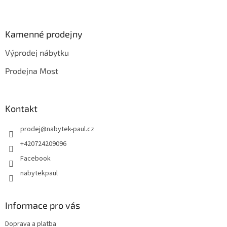
Z
á
p
a
Kamenné prodejny
t
Výprodej nábytku
í
Prodejna Most
Kontakt
prodej
@
nabytek-paul.cz
+420724209096
Facebook
nabytekpaul
Informace pro vás
Doprava a platba