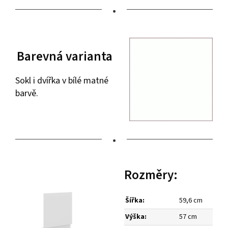
•
Barevná varianta
Sokl i dvířka v bílé matné
barvě.
•
Rozměry:
Šířka:
59,6 cm
Výška:
57 cm