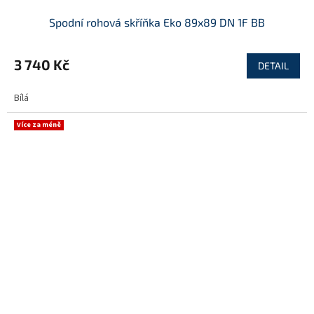
Spodní rohová skříňka Eko 89x89 DN 1F BB
3 740 Kč
DETAIL
Bílá
Více za méně