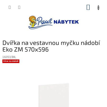
Přejít
NÁKUP
na
obsah
KOŠÍK
Dvířka na vestavnou myčku nádobí
Eko ZM 570x596
16353/BIL
Více za méně