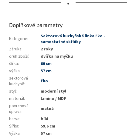
•
Doplňkové parametry
Sektorová kuchyňská linka Eko -
Kategorie
:
samostatné skříňky
Záruka
:
2 roky
druh zboží
:
dvířka na myčku
šířka
:
60 cm
výška
:
57 cm
sektorová
Eko
kuchyně
:
styl
:
moderní styl
materiál
:
lamino / MDF
povrchová
matná
úprava
:
barva
:
bílá
Šířka
:
59,6 cm
Výška
:
57 cm