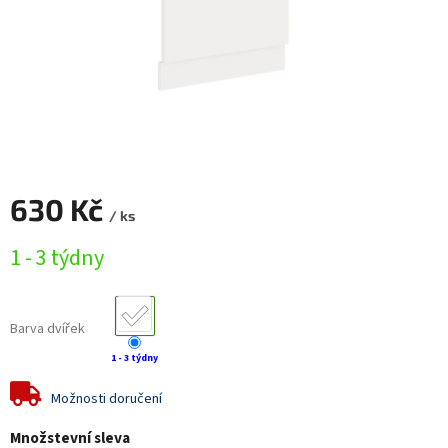
630 Kč
/ ks
Měrná
1 - 3 týdny
cena:
Barva dvířek
1 - 3 týdny
Možnosti doručení
Množstevní sleva