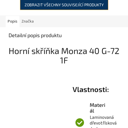
A
ZOBRAZIT VŠECHNY SOUVISEJÍCÍ PRODUKTY
Popis
Značka
Detailní popis produktu
Horní skříňka Monza 40 G-72
1F
Vlastnosti:
Materi
ál
Laminovaná
dřevotřísková