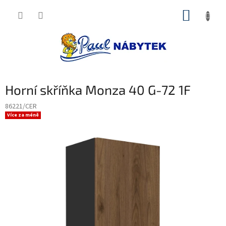
Přejít
NÁKUP
na
obsah
KOŠÍK
Horní skříňka Monza 40 G-72 1F
86221/CER
Více za méně