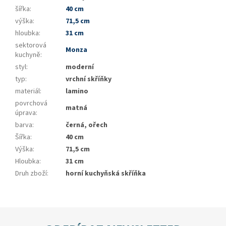
šířka
:
40 cm
výška
:
71,5 cm
hloubka
:
31 cm
sektorová
Monza
kuchyně
:
styl
:
moderní
typ
:
vrchní skříňky
materiál
:
lamino
povrchová
matná
úprava
:
barva
:
černá, ořech
Šířka
:
40 cm
Výška
:
71,5 cm
Hloubka
:
31 cm
Druh zboží
:
horní kuchyňská skříňka