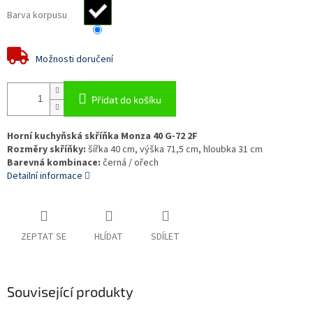
Barva korpusu
Možnosti doručení
Přidat do košíku
Horní kuchyňská skříňka Monza 40 G-72 2F
Rozměry skříňky:
šířka 40 cm, výška 71,5 cm, hloubka 31 cm
Barevná kombinace:
černá / ořech
Detailní informace
ZEPTAT SE
HLÍDAT
SDÍLET
Související produkty