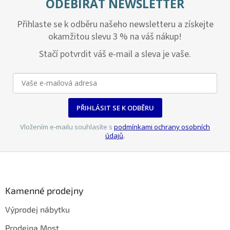
ODEBÍRAT NEWSLETTER
Přihlaste se k odběru našeho newsletteru a získejte
okamžitou slevu 3 % na váš nákup!
Stačí potvrdit váš e-mail a sleva je vaše.
PŘIHLÁSIT SE K ODBĚRU
Vložením e-mailu souhlasíte s
podmínkami ochrany osobních
údajů
.
Z
á
p
a
Kamenné prodejny
t
Výprodej nábytku
í
Prodejna Most