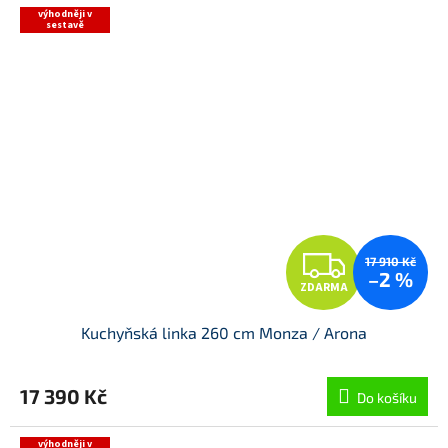
výhodněji v
sestavě
Z
17 910 Kč
–2 %
ZDARMA
D
Kuchyňská linka 260 cm Monza / Arona
A
R
17 390 Kč
Do košíku
M
výhodněji v