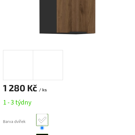
1 280 Kč
/ ks
Měrná
1 - 3 týdny
cena:
Barva dvířek