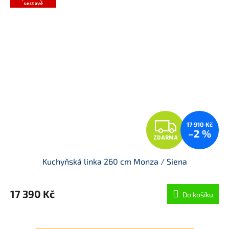
sestavě
A
Z
17 910 Kč
–2 %
ZDARMA
D
Kuchyňská linka 260 cm Monza / Siena
A
R
17 390 Kč
Do košíku
M