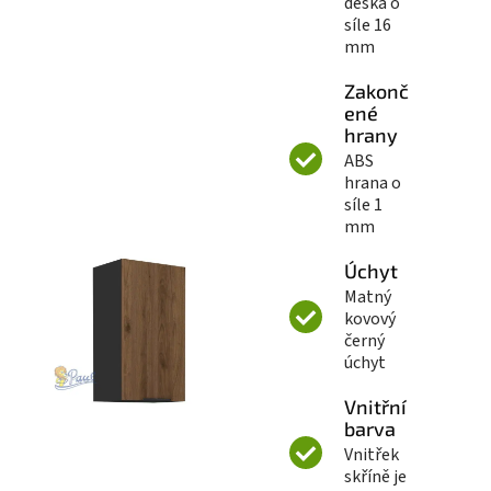
deska o
síle 16
mm
Zakonč
ené
hrany
ABS
hrana o
síle 1
mm
Úchyt
Matný
kovový
černý
úchyt
Vnitřní
barva
Vnitřek
skříně je