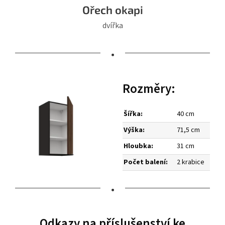
Ořech okapi
dvířka
•
Rozměry:
Šířka:
40 cm
Výška:
71,5 cm
Hloubka:
31 cm
Počet balení:
2 krabice
•
Odkazy na příslušenství ke