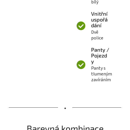
bílý
Vnitřní
uspořá
dání
Dvě
police
Panty /
Pojezd
y
Panty s
tlumeným
zavíráním
•
Barevná kombinace