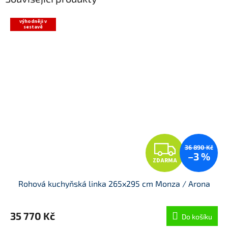
výhodněji v
sestavě
Z
36 890 Kč
–3 %
ZDARMA
D
Rohová kuchyňská linka 265x295 cm Monza / Arona
A
R
35 770 Kč
Do košíku