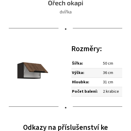
Ořech okapi
dvířka
•
Rozměry:
Šířka:
50 cm
Výška:
36 cm
Hloubka:
31 cm
Počet balení:
2 krabice
•
Odkazy na příslušenství ke