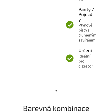
Panty /
Pojezd
y
Plynové
písty s
tlumeným
zavíráním
Určení
Ideální
pro
digestoř
•
Barevná kombinace