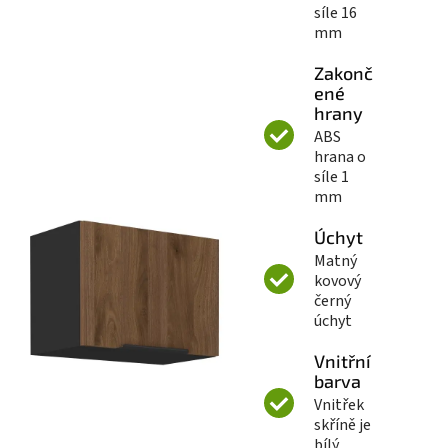
síle 16
mm
Zakonč
ené
hrany
ABS
hrana o
síle 1
mm
Úchyt
Matný
kovový
černý
úchyt
Vnitřní
barva
Vnitřek
skříně je
bílý