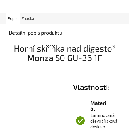
M
A
Popis
Značka
Detailní popis produktu
Horní skříňka nad digestoř
Monza 50 GU-36 1F
Vlastnosti:
Materi
ál
Laminovaná
dřevotřísková
deska o