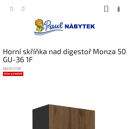
Přejít
NÁKUP
na
obsah
KOŠÍK
Horní skříňka nad digestoř Monza 50
GU-36 1F
86197/CER
Více za méně