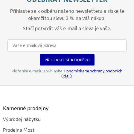
Přihlaste se k odběru našeho newsletteru a získejte
okamžitou slevu 3 % na váš nákup!
Stačí potvrdit váš e-mail a sleva je vaše.
PŘIHLÁSIT SE K ODBĚRU
Vložením e-mailu souhlasíte s
podmínkami ochrany osobních
údajů
.
Z
á
p
a
Kamenné prodejny
t
Výprodej nábytku
í
Prodejna Most