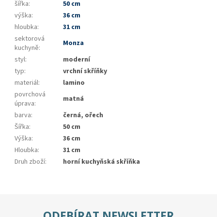
šířka
:
50 cm
výška
:
36 cm
hloubka
:
31 cm
sektorová
Monza
kuchyně
:
styl
:
moderní
typ
:
vrchní skříňky
materiál
:
lamino
povrchová
matná
úprava
:
barva
:
černá, ořech
Šířka
:
50 cm
Výška
:
36 cm
Hloubka
:
31 cm
Druh zboží
:
horní kuchyňská skříňka
ODEBÍRAT NEWSLETTER