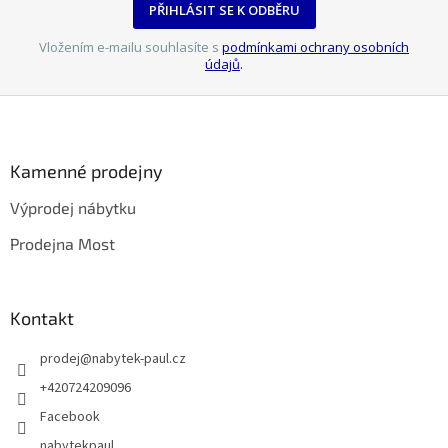
PŘIHLÁSIT SE K ODBĚRU
Vložením e-mailu souhlasíte s
podmínkami ochrany osobních
údajů
.
Z
á
p
a
Kamenné prodejny
t
Výprodej nábytku
í
Prodejna Most
Kontakt
prodej
@
nabytek-paul.cz
+420724209096
Facebook
nabytekpaul