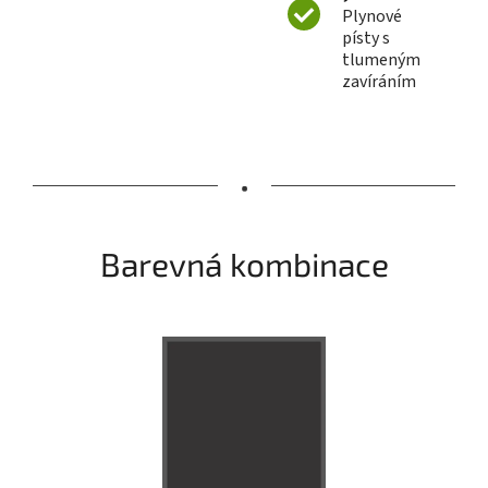
Plynové
písty s
tlumeným
zavíráním
•
Barevná kombinace