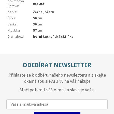
povrchová
matná
úprava
:
barva
:
černá, ořech
Šířka
:
50 cm
Výška
:
36 cm
Hloubka
:
57 cm
Druh zboží
:
horní kuchyňská skříňka
ODEBÍRAT NEWSLETTER
Přihlaste se k odběru našeho newsletteru a získejte
okamžitou slevu 3 % na váš nákup!
Stačí potvrdit váš e-mail a sleva je vaše.