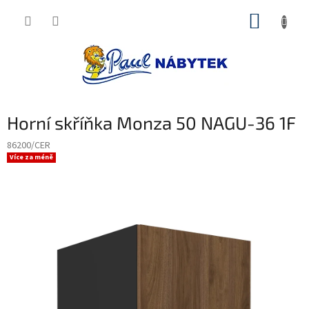
Přejít
NÁKUP
na
obsah
KOŠÍK
Horní skříňka Monza 50 NAGU-36 1F
86200/CER
Více za méně