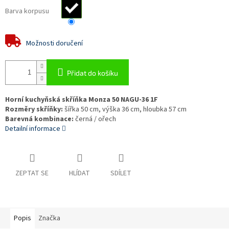
Barva korpusu
Možnosti doručení
Přidat do košíku
Horní kuchyňská skříňka Monza 50 NAGU-36 1F
Rozměry skříňky:
šířka 50 cm, výška 36 cm, hloubka 57 cm
Barevná kombinace:
černá / ořech
Detailní informace
ZEPTAT SE
HLÍDAT
SDÍLET
Popis
Značka