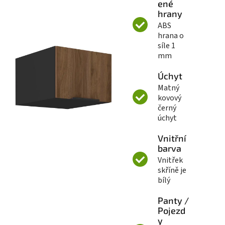
ené
hrany
ABS
hrana o
síle 1
mm
Úchyt
Matný
kovový
černý
úchyt
Vnitřní
barva
Vnitřek
skříně je
bílý
Panty /
Pojezd
y