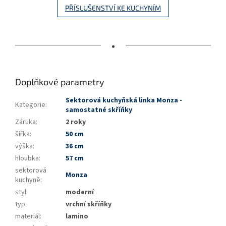
PŘÍSLUŠENSTVÍ KE KUCHYNÍM
•
Doplňkové parametry
Sektorová kuchyňská linka Monza -
Kategorie
:
samostatné skříňky
Záruka
:
2 roky
šířka
:
50 cm
výška
:
36 cm
hloubka
:
57 cm
sektorová
Monza
kuchyně
:
styl
:
moderní
typ
:
vrchní skříňky
materiál
:
lamino