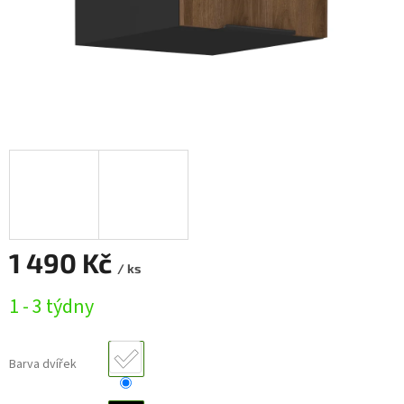
1 490 Kč
/ ks
Měrná
1 - 3 týdny
cena:
Barva dvířek