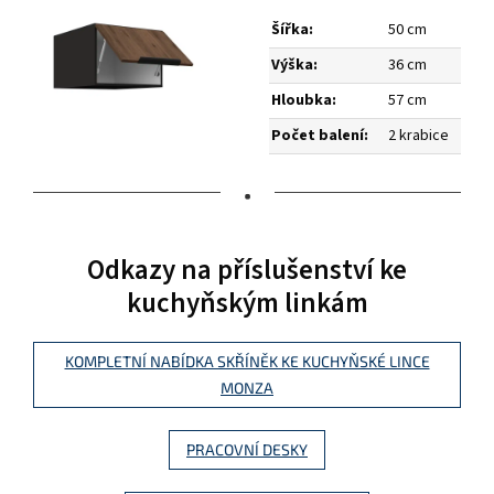
Šířka:
50 cm
Výška:
36 cm
Hloubka:
57 cm
Počet balení:
2 krabice
•
Odkazy na příslušenství ke
kuchyňským linkám
KOMPLETNÍ NABÍDKA SKŘÍNĚK KE KUCHYŇSKÉ LINCE
MONZA
PRACOVNÍ DESKY