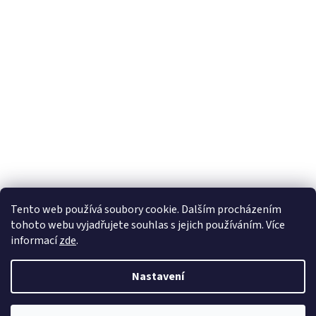
Sledovat na Instagramu
Tento web používá soubory cookie. Dalším procházením
tohoto webu vyjadřujete souhlas s jejich používáním. Více
informací
zde
.
Vytvořil Shoptet
Nastavení
Copyright 2026
Nábytek Paul
. Všechna práva vyhrazena.