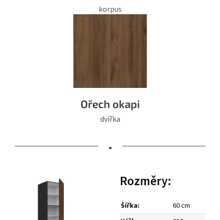
korpus
Ořech okapi
dvířka
•
Rozměry:
Šířka:
60 cm