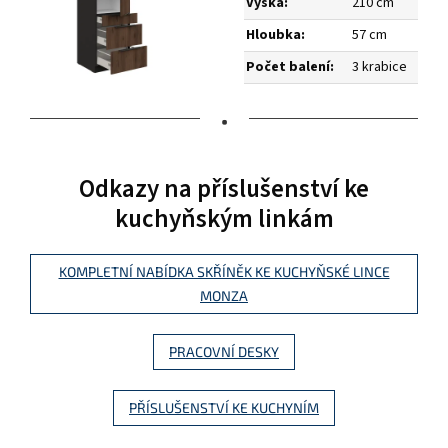
Výška:
210 cm
Hloubka:
57 cm
Počet balení:
3 krabice
•
Odkazy na příslušenství ke
kuchyňským linkám
KOMPLETNÍ NABÍDKA SKŘÍNĚK KE KUCHYŇSKÉ LINCE
MONZA
PRACOVNÍ DESKY
PŘÍSLUŠENSTVÍ KE KUCHYNÍM