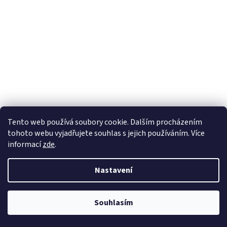
Sledovat na Instagramu
Tento web používá soubory cookie. Dalším procházením
tohoto webu vyjadřujete souhlas s jejich používáním. Více
informací
zde
.
Vytvořil Shoptet
Nastavení
Copyright 2026
Nábytek Paul
. Všechna práva vyhrazena.
Souhlasím
Odstoupit od smlouvy