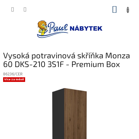
Přejít
NÁKUP
na
obsah
KOŠÍK
Vysoká potravinová skříňka Monza
60 DKS-210 3S1F - Premium Box
86236/CER
Více za méně