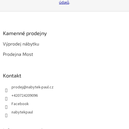
údajů
.
Z
á
p
a
Kamenné prodejny
t
Výprodej nábytku
í
Prodejna Most
Kontakt
prodej
@
nabytek-paul.cz
+420724209096
Facebook
nabytekpaul