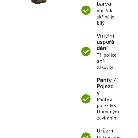
barva
Vnitřek
skříně je
bílý
Vnitřní
uspořá
dání
Tři police
a tři
zásuvky
Panty /
Pojezd
y
Panty a
pojezdy s
tlumeným
zavíráním
Určení
Potravinová