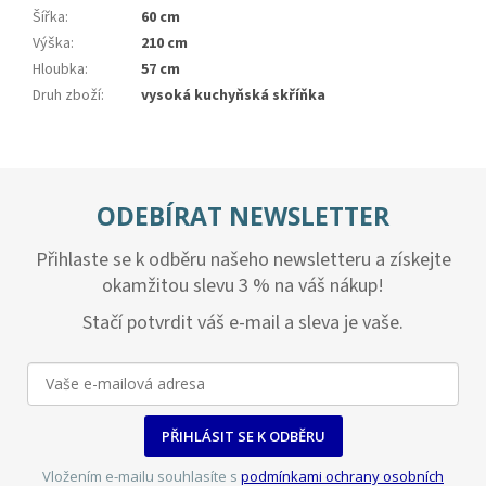
Šířka
:
60 cm
Výška
:
210 cm
Hloubka
:
57 cm
Druh zboží
:
vysoká kuchyňská skříňka
ODEBÍRAT NEWSLETTER
Přihlaste se k odběru našeho newsletteru a získejte
okamžitou slevu 3 % na váš nákup!
Stačí potvrdit váš e-mail a sleva je vaše.
PŘIHLÁSIT SE K ODBĚRU
Vložením e-mailu souhlasíte s
podmínkami ochrany osobních