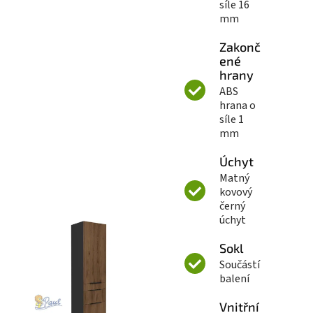
síle 16
mm
Zakonč
ené
hrany
ABS
hrana o
síle 1
mm
Úchyt
Matný
kovový
černý
úchyt
Sokl
Součástí
balení
Vnitřní