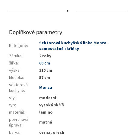
•
Doplňkové parametry
Sektorová kuchyňská linka Monza -
Kategorie
:
samostatné skříňky
Záruka
:
2 roky
šířka
:
60 cm
výška
:
210 cm
hloubka
:
57 cm
sektorová
Monza
kuchyně
:
styl
:
moderní
typ
:
vysoká skříň
materiál
:
lamino
povrchová
matná
úprava
:
barva
:
černá, ořech