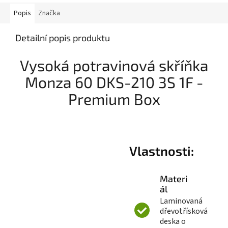
Popis
Značka
Detailní popis produktu
Vysoká potravinová skříňka
Monza 60 DKS-210 3S 1F -
Premium Box
Vlastnosti:
Materi
ál
Laminovaná
dřevotřísková
deska o