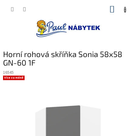
Přejít
NÁKUP
na
obsah
KOŠÍK
Horní rohová skříňka Sonia 58x58
GN-60 1F
16545
Více za méně