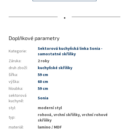
•
Doplňkové parametry
Sektorová kuchyňská linka Sonia -
Kategorie
:
samostatné skříňky
Záruka
:
2 roky
druh zboží
:
kuchyňské skříňky
šířka
:
59 cm
výška
:
60 cm
hloubka
:
59 cm
sektorová
Sonia
kuchyně
:
styl
:
moderní styl
rohová, vrchní skříňky, vrchní rohové
typ
:
skříňky
materiál
:
lamino / MDF