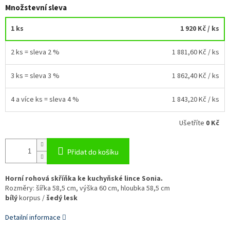
Množstevní sleva
1 ks
1 920 Kč
/ ks
2 ks = sleva 2 %
1 881,60 Kč
/ ks
3 ks = sleva 3 %
1 862,40 Kč
/ ks
4 a více ks = sleva 4 %
1 843,20 Kč
/ ks
Ušetříte
0 Kč
Přidat do košíku
Horní rohová skříňka ke kuchyňské lince Sonia.
Rozměry: šířka 58,5 cm, výška 60 cm, hloubka 58,5 cm
bílý
korpus /
šedý lesk
Detailní informace