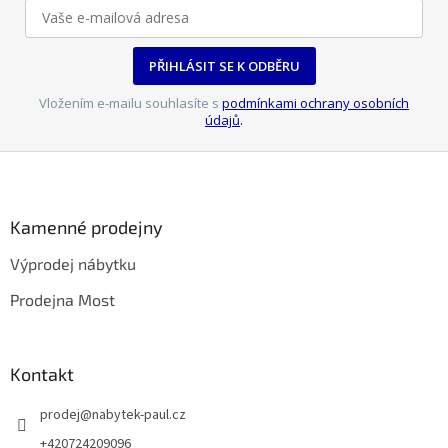
PŘIHLÁSIT SE K ODBĚRU
Vložením e-mailu souhlasíte s
podmínkami ochrany osobních
údajů
.
Z
á
p
a
Kamenné prodejny
t
Výprodej nábytku
í
Prodejna Most
Kontakt
prodej
@
nabytek-paul.cz
+420724209096