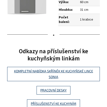
Výška:
60 cm
Hloubka:
31 cm
Počet
1 krabice
balení:
•
Odkazy na příslušenství ke
kuchyňským linkám
KOMPLETNÍ NABÍDKA SKŘÍNĚK KE KUCHYŇSKÉ LINCE
SONIA
PRACOVNÍ DESKY
PŘÍSLUŠENSTVÍ KE KUCHYNÍM