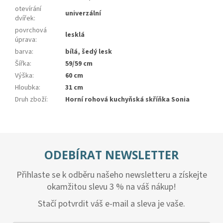
otevírání
univerzální
dvířek
:
povrchová
lesklá
úprava
:
barva
:
bílá, šedý lesk
Šířka
:
59/59 cm
Výška
:
60 cm
Hloubka
:
31 cm
Druh zboží
:
Horní rohová kuchyňská skříňka Sonia
ODEBÍRAT NEWSLETTER
Přihlaste se k odběru našeho newsletteru a získejte
okamžitou slevu 3 % na váš nákup!
Stačí potvrdit váš e-mail a sleva je vaše.