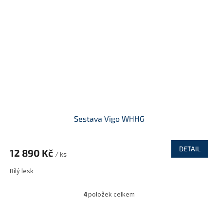
Sestava Vigo WHHG
DETAIL
12 890 Kč
/ ks
Bílý lesk
4
položek celkem
O
v
l