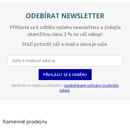
á
d
ODEBÍRAT NEWSLETTER
a
c
Přihlaste se k odběru našeho newsletteru a získejte
í
p
okamžitou slevu 3 % na váš nákup!
r
v
Stačí potvrdit váš e-mail a sleva je vaše.
k
y
v
ý
p
PŘIHLÁSIT SE K ODBĚRU
i
s
Vložením e-mailu souhlasíte s
podmínkami ochrany osobních
u
údajů
.
Z
á
p
a
Kamenné prodejny
t