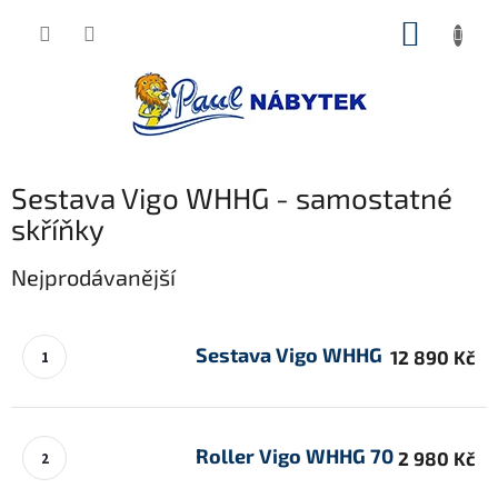
Přejít
NÁKUP
na
obsah
KOŠÍK
Sestava Vigo WHHG - samostatné
skříňky
Nejprodávanější
Sestava Vigo WHHG
12 890 Kč
Roller Vigo WHHG 70
2 980 Kč