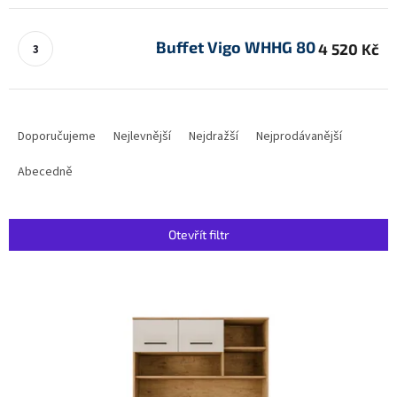
Buffet Vigo WHHG 80
4 520 Kč
Ř
a
Doporučujeme
Nejlevnější
Nejdražší
Nejprodávanější
z
e
Abecedně
n
í
p
Otevřít filtr
r
o
V
d
ý
u
p
k
i
t
s
ů
p
r