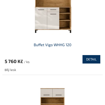
o
d
u
k
t
ů
Buffet Vigo WHHG 120
DETAIL
5 760 Kč
/ ks
Bílý lesk