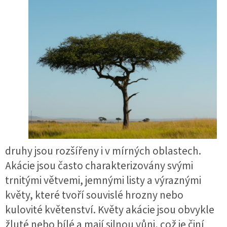
druhy jsou rozšířeny i v mírných oblastech.
Akácie jsou často charakterizovány svými
trnitými větvemi, jemnými listy a výraznými
květy, které tvoří souvislé hrozny nebo
kulovité květenství. Květy akácie jsou obvykle
žluté nebo bílé a mají silnou vůni, což je činí