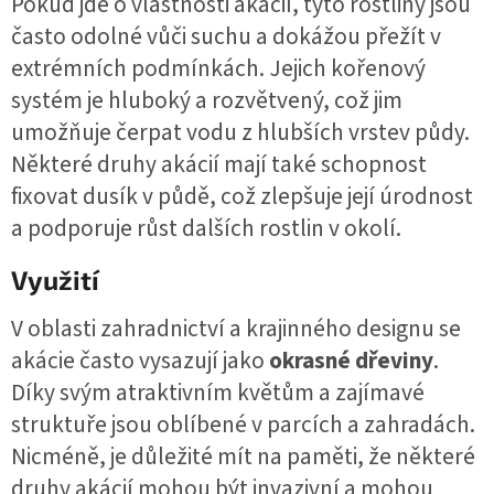
Pokud jde o vlastnosti akácií, tyto rostliny jsou
často odolné vůči suchu a dokážou přežít v
extrémních podmínkách. Jejich kořenový
systém je hluboký a rozvětvený, což jim
umožňuje čerpat vodu z hlubších vrstev půdy.
Některé druhy akácií mají také schopnost
fixovat dusík v půdě, což zlepšuje její úrodnost
a podporuje růst dalších rostlin v okolí.
Využití
V oblasti zahradnictví a krajinného designu se
akácie často vysazují jako
okrasné dřeviny
.
Díky svým atraktivním květům a zajímavé
struktuře jsou oblíbené v parcích a zahradách.
Nicméně, je důležité mít na paměti, že některé
druhy akácií mohou být invazivní a mohou