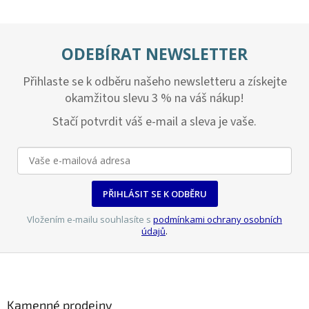
ODEBÍRAT NEWSLETTER
Přihlaste se k odběru našeho newsletteru a získejte
okamžitou slevu 3 % na váš nákup!
Stačí potvrdit váš e-mail a sleva je vaše.
PŘIHLÁSIT SE K ODBĚRU
Vložením e-mailu souhlasíte s
podmínkami ochrany osobních
údajů
.
Z
á
p
a
Kamenné prodejny