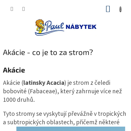
Přejít
NÁKUP
na
obsah
KOŠÍK
Akácie - co je to za strom?
Akácie
Akácie (
latinsky Acacia
) je strom z čeledi
bobovité (Fabaceae), který zahrnuje více než
1000 druhů.
Tyto stromy se vyskytují převážně v tropických
a subtropických oblastech,
přičemž některé