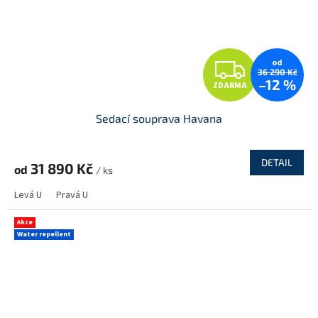
Z
od
36 290 Kč
–12 %
ZDARMA
D
Sedací souprava Havana
A
R
DETAIL
31 890 Kč
od
/ ks
M
Levá U
Pravá U
A
Akce
Water repellent