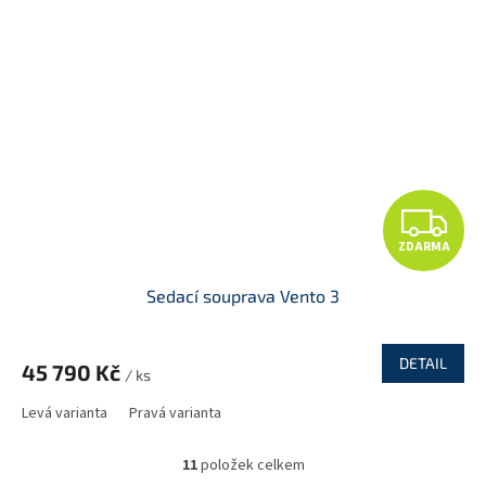
Z
ZDARMA
D
Sedací souprava Vento 3
A
R
DETAIL
45 790 Kč
/ ks
M
Levá varianta
Pravá varianta
A
11
položek celkem
O