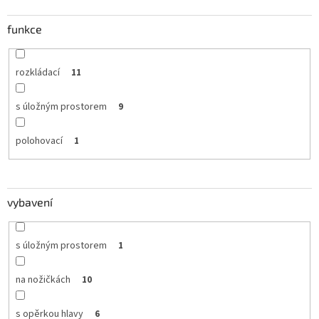
funkce
rozkládací
11
s úložným prostorem
9
polohovací
1
vybavení
s úložným prostorem
1
na nožičkách
10
s opěrkou hlavy
6