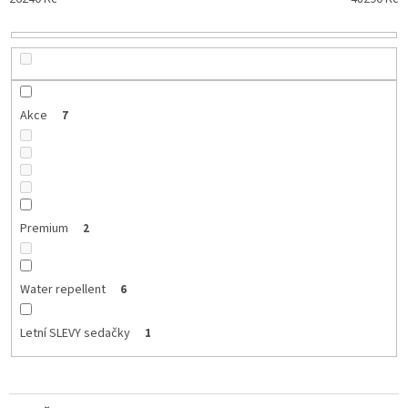
k
t
ů
Akce
7
Premium
2
Water repellent
6
Letní SLEVY sedačky
1