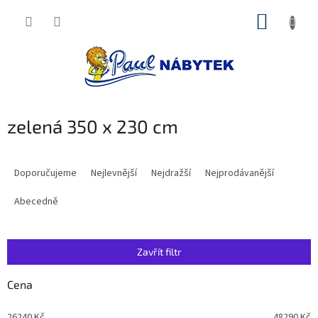
Přejít
NÁKUP
na
obsah
KOŠÍK
zelená 350 x 230 cm
Ř
a
Doporučujeme
Nejlevnější
Nejdražší
Nejprodávanější
z
e
Abecedně
n
í
p
Zavřít filtr
r
o
Cena
d
u
26240
Kč
48290
Kč