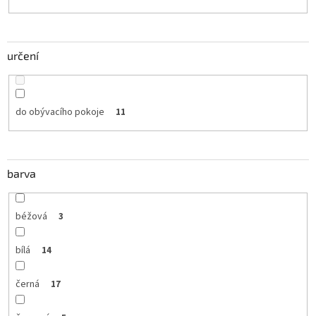
určení
do obývacího pokoje
11
barva
béžová
3
bílá
14
černá
17