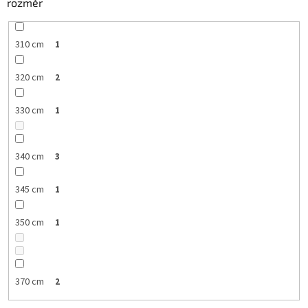
rozměr
310 cm
1
320 cm
2
330 cm
1
340 cm
3
345 cm
1
350 cm
1
370 cm
2