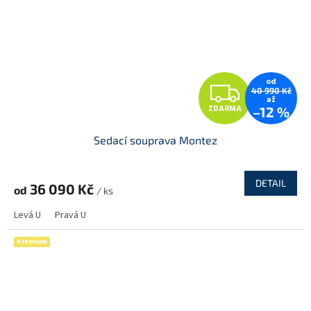
od
Z
40 990 Kč
až
ZDARMA
–12 %
D
Sedací souprava Montez
A
R
DETAIL
36 090 Kč
od
/ ks
M
Levá U
Pravá U
A
Premium