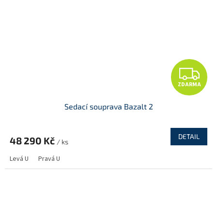
Z
ZDARMA
D
Sedací souprava Bazalt 2
A
R
DETAIL
48 290 Kč
/ ks
M
Levá U
Pravá U
A