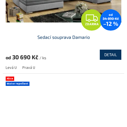
Z
od
34 890 Kč
–12 %
ZDARMA
D
Sedací souprava Damario
A
R
DETAIL
30 690 Kč
od
/ ks
M
Levá U
Pravá U
A
Akce
Water repellent