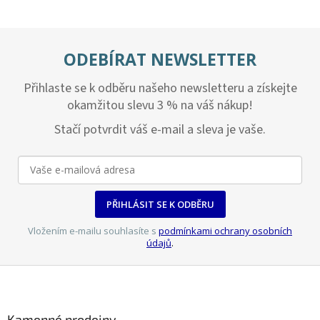
v
l
á
d
ODEBÍRAT NEWSLETTER
a
c
Přihlaste se k odběru našeho newsletteru a získejte
í
p
okamžitou slevu 3 % na váš nákup!
r
v
Stačí potvrdit váš e-mail a sleva je vaše.
k
y
v
ý
p
PŘIHLÁSIT SE K ODBĚRU
i
s
Vložením e-mailu souhlasíte s
podmínkami ochrany osobních
u
údajů
.
Z
á
p
a
Kamenné prodejny