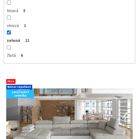
tmavá
5
vínová
1
zelená
11
žlutá
6
V
Akce
ý
Water repellent
p
Letní SLEVY
sedačky
i
s
p
r
o
d