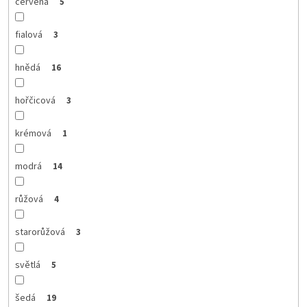
červená
5
fialová
3
hnědá
16
hořčicová
3
krémová
1
modrá
14
růžová
4
starorůžová
3
světlá
5
šedá
19