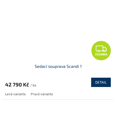
Z
ZDARMA
D
Sedací souprava Scandi 1
A
R
DETAIL
42 790 Kč
/ ks
M
Levá varianta
Pravá varianta
A