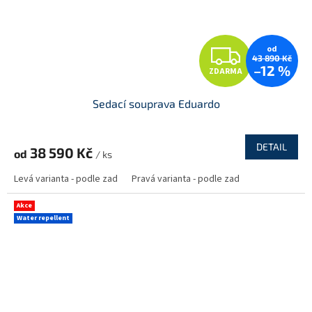
Z
od
43 890 Kč
–12 %
ZDARMA
D
Sedací souprava Eduardo
A
R
DETAIL
38 590 Kč
od
/ ks
M
Levá varianta - podle zad
Pravá varianta - podle zad
A
Akce
Water repellent