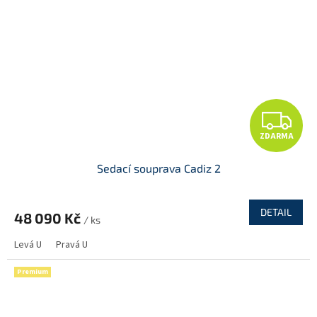
Z
ZDARMA
D
Sedací souprava Cadiz 2
A
R
DETAIL
48 090 Kč
/ ks
M
Levá U
Pravá U
A
Premium