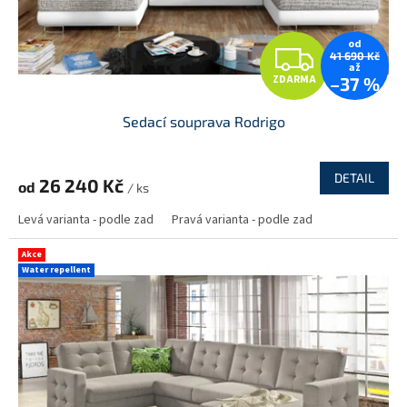
u
k
t
od
Z
41 690 Kč
ů
až
ZDARMA
–37 %
D
Sedací souprava Rodrigo
A
R
DETAIL
26 240 Kč
od
/ ks
M
Levá varianta - podle zad
Pravá varianta - podle zad
A
Akce
Water repellent