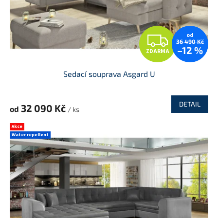
Z
od
36 490 Kč
–12 %
ZDARMA
D
Sedací souprava Asgard U
A
R
DETAIL
32 090 Kč
od
/ ks
M
Akce
Water repellent
A