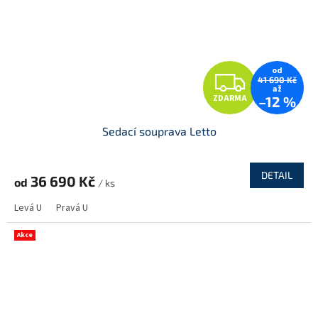
od
Z
41 690 Kč
až
ZDARMA
–12 %
D
Sedací souprava Letto
A
R
DETAIL
36 690 Kč
od
/ ks
M
Levá U
Pravá U
A
Akce