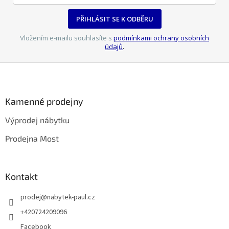
PŘIHLÁSIT SE K ODBĚRU
Vložením e-mailu souhlasíte s
podmínkami ochrany osobních
údajů
.
Z
á
p
a
Kamenné prodejny
t
Výprodej nábytku
í
Prodejna Most
Kontakt
prodej
@
nabytek-paul.cz
+420724209096
Facebook