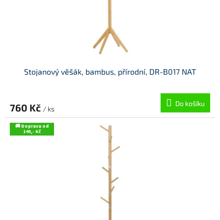
Stojanový věšák, bambus, přírodní, DR-B017 NAT
Do košíku
760 Kč
/ ks
🚚 Doprava od
149,- Kč