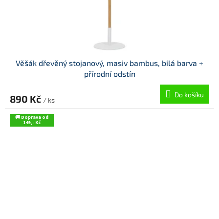
Věšák dřevěný stojanový, masiv bambus, bílá barva +
přírodní odstín
Do košíku
890 Kč
/ ks
🚚 Doprava od
149,- Kč