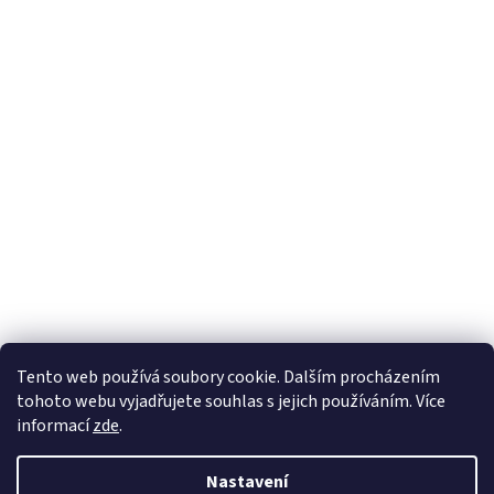
Sledovat na Instagramu
Tento web používá soubory cookie. Dalším procházením
tohoto webu vyjadřujete souhlas s jejich používáním. Více
informací
zde
.
Vytvořil Shoptet
Nastavení