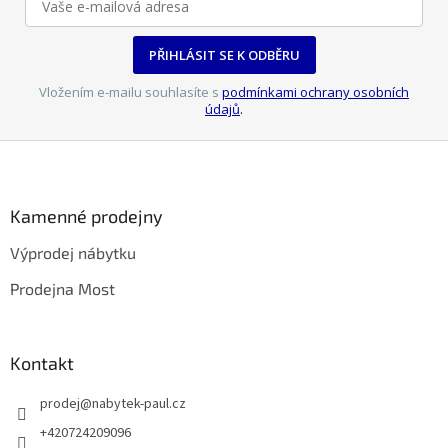
v
ý
p
PŘIHLÁSIT SE K ODBĚRU
i
s
Vložením e-mailu souhlasíte s
podmínkami ochrany osobních
u
údajů
.
Z
á
p
a
Kamenné prodejny
t
Výprodej nábytku
í
Prodejna Most
Kontakt
prodej
@
nabytek-paul.cz
+420724209096