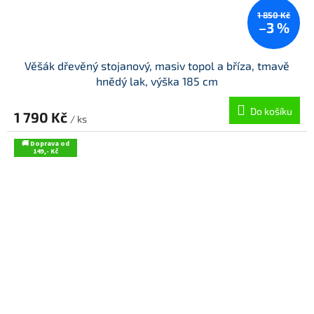
1 850 Kč
–3 %
Věšák dřevěný stojanový, masiv topol a bříza, tmavě
hnědý lak, výška 185 cm
Do košíku
1 790 Kč
/ ks
🚚 Doprava od
149,- Kč