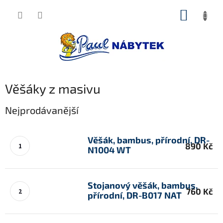
Přejít
NÁKUP
na
obsah
KOŠÍK
Věšáky z masivu
Nejprodávanější
Věšák, bambus, přírodní, DR-
890 Kč
N1004 WT
Stojanový věšák, bambus,
760 Kč
přírodní, DR-B017 NAT