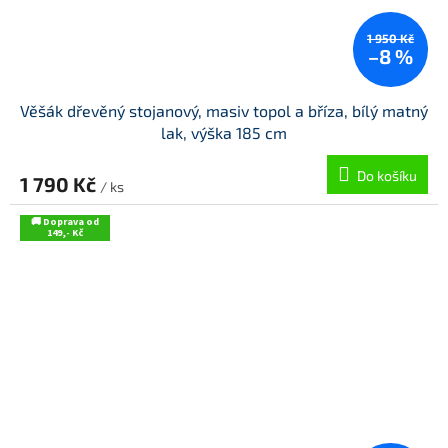
1 950 Kč
–8 %
Věšák dřevěný stojanový, masiv topol a bříza, bílý matný
lak, výška 185 cm
Do košíku
1 790 Kč
/ ks
🚚 Doprava od
149,- Kč