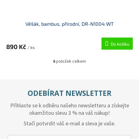
Věšák, bambus, přírodní, DR-N1004 WT
Do košíku
890 Kč
/ ks
6
položek celkem
O
v
l
á
d
ODEBÍRAT NEWSLETTER
a
c
Přihlaste se k odběru našeho newsletteru a získejte
í
p
okamžitou slevu 3 % na váš nákup!
r
v
Stačí potvrdit váš e-mail a sleva je vaše.
k
y