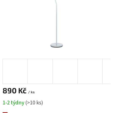
890 Kč
/ ks
Měrná
1-2 týdny
(
>10 ks
)
cena: