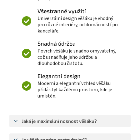
Všestranné využití
Univerzální design věšáku je vhodný
pro různé interiéry, od domácností po
kanceláře.
Snadná údržba
Povrch věšáku je snadno omyvatelný,
což usnadňuje jeho údržbu a
dlouhodobou čistotu.
Elegantní design
Moderní a elegantní vzhled věšáku
přidá styl každému prostoru, kde je
umístěn.
Jaká je maximální nosnost věšáku?
Je věšák snadno sestavitelný?