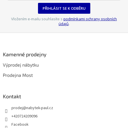
PŘIHLÁSIT SE K ODBĚRU
Vložením e-mailu souhlasíte s
podmínkami ochrany osobních
údajů
.
Z
á
p
a
Kamenné prodejny
t
Výprodej nábytku
í
Prodejna Most
Kontakt
prodej
@
nabytek-paul.cz
+420724209096
Facebook