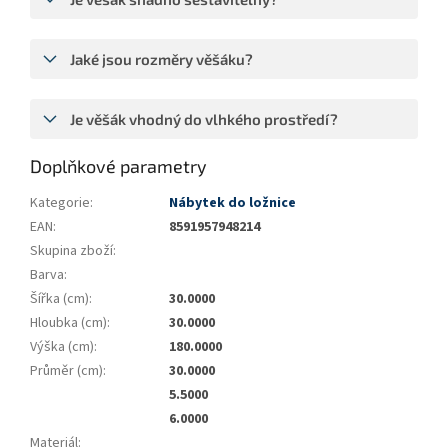
Jaké jsou rozměry věšáku?
Je věšák vhodný do vlhkého prostředí?
Doplňkové parametry
Kategorie
:
Nábytek do ložnice
EAN
:
8591957948214
Skupina zboží
:
Barva
:
Šířka (cm)
:
30.0000
Hloubka (cm)
:
30.0000
Výška (cm)
:
180.0000
Průměr (cm)
:
30.0000
5.5000
6.0000
Materiál
: