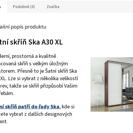
s
Podobné (3)
Značka
ailní popis produktu
tní skříň Ska A30 XL
erní, prostorná a kvalitně
acovaná skříň s velkým úložným
torem. Přesně to je Šatní skříň Ska
XL. Lze si vybrat z několika velikostí
rev, takže se skříň přizpůsobí Vašim
řebám.
ní skříň patří do řady Ska
, kde si
ete vybrat z dalších designových
ant.