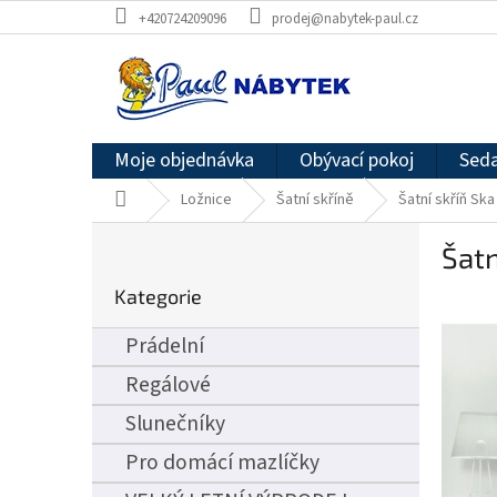
Přejít
+420724209096
prodej@nabytek-paul.cz
na
obsah
Moje objednávka
Obývací pokoj
Seda
Domů
Ložnice
Šatní skříně
Šatní skříň Ska
P
Šatn
o
Přeskočit
s
Kategorie
kategorie
t
r
Prádelní
a
n
Regálové
n
Slunečníky
í
p
Pro domácí mazlíčky
a