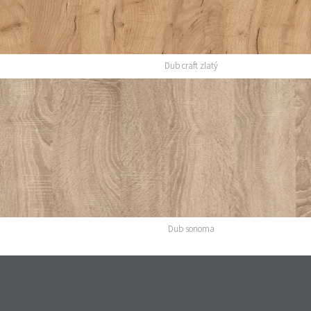
Dub craft zlatý
Dub sonoma