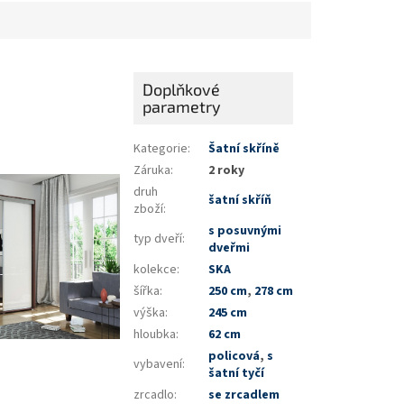
Doplňkové
parametry
Kategorie
:
Šatní skříně
Záruka
:
2 roky
druh
šatní skříň
zboží
:
s posuvnými
typ dveří
:
dveřmi
kolekce
:
SKA
šířka
:
250 cm
,
278 cm
výška
:
245 cm
hloubka
:
62 cm
policová
,
s
vybavení
:
šatní tyčí
zrcadlo
:
se zrcadlem