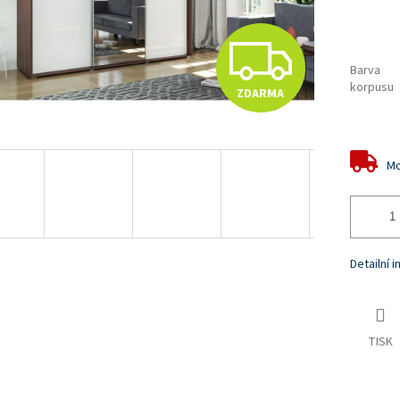
Z
Barva
korpusu
ZDARMA
D
A
Mo
R
Detailní 
M
TISK
A