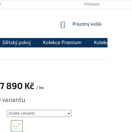
DMÍNKY OCHRANY OSOBNÍCH ÚDAJŮ
REKLAMAČNÍ ŘÁD
Přihlášení
NÁKUPNÍ
Prázdný košík
KOŠÍK
Dětský pokoj
Kolekce Premium
Kolekce Econom
7 890 Kč
/ ks
e variantu