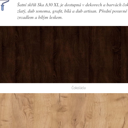
Šatní skříň Ska A30 XL je dostupná v dekorech a barvách čok
zlatý, dub sonoma, grafit, bílá a dub artisan. Přední posuvné
zrcadlem a bílým leskem.
Čokoláda