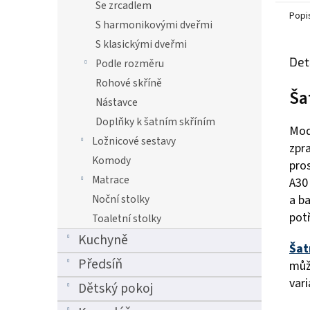
Se zrcadlem
Popi
S harmonikovými dveřmi
S klasickými dveřmi
Det
Podle rozměru
Rohové skříně
Ša
Nástavce
Doplňky k šatním skříním
Mod
Ložnicové sestavy
zpr
Komody
pros
Matrace
A30 
Noční stolky
a ba
pot
Toaletní stolky
Kuchyně
Šat
Předsíň
můž
vari
Dětský pokoj