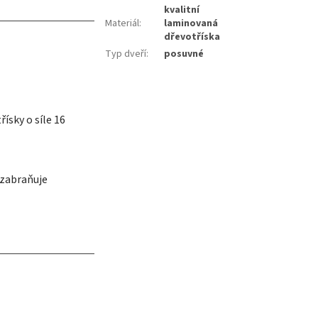
kvalitní
Materiál
:
laminovaná
dřevotříska
Typ dveří
:
posuvné
ísky o síle 16
 zabraňuje