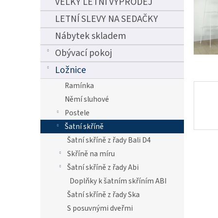
VELKÝ LETNÍ VÝPRODEJ
n
e
LETNÍ SLEVY NA SEDAČKY
l
Nábytek skladem
Obývací pokoj
Ložnice
Ramínka
Němí sluhové
Postele
Šatní skříně
Šatní skříně z řady Bali D4
Skříně na míru
Šatní skříně z řady Abi
Doplňky k šatním skříním ABI
Šatní skříně z řady Ska
S posuvnými dveřmi