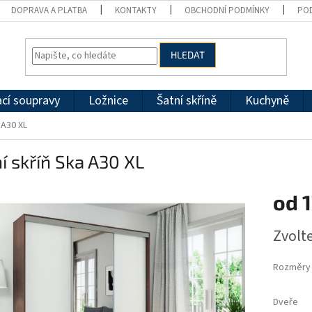
DOPRAVA A PLATBA
KONTAKTY
OBCHODNÍ PODMÍNKY
PO
HLEDAT
cí soupravy
Ložnice
Šatní skříně
Kuchyně
 A30 XL
í skříň Ska A30 XL
od
1
Měrná
Zvolt
cena:
Rozměry
Dveře