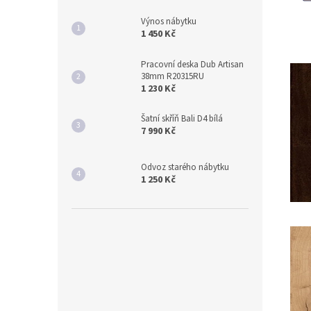
Výnos nábytku
1 450 Kč
Pracovní deska Dub Artisan
38mm R20315RU
1 230 Kč
Šatní skříň Bali D4 bílá
7 990 Kč
Odvoz starého nábytku
1 250 Kč