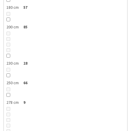
180 cm
57
200 cm
85
230 cm
28
250 cm
66
278 cm
9