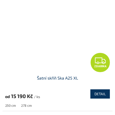
Z
ZDARMA
D
Šatní skříň Ska A25 XL
A
R
DETAIL
15 190 Kč
od
/ ks
M
250 cm
278 cm
A