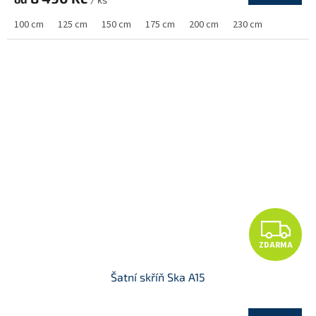
M
100 cm
125 cm
150 cm
175 cm
200 cm
230 cm
A
Z
ZDARMA
D
Šatní skříň Ska A15
A