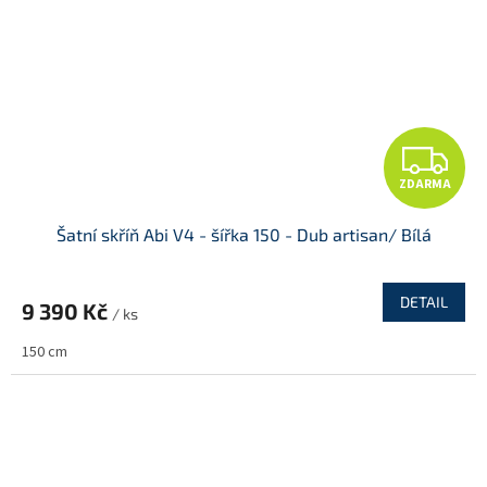
Z
ZDARMA
D
Šatní skříň Abi V4 - šířka 150 - Dub artisan/ Bílá
A
R
DETAIL
9 390 Kč
/ ks
M
150 cm
A