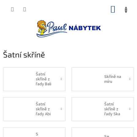
Přejít
NÁKUP
na
obsah
KOŠÍK
Šatní skříně
Šatní
Skříně na
skříně z
míru
řady Bali
D4
Šatní
Šatní
skříně z
skříně z
řady Abi
řady Ska
S
Se