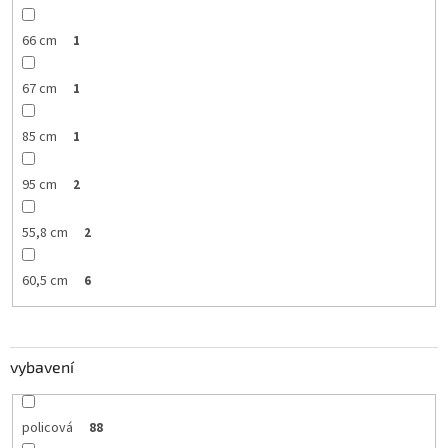
66 cm
1
67 cm
1
85 cm
1
95 cm
2
55,8 cm
2
60,5 cm
6
vybavení
policová
88