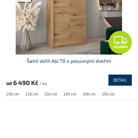
Z
ZDARMA
D
Šatní skříň Abi T0 s posuvnými dveřmi
A
R
DETAIL
6 490 Kč
od
/ ks
M
100 cm
120 cm
150 cm
180 cm
200 cm
250 cm
A