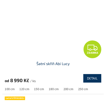
Z
ZDARMA
D
Šatní skříň Abi Lucy
A
R
DETAIL
8 990 Kč
od
/ ks
M
100 cm
120 cm
150 cm
180 cm
200 cm
250 cm
A
Letní VÝPRODEJ