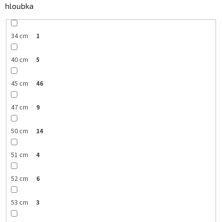
hloubka
34 cm
1
40 cm
5
45 cm
46
47 cm
9
50 cm
14
51 cm
4
52 cm
6
53 cm
3