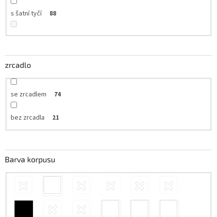
s šatní tyčí
88
zrcadlo
se zrcadlem
74
bez zrcadla
21
Barva korpusu