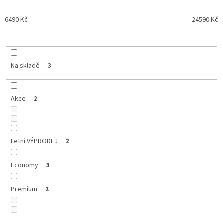
d
u
6490
Kč
24590
Kč
k
t
ů
Na skladě
3
Akce
2
Letní VÝPRODEJ
2
Economy
3
Premium
2