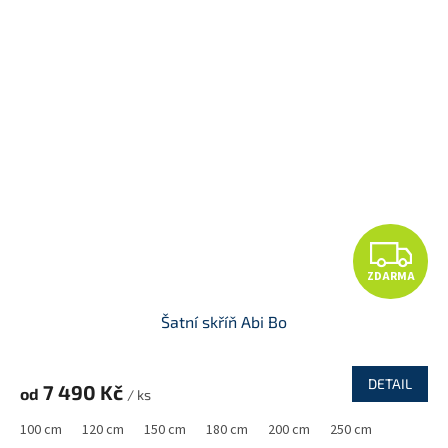
Z
ZDARMA
D
Šatní skříň Abi Bo
A
R
DETAIL
7 490 Kč
od
/ ks
M
100 cm
120 cm
150 cm
180 cm
200 cm
250 cm