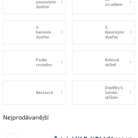
posuvnými
zrcadlem
dveřmi
S
S
harmonikovými
klasickými
dveřmi
dveřmi
Podle
Rohové
rozměru
skříně
Doplňky k
Nástavce
šatním
skříním
Nejprodávanější