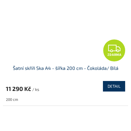
Z
ZDARMA
D
Šatní skříň Ska A4 - šířka 200 cm - Čokoláda/ Bílá
A
R
DETAIL
11 290 Kč
/ ks
M
200 cm
A