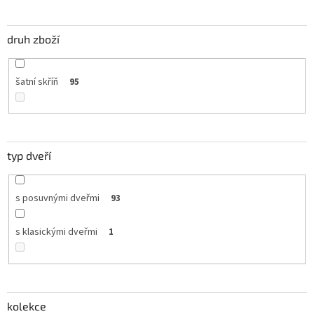
druh zboží
šatní skříň
95
typ dveří
s posuvnými dveřmi
93
s klasickými dveřmi
1
kolekce