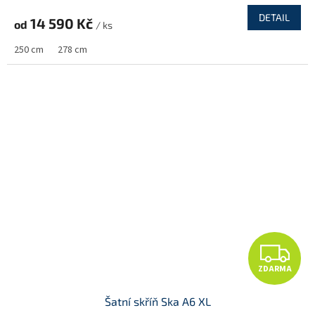
R
DETAIL
14 590 Kč
od
/ ks
M
250 cm
278 cm
A
Z
ZDARMA
D
Šatní skříň Ska A6 XL
A