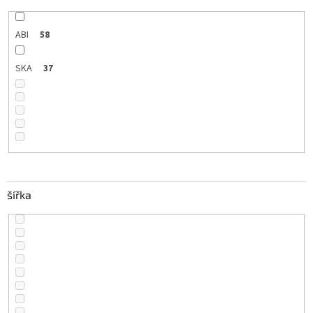
ABI
58
SKA
37
šířka