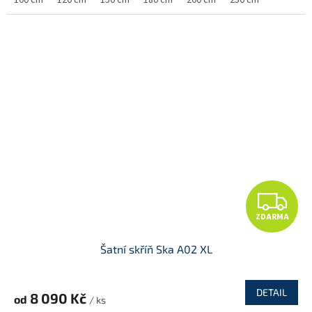
A
Z
ZDARMA
D
Šatní skříň Ska A02 XL
A
R
DETAIL
8 090 Kč
od
/ ks