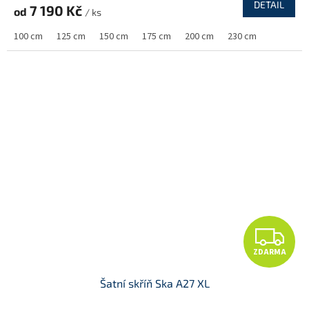
R
DETAIL
7 190 Kč
od
/ ks
M
100 cm
125 cm
150 cm
175 cm
200 cm
230 cm
A
Z
ZDARMA
D
Šatní skříň Ska A27 XL
A