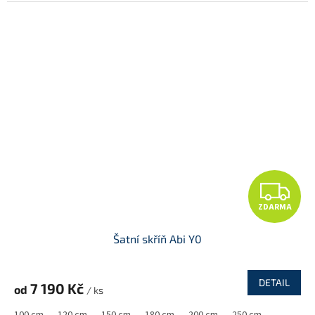
A
Z
ZDARMA
D
Šatní skříň Abi Y0
A
R
DETAIL
7 190 Kč
od
/ ks
M
100 cm
120 cm
150 cm
180 cm
200 cm
250 cm