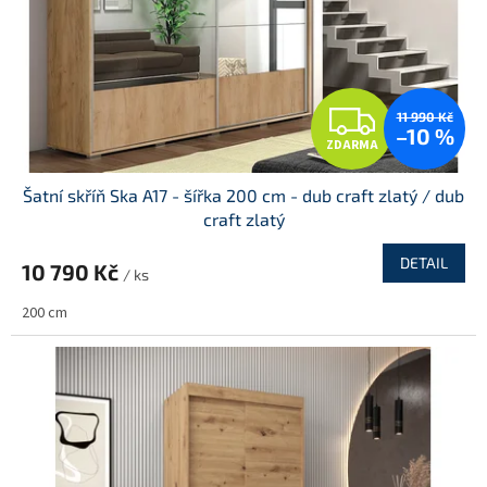
Z
11 990 Kč
–10 %
ZDARMA
D
Šatní skříň Ska A17 - šířka 200 cm - dub craft zlatý / dub
A
craft zlatý
R
DETAIL
10 790 Kč
/ ks
M
200 cm
A