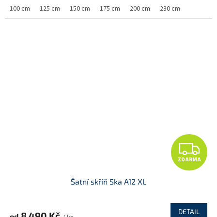
M
100 cm
125 cm
150 cm
175 cm
200 cm
230 cm
A
Z
ZDARMA
D
Šatní skříň Ska A12 XL
A
R
DETAIL
8 490 Kč
od
/ ks