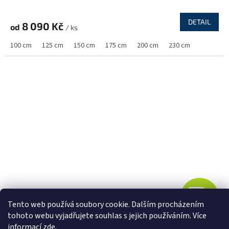
R
DETAIL
8 090 Kč
od
/ ks
M
100 cm
125 cm
150 cm
175 cm
200 cm
230 cm
A
Z
Tento web používá soubory cookie. Dalším procházením
ZDARMA
D
tohoto webu vyjadřujete souhlas s jejich používáním. Více
informací
zde
.
Šatní skříň Abi Bahrajn 2