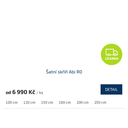
Z
ZDARMA
D
Šatní skříň Abi R0
A
R
DETAIL
6 990 Kč
od
/ ks
M
100 cm
120 cm
150 cm
180 cm
200 cm
250 cm
A