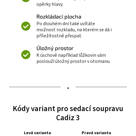
opěrky hlavy.
Rozkládací plocha
Po dlouhém dni také uvítáte
možnost rozkladu, na kterém se dá i
příležitostně přespat.
Úložný prostor
K úschově například lůžkovin vám
poslouží úložný prostor v otomanu.
•
Kódy variant pro sedací soupravu
Cadiz 3
Levá varianta
Pravá varianta