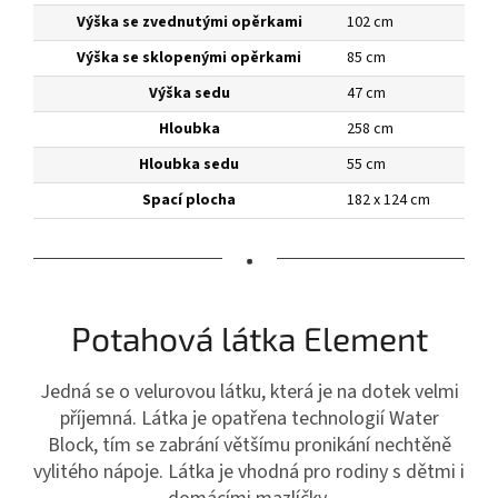
Výška se zvednutými opěrkami
102 cm
Výška se sklopenými opěrkami
85 cm
Výška sedu
47 cm
Hloubka
258 cm
Hloubka sedu
55 cm
Spací plocha
182 x 124 cm
•
Potahová látka Element
Jedná se o velurovou látku, která je na dotek velmi
příjemná. Látka je opatřena technologií Water
Block, tím se zabrání většímu pronikání nechtěně
vylitého nápoje. Látka je vhodná pro rodiny s dětmi i