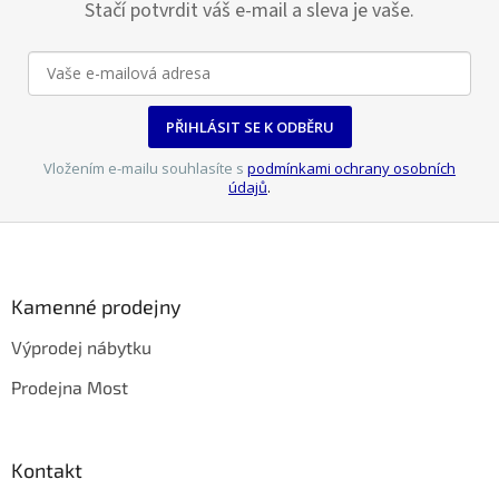
Stačí potvrdit váš e-mail a sleva je vaše.
PŘIHLÁSIT SE K ODBĚRU
Vložením e-mailu souhlasíte s
podmínkami ochrany osobních
údajů
.
Z
á
p
a
Kamenné prodejny
t
Výprodej nábytku
í
Prodejna Most
Kontakt