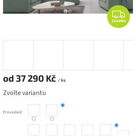
Z
ZDARMA
D
A
R
M
A
od
37 290 Kč
/ ks
Měrná
Zvolte variantu
cena:
Provedení