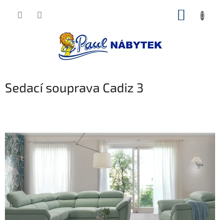
Přejít
NÁKUP
na
obsah
KOŠÍK
Sedací souprava Cadiz 3