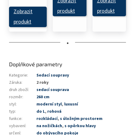
Zobrazit
Zobrazit
produkt
produkt
Zobrazit
produkt
•
Doplňkové parametry
Kategorie
:
Sedací soupravy
Záruka
:
2 roky
druh zboží
:
sedací souprava
rozměr
:
260 cm
styl
:
moderní styl
,
luxusní
typ
:
do L
,
rohová
funkce
:
rozkládací
,
s úložným prostorem
vybavení
:
na nožičkách
,
s opěrkou hlavy
určení
:
do obývacího pokoje