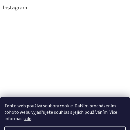
Instagram
Tento web používá soubory cookie. Dalším procházením
Sledovat na Instagramu
tohoto webu vyjadřujete souhlas s jejich používáním. Více
informací
zde
.