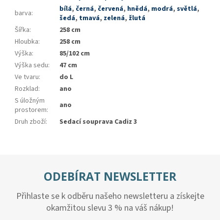
bílá
,
černá
,
červená
,
hnědá
,
modrá
,
světlá
,
barva
:
šedá
,
tmavá
,
zelená
,
žlutá
Šířka
:
258 cm
Hloubka
:
258 cm
Výška
:
85/102 cm
Výška sedu
:
47 cm
Ve tvaru
:
do L
Rozklad
:
ano
S úložným
ano
prostorem
:
Druh zboží
:
Sedací souprava Cadiz 3
ODEBÍRAT NEWSLETTER
Přihlaste se k odběru našeho newsletteru a získejte
okamžitou slevu 3 % na váš nákup!