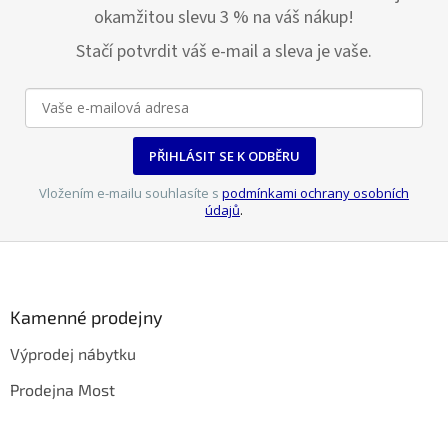
okamžitou slevu 3 % na váš nákup!
Stačí potvrdit váš e-mail a sleva je vaše.
PŘIHLÁSIT SE K ODBĚRU
Vložením e-mailu souhlasíte s
podmínkami ochrany osobních
údajů
.
Z
á
p
a
Kamenné prodejny
t
Výprodej nábytku
í
Prodejna Most