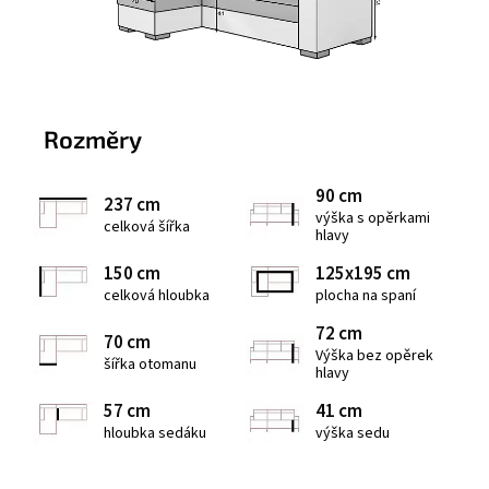
Rozměry
90 cm
237 cm
výška s opěrkami
celková šířka
hlavy
150 cm
125x195 cm
celková hloubka
plocha na spaní
72 cm
70 cm
Výška bez opěrek
šířka otomanu
hlavy
57 cm
41 cm
hloubka sedáku
výška sedu