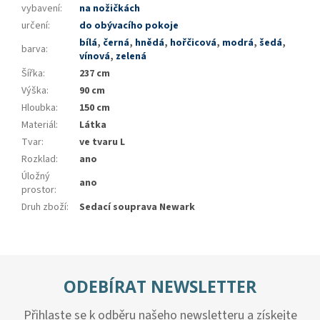
vybavení
:
na nožičkách
určení
:
do obývacího pokoje
bílá
,
černá
,
hnědá
,
hořčicová
,
modrá
,
šedá
,
barva
:
vínová
,
zelená
Šířka
:
237 cm
Výška
:
90 cm
Hloubka
:
150 cm
Materiál
:
Látka
Tvar
:
ve tvaru L
Rozklad
:
ano
Úložný
ano
prostor
:
Druh zboží
:
Sedací souprava Newark
ODEBÍRAT NEWSLETTER
Přihlaste se k odběru našeho newsletteru a získejte