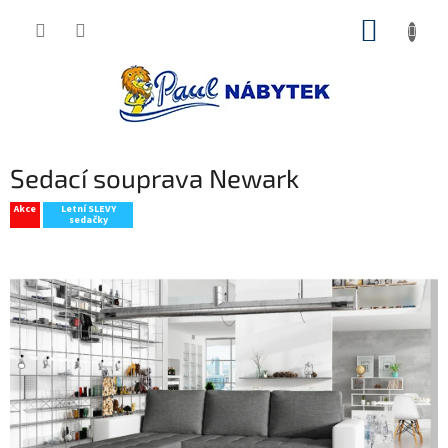
Přejít
NÁKUP
na
obsah
KOŠÍK
Sedací souprava Newark
Akce
Letní SLEVY
sedačky