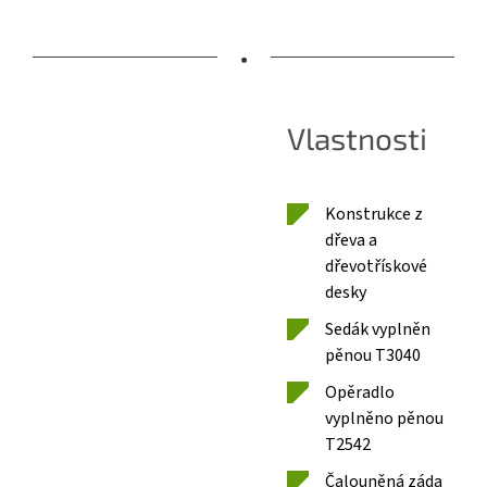
•
Vlastnosti
Konstrukce z
dřeva a
dřevotřískové
desky
Sedák vyplněn
pěnou T3040
Opěradlo
vyplněno pěnou
T2542
Čalouněná záda