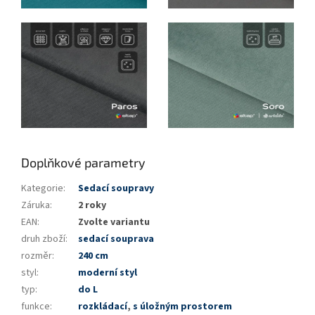
Doplňkové parametry
Kategorie
:
Sedací soupravy
Záruka
:
2 roky
EAN
:
Zvolte variantu
druh zboží
:
sedací souprava
rozměr
:
240 cm
styl
:
moderní styl
typ
:
do L
funkce
:
rozkládací
,
s úložným prostorem