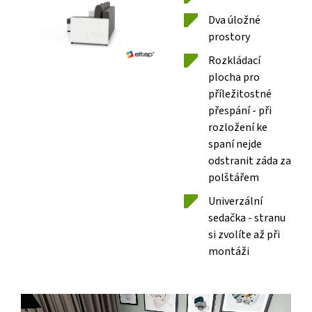
Dva úložné
prostory
Rozkládací
plocha pro
příležitostné
přespání - při
rozložení ke
spaní nejde
odstranit záda za
polštářem
Univerzální
sedačka - stranu
si zvolíte až při
montáži