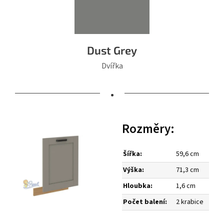
Dust Grey
Dvířka
•
Rozměry:
Šířka:
59,6 cm
Výška:
71,3 cm
Hloubka:
1,6 cm
Počet balení:
2 krabice