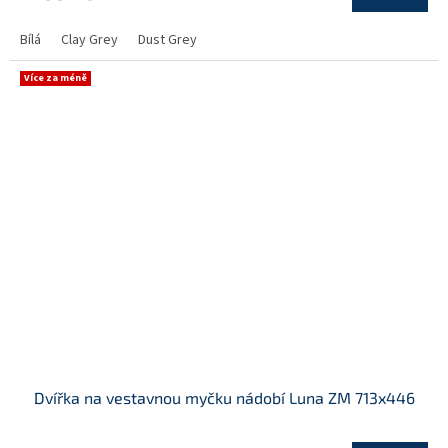
Bílá
Clay Grey
Dust Grey
Více za méně
Dvířka na vestavnou myčku nádobí Luna ZM 713x446