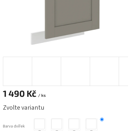
1 490 Kč
/ ks
Měrná
Zvolte variantu
cena:
Barva dvířek