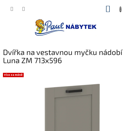
Přejít
NÁKUP
na
obsah
KOŠÍK
Dvířka na vestavnou myčku nádobí
Luna ZM 713x596
Více za méně