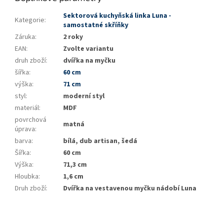
Sektorová kuchyňská linka Luna -
Kategorie
:
samostatné skříňky
Záruka
:
2 roky
EAN
:
Zvolte variantu
druh zboží
:
dvířka na myčku
šířka
:
60 cm
výška
:
71 cm
styl
:
moderní styl
materiál
:
MDF
povrchová
matná
úprava
:
barva
:
bílá, dub artisan, šedá
Šířka
:
60 cm
Výška
:
71,3 cm
Hloubka
:
1,6 cm
Druh zboží
:
Dvířka na vestavenou myčku nádobí Luna