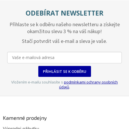
ODEBÍRAT NEWSLETTER
Přihlaste se k odběru našeho newsletteru a získejte
okamžitou slevu 3 % na váš nákup!
Stačí potvrdit váš e-mail a sleva je vaše.
PŘIHLÁSIT SE K ODBĚRU
Vložením e-mailu souhlasíte s
podmínkami ochrany osobních
údajů
.
Z
á
p
a
Kamenné prodejny
t
Výprodej nábytku