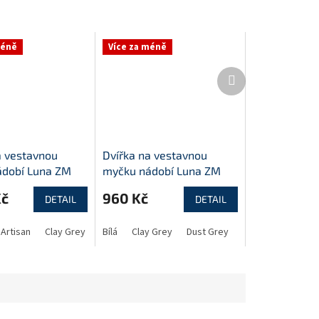
méně
Více za méně
Další
produkt
a vestavnou
Dvířka na vestavnou
dobí Luna ZM
myčku nádobí Luna ZM
570x446
Kč
960 Kč
DETAIL
DETAIL
Artisan
Clay Grey
Dust Grey
Bílá
Clay Grey
Dust Grey