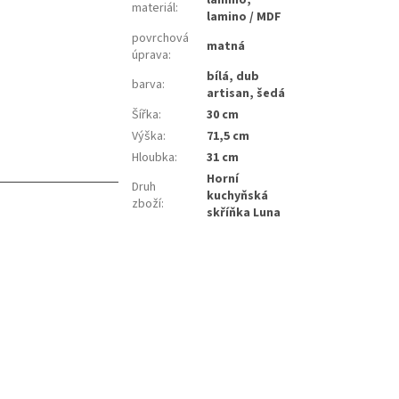
materiál
:
lamino / MDF
povrchová
matná
úprava
:
bílá, dub
barva
:
artisan, šedá
Šířka
:
30 cm
Výška
:
71,5 cm
Hloubka
:
31 cm
Horní
Druh
kuchyňská
zboží
:
skříňka Luna