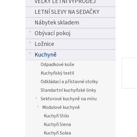
VELKÝ LETNÍ VÝPRODEJ
n
e
LETNÍ SLEVY NA SEDAČKY
l
Nábytek skladem
Obývací pokoj
Ložnice
Kuchyně
Odpadkové koše
Kuchyňský textil
Odkládací a přístavné stolky
Standartní kuchyňské linky
Sektorové kuchyně na míru
Modulové kuchyně
Kuchyň Stilo
Kuchyň Siena
Kuchyň Solea