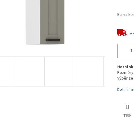
Barva ko
Mo
Horní sk
Rozměry:
Výběr ze
Detailní 
TISK