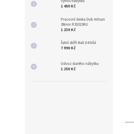
Výnos nábytku
1 450 Kč
Pracovní deska Dub Artisan
38mm R20315RU
1 230 Kč
Šatní skříň Bali D4 bílá
7 990 Kč
Odvoz starého nábytku
1 250 Kč