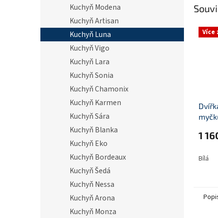
Kuchyň Modena
Souvi
Kuchyň Artisan
Více
Kuchyň Luna
Kuchyň Vigo
Kuchyň Lara
Kuchyň Sonia
Kuchyň Chamonix
Kuchyň Karmen
Dvířk
Kuchyň Sára
myčk
570x
Kuchyň Blanka
1 16
Kuchyň Eko
Kuchyň Bordeaux
Bílá
Kuchyň Šedá
Kuchyň Nessa
Popi
Kuchyň Arona
Kuchyň Monza