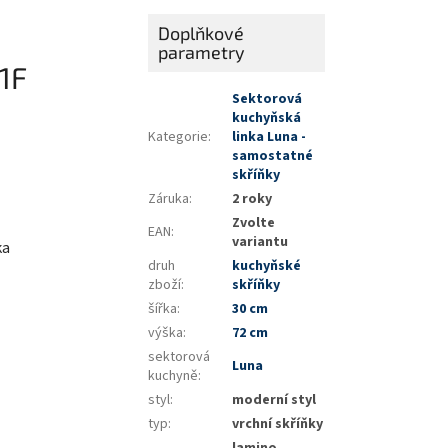
Doplňkové
parametry
1F
Sektorová
kuchyňská
Kategorie
:
linka Luna -
samostatné
skříňky
Záruka
:
2 roky
Zvolte
EAN
:
variantu
ka
druh
kuchyňské
zboží
:
skříňky
šířka
:
30 cm
výška
:
72 cm
sektorová
Luna
kuchyně
:
styl
:
moderní styl
typ
:
vrchní skříňky
lamino,