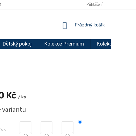
DMÍNKY OCHRANY OSOBNÍCH ÚDAJŮ
REKLAMAČNÍ ŘÁD
Přihlášení
NÁKUPNÍ
Prázdný košík
KOŠÍK
Dětský pokoj
Kolekce Premium
Kolekce Econom
10 Kč
/ ks
e variantu
řek