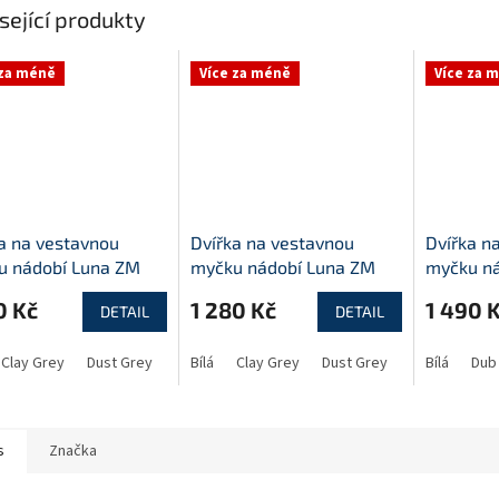
sející produkty
 za méně
Více za méně
Více za 
a na vestavnou
Dvířka na vestavnou
Dvířka n
u nádobí Luna ZM
myčku nádobí Luna ZM
myčku ná
596
713x446
713x596
0 Kč
1 280 Kč
1 490 
DETAIL
DETAIL
Clay Grey
Dust Grey
Bílá
Clay Grey
Dust Grey
Bílá
Dub 
s
Značka