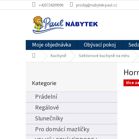
Přejít
+420724209096
prodej@nabytek-paul.cz
na
obsah
Moje objednávka
Obývací pokoj
Seda
Domů
Kuchyně
Sektorové kuchyně na míru
P
Horn
o
Přeskočit
s
Kategorie
kategorie
Více z
t
r
Prádelní
a
n
Regálové
n
Slunečníky
í
p
Pro domácí mazlíčky
a