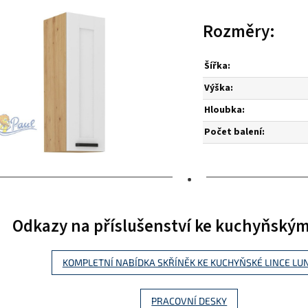
Rozměry:
Šířka:
Výška:
Hloubka:
Počet balení:
•
Odkazy na příslušenství ke kuchyňský
KOMPLETNÍ NABÍDKA SKŘÍNĚK KE KUCHYŇSKÉ LINCE LU
PRACOVNÍ DESKY