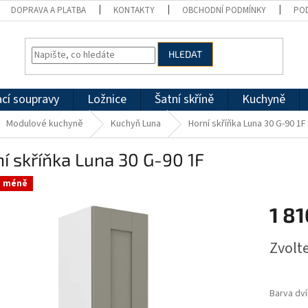
DOPRAVA A PLATBA
KONTAKTY
OBCHODNÍ PODMÍNKY
PO
HLEDAT
cí soupravy
Ložnice
Šatní skříně
Kuchyně
Modulové kuchyně
Kuchyň Luna
Horní skříňka Luna 30 G-90 1F
í skříňka Luna 30 G-90 1F
a méně
1 8
Měrná
Zvolt
cena:
Barva dví