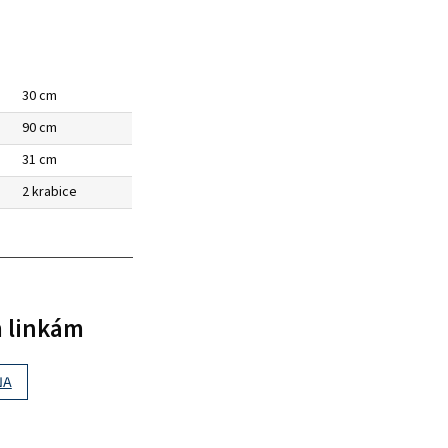
30 cm
90 cm
31 cm
2 krabice
m linkám
NA