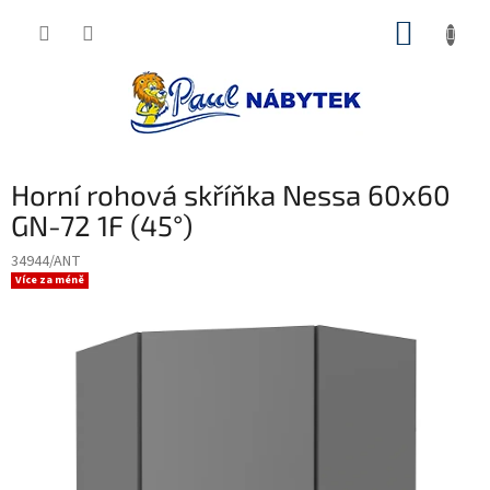
Přejít
NÁKUP
na
obsah
KOŠÍK
Horní rohová skříňka Nessa 60x60
GN-72 1F (45°)
34944/ANT
Více za méně