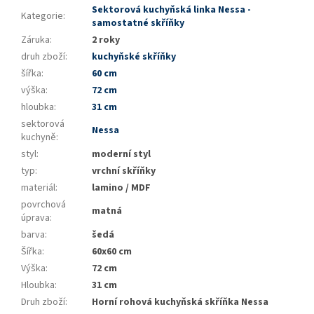
Sektorová kuchyňská linka Nessa -
Kategorie
:
samostatné skříňky
Záruka
:
2 roky
druh zboží
:
kuchyňské skříňky
šířka
:
60 cm
výška
:
72 cm
hloubka
:
31 cm
sektorová
Nessa
kuchyně
:
styl
:
moderní styl
typ
:
vrchní skříňky
materiál
:
lamino / MDF
povrchová
matná
úprava
:
barva
:
šedá
Šířka
:
60x60 cm
Výška
:
72 cm
Hloubka
:
31 cm
Druh zboží
:
Horní rohová kuchyňská skříňka Nessa