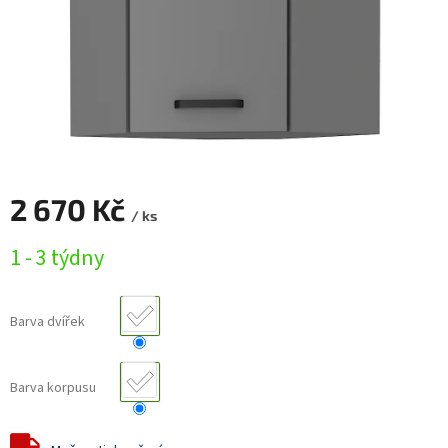
2 670 Kč
/ ks
Měrná
1 - 3 týdny
cena:
Barva dvířek
Barva korpusu