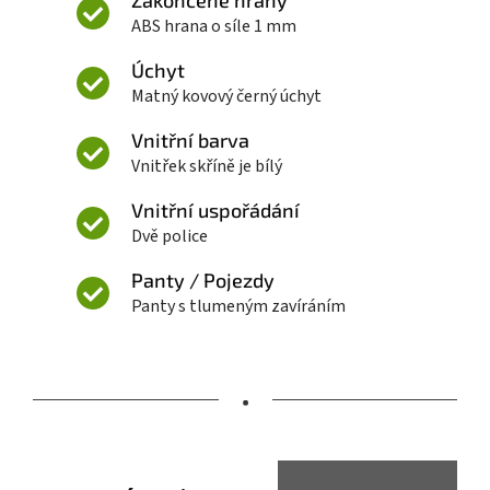
Zakončené hrany
ABS hrana o síle 1 mm
Úchyt
Matný kovový černý úchyt
Vnitřní barva
Vnitřek skříně je bílý
Vnitřní uspořádání
Dvě police
Panty / Pojezdy
Panty s tlumeným zavíráním
•