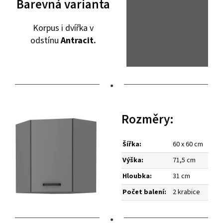
Barevná varianta
Korpus i dvířka v
odstínu
Antracit.
•
Rozměry:
Šířka:
60 x 60 cm
Výška:
71,5 cm
Hloubka:
31 cm
Počet balení:
2 krabice
•