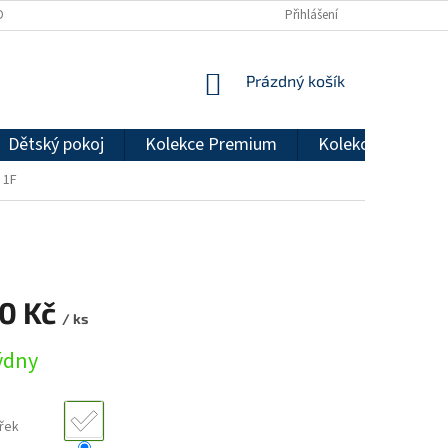
DMÍNKY OCHRANY OSOBNÍCH ÚDAJŮ
REKLAMAČNÍ ŘÁD
Přihlášení
NÁKUPNÍ
Prázdný košík
KOŠÍK
Dětský pokoj
Kolekce Premium
Kolekce Econom
 1F
20 Kč
/ ks
týdny
řek