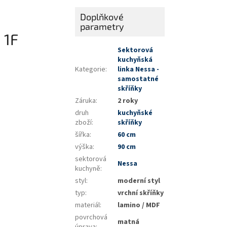
Doplňkové
parametry
 1F
Sektorová
kuchyňská
Kategorie
:
linka Nessa -
samostatné
skříňky
Záruka
:
2 roky
druh
kuchyňské
zboží
:
skříňky
šířka
:
60 cm
výška
:
90 cm
sektorová
Nessa
kuchyně
:
styl
:
moderní styl
typ
:
vrchní skříňky
materiál
:
lamino / MDF
povrchová
matná
úprava
: