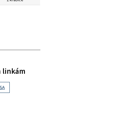
m linkám
SSA