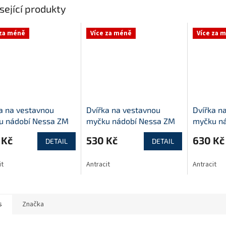
sející produkty
 za méně
Více za méně
Více za 
a na vestavnou
Dvířka na vestavnou
Dvířka n
u nádobí Nessa ZM
myčku nádobí Nessa ZM
myčku n
446
570x596
713x446
 Kč
530 Kč
630 Kč
DETAIL
DETAIL
it
Antracit
Antracit
s
Značka