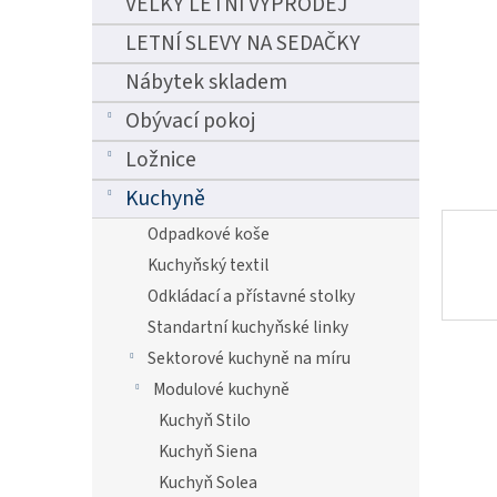
VELKÝ LETNÍ VÝPRODEJ
n
e
LETNÍ SLEVY NA SEDAČKY
l
Nábytek skladem
Obývací pokoj
Ložnice
Kuchyně
Odpadkové koše
Kuchyňský textil
Odkládací a přístavné stolky
Standartní kuchyňské linky
Sektorové kuchyně na míru
Modulové kuchyně
Kuchyň Stilo
Kuchyň Siena
Kuchyň Solea