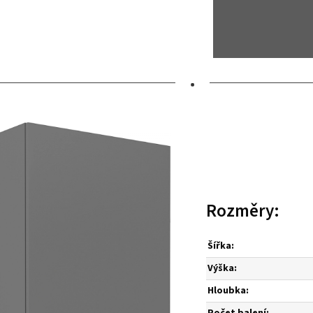
•
Rozměry:
Šířka:
Výška:
Hloubka:
Počet balení: