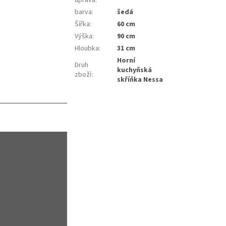
barva
:
šedá
Šířka
:
60 cm
Výška
:
90 cm
Hloubka
:
31 cm
Horní
Druh
kuchyňská
zboží
:
skříňka Nessa