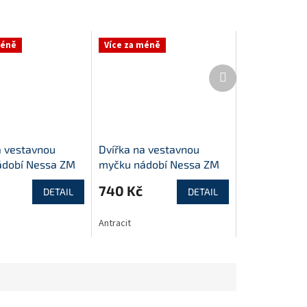
méně
Více za méně
Další
produkt
a vestavnou
Dvířka na vestavnou
ádobí Nessa ZM
myčku nádobí Nessa ZM
713x596
740 Kč
DETAIL
DETAIL
Antracit