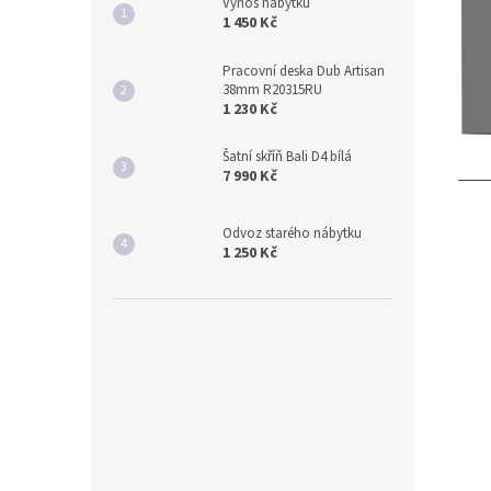
Výnos nábytku
1 450 Kč
Pracovní deska Dub Artisan
38mm R20315RU
1 230 Kč
Šatní skříň Bali D4 bílá
7 990 Kč
Odvoz starého nábytku
1 250 Kč