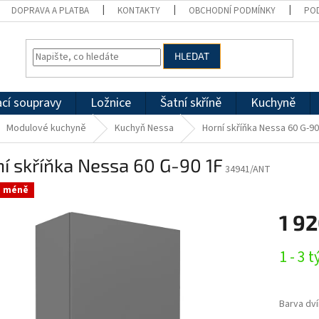
DOPRAVA A PLATBA
KONTAKTY
OBCHODNÍ PODMÍNKY
PO
HLEDAT
cí soupravy
Ložnice
Šatní skříně
Kuchyně
Modulové kuchyně
Kuchyň Nessa
Horní skříňka Nessa 60 G-90
í skříňka Nessa 60 G-90 1F
34941/ANT
a méně
1 9
Měrná
1 - 3 
cena:
Barva dví