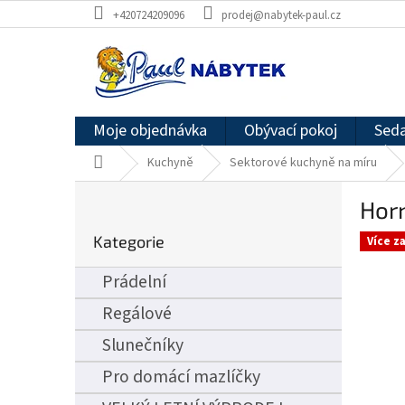
Přejít
+420724209096
prodej@nabytek-paul.cz
na
obsah
Moje objednávka
Obývací pokoj
Seda
Domů
Kuchyně
Sektorové kuchyně na míru
P
Horn
o
Přeskočit
s
Kategorie
kategorie
Více z
t
r
Prádelní
a
n
Regálové
n
Slunečníky
í
p
Pro domácí mazlíčky
a