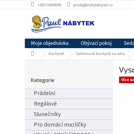
Přejít
+420724209096
prodej@nabytek-paul.cz
na
obsah
Moje objednávka
Obývací pokoj
Seda
Domů
Kuchyně
Sektorové kuchyně na míru
P
Vys
o
Přeskočit
s
Kategorie
kategorie
Více z
t
r
Prádelní
a
n
Regálové
n
Slunečníky
í
p
Pro domácí mazlíčky
a