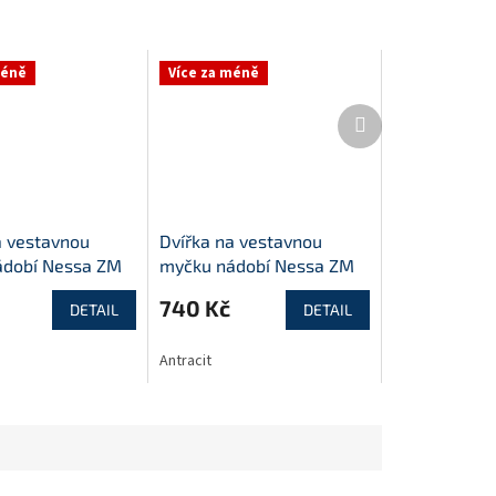
méně
Více za méně
Další
produkt
a vestavnou
Dvířka na vestavnou
ádobí Nessa ZM
myčku nádobí Nessa ZM
713x596
740 Kč
DETAIL
DETAIL
Antracit