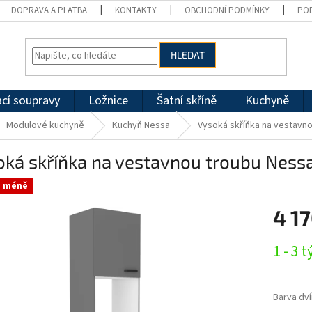
DOPRAVA A PLATBA
KONTAKTY
OBCHODNÍ PODMÍNKY
PO
HLEDAT
cí soupravy
Ložnice
Šatní skříně
Kuchyně
Modulové kuchyně
Kuchyň Nessa
Vysoká skříňka na vestavno
oká skříňka na vestavnou troubu Ness
a méně
4 1
Měrná
1 - 3 
cena:
Barva dví