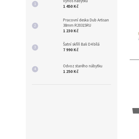
Výnos nábytku
1 450 Kč
Pracovní deska Dub Artisan
38mm R20315RU
1 230 Kč
Šatní skříň Bali D4 bílá
7 990 Kč
Odvoz starého nábytku
1 250 Kč