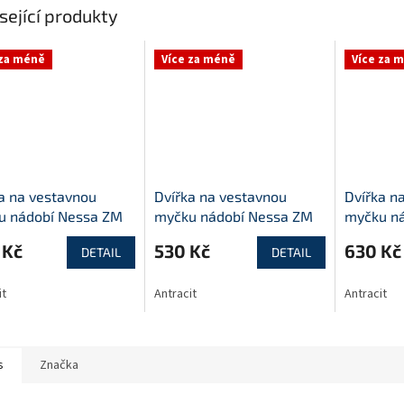
sející produkty
 za méně
Více za méně
Více za 
a na vestavnou
Dvířka na vestavnou
Dvířka n
u nádobí Nessa ZM
myčku nádobí Nessa ZM
myčku n
446
570x596
713x446
 Kč
530 Kč
630 Kč
DETAIL
DETAIL
it
Antracit
Antracit
s
Značka