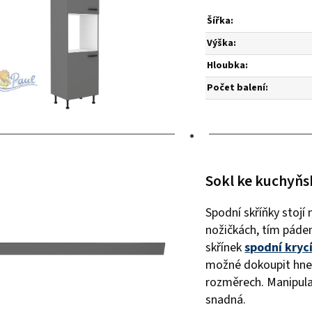
Šířka:
Výška:
Hloubka:
Počet balení:
•
Sokl ke kuchyňs
Spodní skříňky stojí
nožičkách, tím páde
skřínek
spodní krycí
možné dokoupit hned
rozměrech. Manipula
snadná.