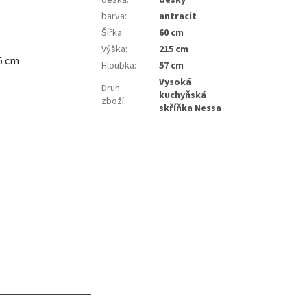
barva
:
antracit
Šířka
:
60 cm
Výška
:
215 cm
16 cm
Hloubka
:
57 cm
Vysoká
Druh
kuchyňská
zboží
:
skříňka Nessa