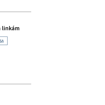
m linkám
SSA