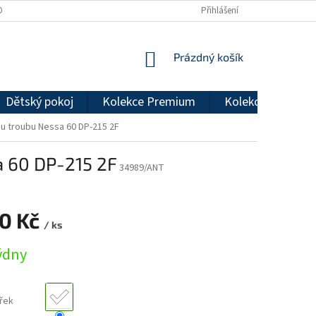
DMÍNKY OCHRANY OSOBNÍCH ÚDAJŮ
REKLAMAČNÍ ŘÁD
Přihlášení
NÁKUPNÍ
Prázdný košík
KOŠÍK
Dětský pokoj
Kolekce Premium
Kolekce Econom
u troubu Nessa 60 DP-215 2F
a 60 DP-215 2F
34989/ANT
70 Kč
/ ks
týdny
řek