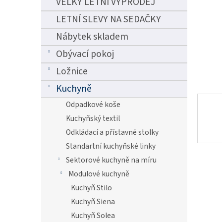
VELKÝ LETNÍ VÝPRODEJ
n
e
LETNÍ SLEVY NA SEDAČKY
l
Nábytek skladem
Obývací pokoj
Ložnice
Kuchyně
Odpadkové koše
Kuchyňský textil
Odkládací a přístavné stolky
Standartní kuchyňské linky
Sektorové kuchyně na míru
Modulové kuchyně
Kuchyň Stilo
Kuchyň Siena
Kuchyň Solea