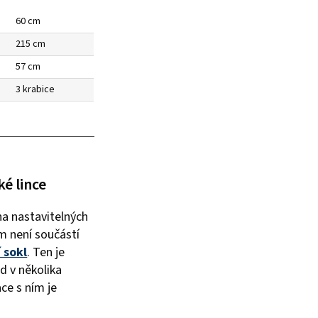
60 cm
215 cm
57 cm
3 krabice
ké lince
 na nastavitelných
m není součástí
 sokl
. Ten je
 v několika
ce s ním je