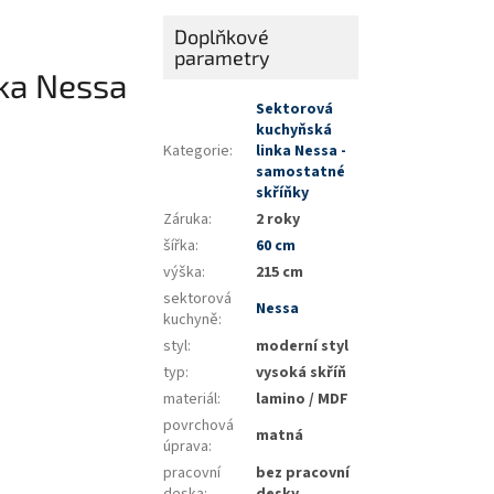
Doplňkové
parametry
ka Nessa
Sektorová
kuchyňská
Kategorie
:
linka Nessa -
samostatné
skříňky
Záruka
:
2 roky
šířka
:
60 cm
výška
:
215 cm
sektorová
Nessa
kuchyně
:
styl
:
moderní styl
typ
:
vysoká skříň
materiál
:
lamino / MDF
povrchová
matná
úprava
:
pracovní
bez pracovní
deska
:
desky