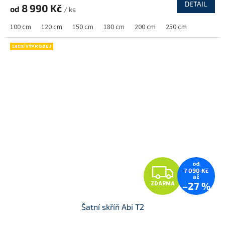
R
DETAIL
8 990 Kč
od
/ ks
M
100 cm
120 cm
150 cm
180 cm
200 cm
250 cm
A
Letní VÝPRODEJ
od
Z
7 090 Kč
až
ZDARMA
–27 %
D
Šatní skříň Abi T2
A