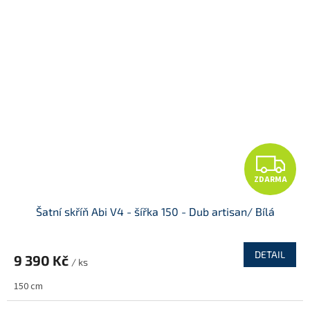
Z
ZDARMA
D
Šatní skříň Abi V4 - šířka 150 - Dub artisan/ Bílá
A
R
DETAIL
9 390 Kč
/ ks
M
150 cm
A