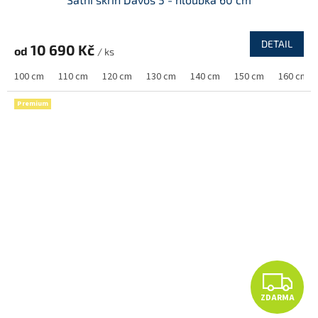
A
R
DETAIL
10 690 Kč
od
/ ks
M
100 cm
110 cm
120 cm
130 cm
140 cm
150 cm
160 cm
A
Premium
Z
ZDARMA
D