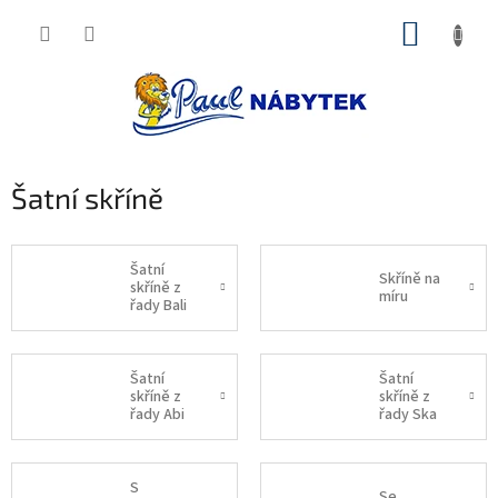
Přejít
NÁKUP
na
obsah
KOŠÍK
Šatní skříně
Šatní
Skříně na
skříně z
míru
řady Bali
D4
Šatní
Šatní
skříně z
skříně z
řady Abi
řady Ska
S
Se