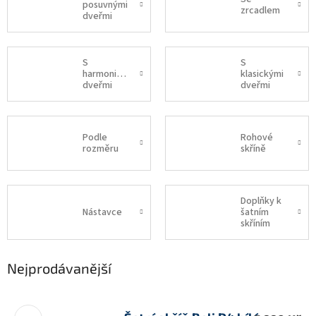
posuvnými
zrcadlem
dveřmi
S
S
harmonikovými
klasickými
dveřmi
dveřmi
Podle
Rohové
rozměru
skříně
Doplňky k
Nástavce
šatním
skříním
Nejprodávanější