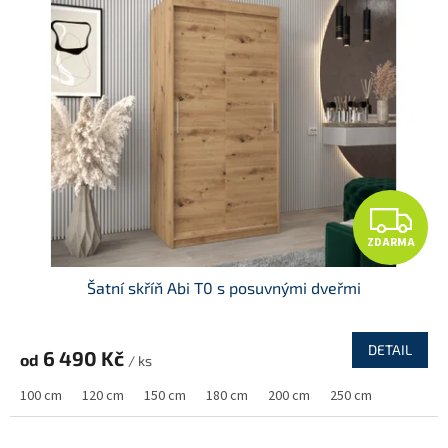
Z
ZDARMA
D
Šatní skříň Abi T0 s posuvnými dveřmi
A
R
DETAIL
6 490 Kč
od
/ ks
M
100 cm
120 cm
150 cm
180 cm
200 cm
250 cm
A