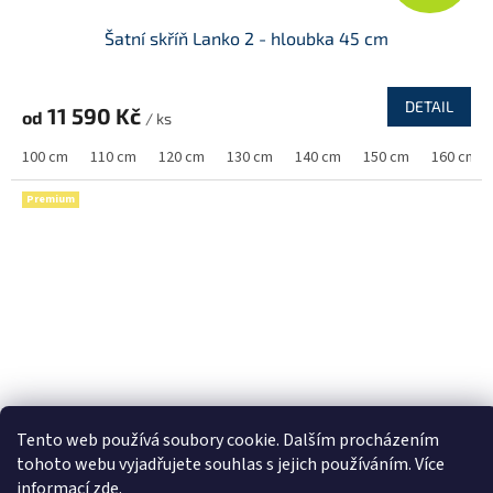
D
Šatní skříň Lanko 2 - hloubka 45 cm
A
R
DETAIL
11 590 Kč
od
/ ks
M
100 cm
110 cm
120 cm
130 cm
140 cm
150 cm
160 cm
A
Premium
Tento web používá soubory cookie. Dalším procházením
tohoto webu vyjadřujete souhlas s jejich používáním. Více
Z
informací
zde
.