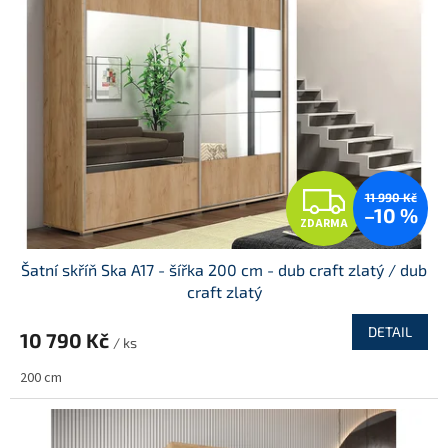
Z
11 990 Kč
–10 %
ZDARMA
D
Šatní skříň Ska A17 - šířka 200 cm - dub craft zlatý / dub
A
craft zlatý
R
DETAIL
10 790 Kč
/ ks
M
200 cm
A