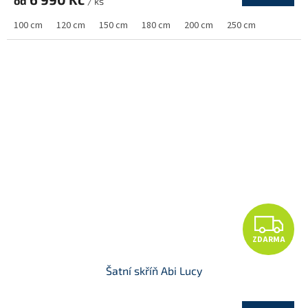
od
/ ks
M
100 cm
120 cm
150 cm
180 cm
200 cm
250 cm
A
Z
ZDARMA
D
Šatní skříň Abi Lucy
A