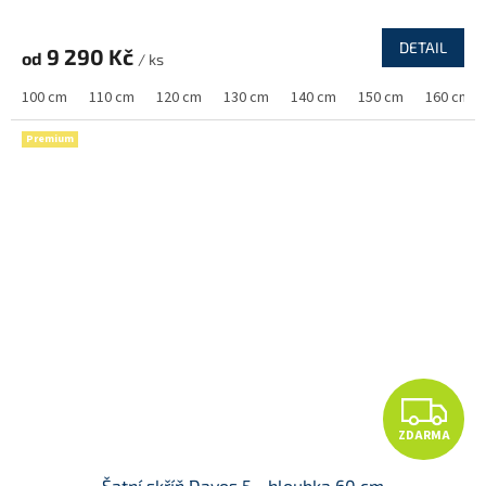
R
DETAIL
9 290 Kč
od
/ ks
M
100 cm
110 cm
120 cm
130 cm
140 cm
150 cm
160 cm
A
Premium
Z
ZDARMA
D
Šatní skříň Davos 5 - hloubka 60 cm