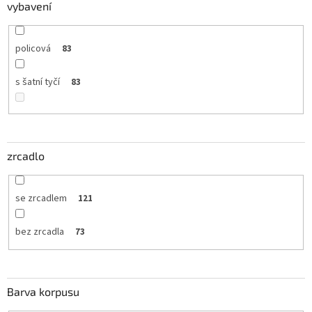
vybavení
policová
83
s šatní tyčí
83
zrcadlo
se zrcadlem
121
bez zrcadla
73
Barva korpusu