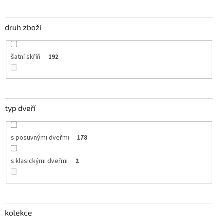
druh zboží
šatní skříň
192
typ dveří
s posuvnými dveřmi
178
s klasickými dveřmi
2
kolekce