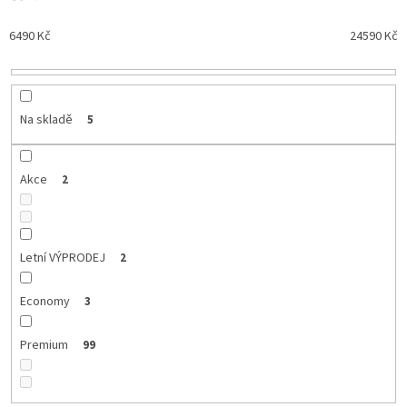
d
u
6490
Kč
24590
Kč
k
t
ů
Na skladě
5
Akce
2
Letní VÝPRODEJ
2
Economy
3
Premium
99