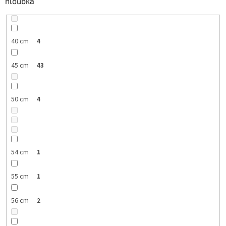
hloubka
40 cm
4
45 cm
43
50 cm
4
54 cm
1
55 cm
1
56 cm
2