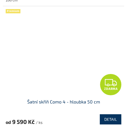
200 cm
Premium
Z
ZDARMA
D
Šatní skříň Como 4 - hloubka 50 cm
A
R
DETAIL
9 590 Kč
od
/ ks