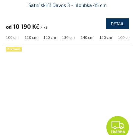
Šatní skříň Davos 3 - hloubka 45 cm
A
R
DETAIL
10 190 Kč
od
/ ks
M
100 cm
110 cm
120 cm
130 cm
140 cm
150 cm
160 cm
A
Premium
Z
ZDARMA