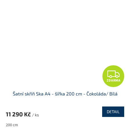
Z
ZDARMA
D
Šatní skříň Ska A4 - šířka 200 cm - Čokoláda/ Bílá
A
R
DETAIL
11 290 Kč
/ ks
M
200 cm