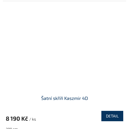
A
Šatní skříň Kaszmir 4D
DETAIL
8 190 Kč
/ ks