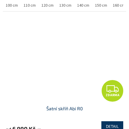
M
100 cm
110 cm
120 cm
130 cm
140 cm
150 cm
160 cm
A
Z
ZDARMA
D
Šatní skříň Abi R0
A
R
DETAIL
6 990 Kč