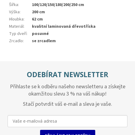
Šířka
:
100/120/150/180/200/250 cm
Výška
:
200 cm
Hloubka
:
62 cm
Materiál
:
kvalitní laminovaná dřevotříska
Typ dveří
:
posuvné
Zrcadlo
:
se zrcadlem
ODEBÍRAT NEWSLETTER
Přihlaste se k odběru našeho newsletteru a získejte
okamžitou slevu 3 % na váš nákup!
Stačí potvrdit váš e-mail a sleva je vaše.