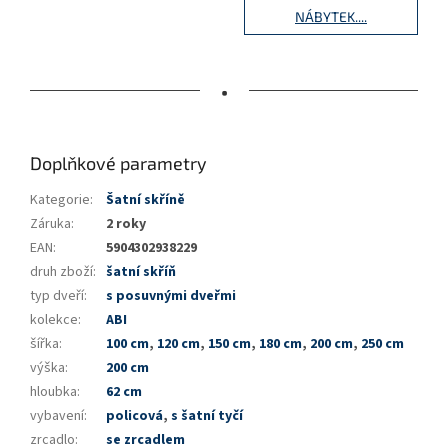
NÁBYTEK....
•
Doplňkové parametry
Kategorie
:
Šatní skříně
Záruka
:
2 roky
EAN
:
5904302938229
druh zboží
:
šatní skříň
typ dveří
:
s posuvnými dveřmi
kolekce
:
ABI
šířka
:
100 cm
,
120 cm
,
150 cm
,
180 cm
,
200 cm
,
250 cm
výška
:
200 cm
hloubka
:
62 cm
vybavení
:
policová
,
s šatní tyčí
zrcadlo
:
se zrcadlem