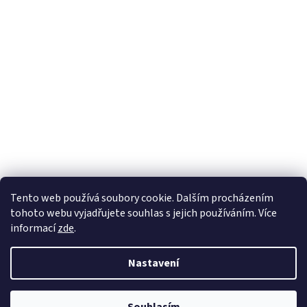
Sledovat na Instagramu
Tento web používá soubory cookie. Dalším procházením
tohoto webu vyjadřujete souhlas s jejich používáním. Více
informací
zde
.
Vytvořil Shoptet
Nastavení
Copyright 2026
Nábytek Paul
. Všechna práva vyhrazena.