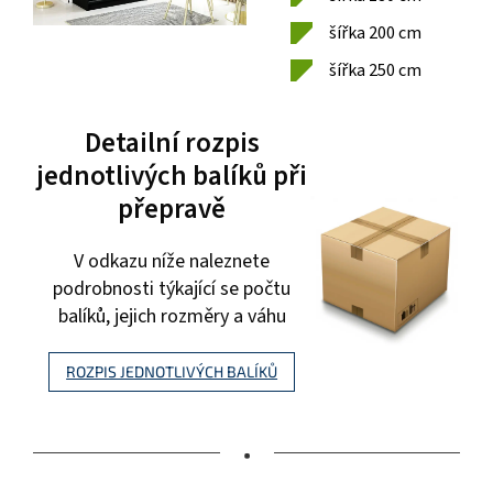
šířka 200 cm
šířka 250 cm
Detailní rozpis
jednotlivých balíků při
přepravě
V odkazu níže naleznete
podrobnosti týkající se počtu
balíků, jejich rozměry a váhu
ROZPIS JEDNOTLIVÝCH BALÍKŮ
•