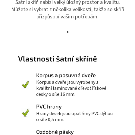
Šatní skříň nabízí velký úložný prostor a kvalitu.
Můžete si vybrat z několika velikostí, takže se skříň
přizpůsobí vašim potřebám.
•
Vlastnosti šatní skříně
Korpus a posuvné dveře
Korpus a dveře jsou vyrobeny z
kvalitní laminované dřevotřískové
desky o síle 16 mm.
PVC hrany
Hrany desek jsou opatřeny PVC dýhou
o síle 0,5 mm.
Ozdobné pásky