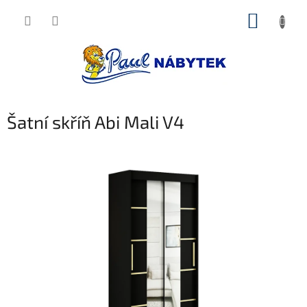
Přejít
NÁKUP
na
obsah
KOŠÍK
Šatní skříň Abi Mali V4