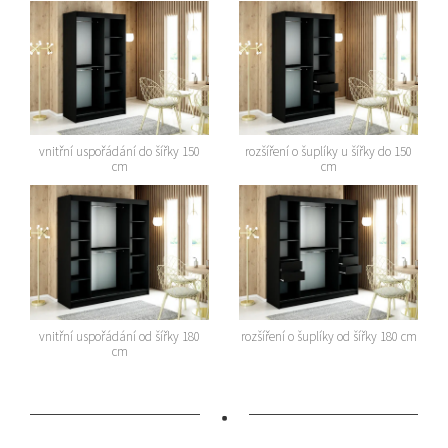
vnitřní uspořádání do šířky 150
rozšíření o šuplíky u šířky do 150
cm
cm
vnitřní uspořádání od šířky 180
rozšíření o šuplíky od šířky 180 cm
cm
•