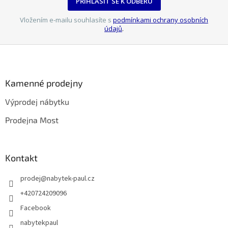
PŘIHLÁSIT SE K ODBĚRU
Vložením e-mailu souhlasíte s
podmínkami ochrany osobních
údajů
.
Z
á
p
a
Kamenné prodejny
t
Výprodej nábytku
í
Prodejna Most
Kontakt
prodej
@
nabytek-paul.cz
+420724209096
Facebook
nabytekpaul