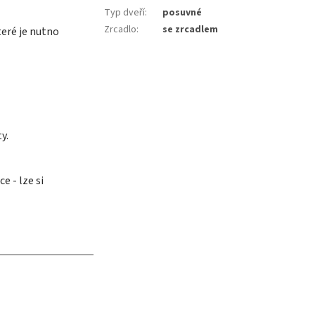
Typ dveří
:
posuvné
Zrcadlo
:
se zrcadlem
eré je nutno
y.
e - lze si