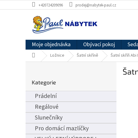
Přejít
+420724209096
prodej@nabytek-paul.cz
na
obsah
Moje objednávka
Obývací pokoj
Seda
Domů
Ložnice
Šatní skříně
Šatní skříň Abi 
P
Šatn
o
Přeskočit
s
Kategorie
kategorie
t
r
Prádelní
a
n
Regálové
n
Slunečníky
í
p
Pro domácí mazlíčky
a