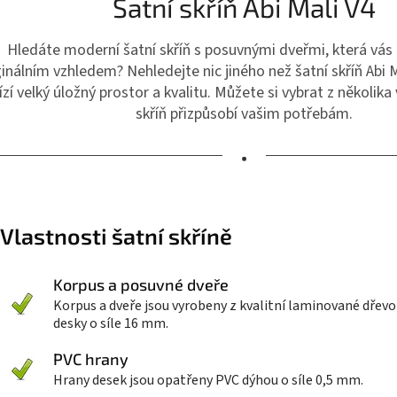
Šatní skříň Abi Mali V4
Hledáte moderní šatní skříň s posuvnými dveřmi, která vás
ginálním vzhledem? Nehledejte nic jiného než šatní skříň Abi M
ízí velký úložný prostor a kvalitu. Můžete si vybrat z několika 
skříň přizpůsobí vašim potřebám.
•
Vlastnosti šatní skříně
Korpus a posuvné dveře
Korpus a dveře jsou vyrobeny z kvalitní laminované dřevo
desky o síle 16 mm.
PVC hrany
Hrany desek jsou opatřeny PVC dýhou o síle 0,5 mm.