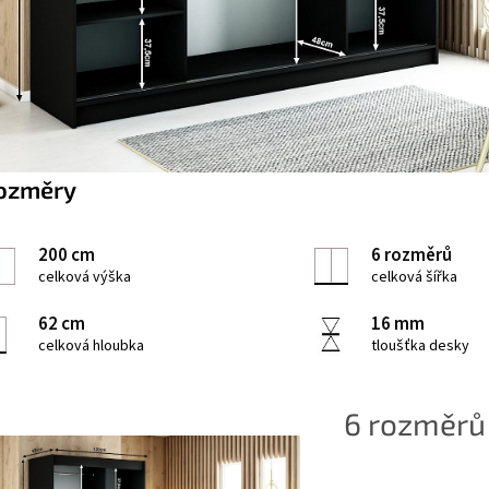
ozměry
200 cm
6 rozměrů
celková výška
celková šířka
62 cm
16 mm
celková hloubka
tloušťka desky
6 rozměr