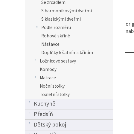
Se zrcadlem
S harmonikovými dveřmi
S klasickými dveřmi
ori
Podle rozměru
nab
Rohové skříně
Nástavce
Doplňky k šatním skříním
Ložnicové sestavy
Komody
Matrace
Noční stolky
Toaletní stolky
Kuchyně
Předsíň
Dětský pokoj