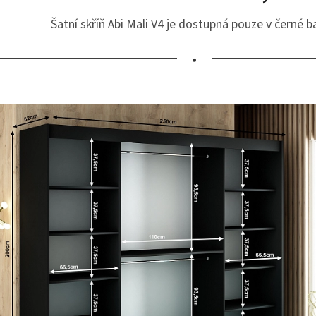
Šatní skříň Abi Mali V4 je dostupná pouze v černé b
•