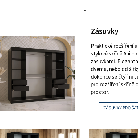
•
Zásuvky
Praktické rozšíření u
stylové skříně Abi o
zásuvkami. Elegantní
dvěma, nebo od šířk
dokonce se čtyřmi šup
pro rozšíření skříně 
prostor.
ZÁSUVKY PRO ŠAT