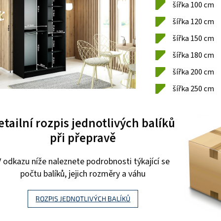
šířka 100 cm
šířka 120 cm
šířka 150 cm
šířka 180 cm
šířka 200 cm
šířka 250 cm
etailní rozpis jednotlivých balíků
při přepravě
V odkazu níže naleznete podrobnosti týkající se
počtu balíků, jejich rozměry a váhu
ROZPIS JEDNOTLIVÝCH BALÍKŮ