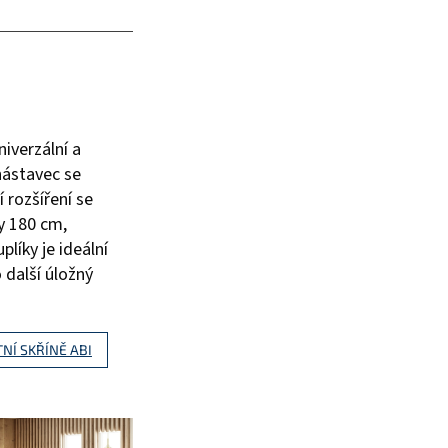
niverzální a
 nástavec se
 rozšíření se
y 180 cm,
líky je ideální
o další úložný
NÍ SKŘÍNĚ ABI