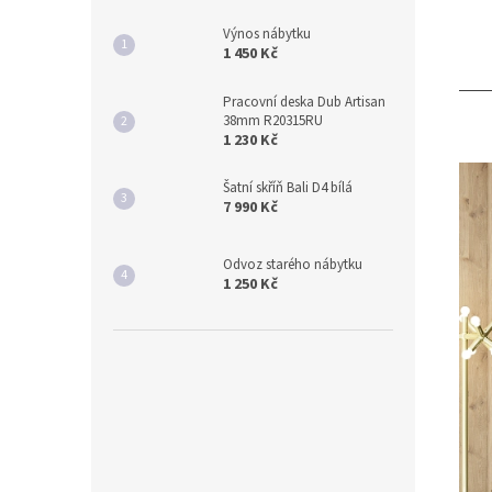
Výnos nábytku
1 450 Kč
Pracovní deska Dub Artisan
38mm R20315RU
1 230 Kč
Šatní skříň Bali D4 bílá
7 990 Kč
Odvoz starého nábytku
1 250 Kč