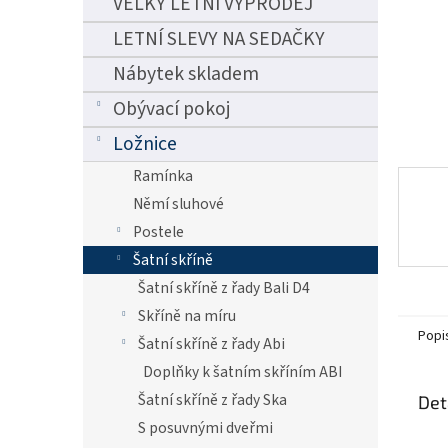
VELKÝ LETNÍ VÝPRODEJ
n
e
LETNÍ SLEVY NA SEDAČKY
l
Nábytek skladem
Obývací pokoj
Ložnice
Ramínka
Němí sluhové
Postele
Šatní skříně
Šatní skříně z řady Bali D4
Skříně na míru
Popi
Šatní skříně z řady Abi
Doplňky k šatním skříním ABI
Šatní skříně z řady Ska
Det
S posuvnými dveřmi