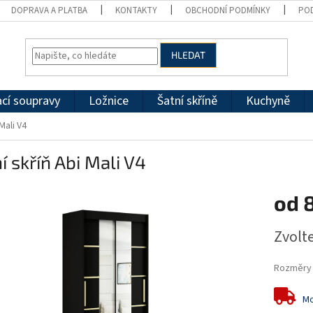
DOPRAVA A PLATBA
KONTAKTY
OBCHODNÍ PODMÍNKY
PO
HLEDAT
cí soupravy
Ložnice
Šatní skříně
Kuchyně
Mali V4
í skříň Abi Mali V4
od
Měrná
Zvolt
cena:
Rozměry
Mo