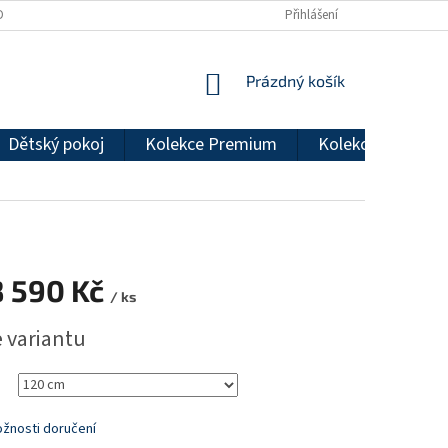
DMÍNKY OCHRANY OSOBNÍCH ÚDAJŮ
REKLAMAČNÍ ŘÁD
Přihlášení
NÁKUPNÍ
Prázdný košík
KOŠÍK
Dětský pokoj
Kolekce Premium
Kolekce Econom
8 590 Kč
/ ks
e variantu
žnosti doručení