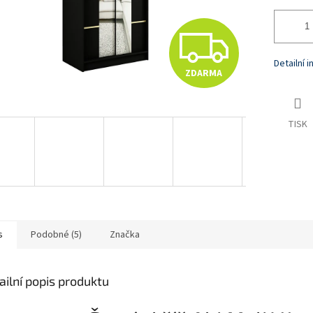
Z
Detailní 
ZDARMA
D
TISK
A
R
M
s
Podobné (5)
Značka
A
ailní popis produktu