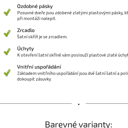
Ozdobné pásky
Posuvné dveře jsou zdobené zlatými plastovými pásky, kt
při montáži nalepit.
Zrcadlo
Šatní skříň je se zrcadlem.
Úchyty
K otevření šatní skříně vám poslouží plastové zlaté úchyt
Vnitřní uspořádání
Základem vnitřního uspořádání jsou dvě šatní šatní a polic
dokoupit zásuvky.
•
Barevné varianty: