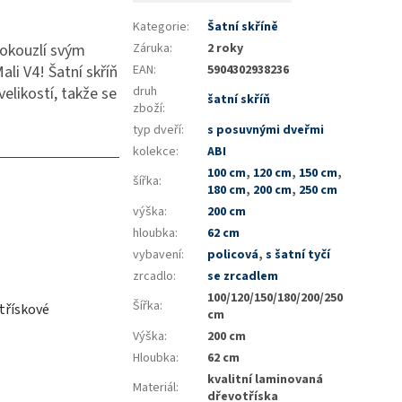
Kategorie
:
Šatní skříně
 okouzlí svým
Záruka
:
2 roky
ali V4! Šatní skříň
EAN
:
5904302938236
velikostí, takže se
druh
šatní skříň
zboží
:
typ dveří
:
s posuvnými dveřmi
kolekce
:
ABI
100 cm
,
120 cm
,
150 cm
,
šířka
:
180 cm
,
200 cm
,
250 cm
výška
:
200 cm
hloubka
:
62 cm
vybavení
:
policová
,
s šatní tyčí
zrcadlo
:
se zrcadlem
100/120/150/180/200/250
Šířka
:
třískové
cm
Výška
:
200 cm
Hloubka
:
62 cm
kvalitní laminovaná
Materiál
:
dřevotříska